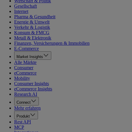
Wirtschaft & Politik
Gesellschaft
Internet
Pharma & Gesundheit
Energie & Umwelt
Verkehr & Logistik
Konsum & FMCG
Metall & Elektronik
Finanzen, Versicherungen & Immobilien
E-Commerce
Market Insights
Alle Märkte
Consumer
eCommerce
Mobility
Consumer Insights
eCommerce Insights
Research AI
Connect
Mehr erfahren
Produkt
Rest API
MCP