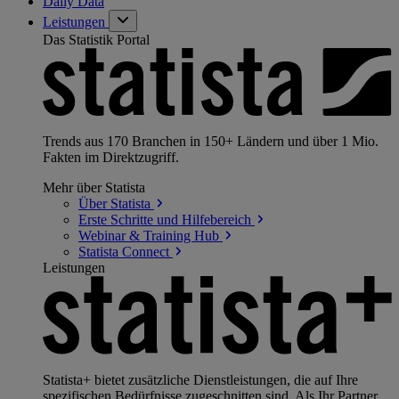
Daily Data
Leistungen
Das Statistik Portal
Trends aus 170 Branchen in 150+ Ländern und über 1 Mio.
Fakten im Direktzugriff.
Mehr über Statista
Über
Statista
Erste Schritte und
Hilfebereich
Webinar & Training
Hub
Statista
Connect
Leistungen
Statista+ bietet zusätzliche Dienstleistungen, die auf Ihre
spezifischen Bedürfnisse zugeschnitten sind. Als Ihr Partner