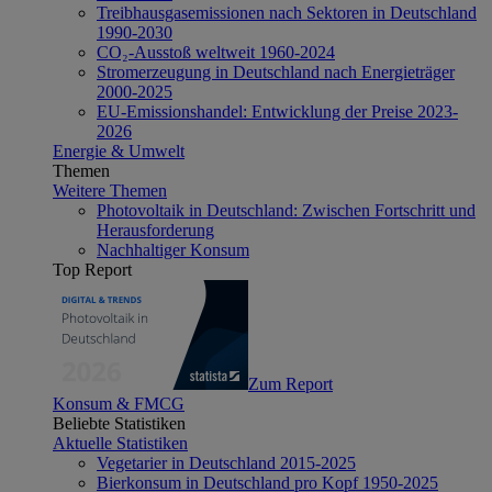
Treibhausgasemissionen nach Sektoren in Deutschland
1990-2030
CO₂-Ausstoß weltweit 1960-2024
Stromerzeugung in Deutschland nach Energieträger
2000-2025
EU-Emissionshandel: Entwicklung der Preise 2023-
2026
Energie & Umwelt
Themen
Weitere Themen
Photovoltaik in Deutschland: Zwischen Fortschritt und
Herausforderung
Nachhaltiger Konsum
Top Report
Zum Report
Konsum & FMCG
Beliebte Statistiken
Aktuelle Statistiken
Vegetarier in Deutschland 2015-2025
Bierkonsum in Deutschland pro Kopf 1950-2025