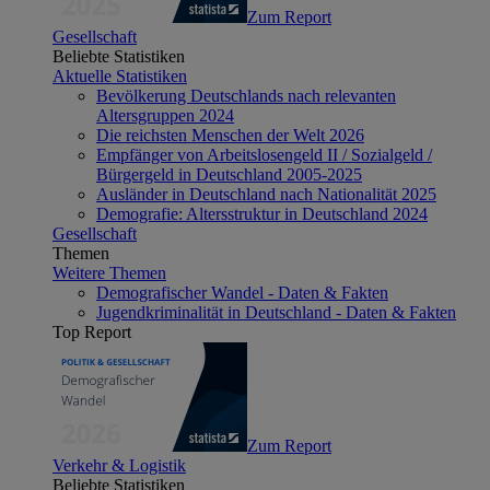
Zum Report
Gesellschaft
Beliebte Statistiken
Aktuelle Statistiken
Bevölkerung Deutschlands nach relevanten
Altersgruppen 2024
Die reichsten Menschen der Welt 2026
Empfänger von Arbeitslosengeld II / Sozialgeld /
Bürgergeld in Deutschland 2005-2025
Ausländer in Deutschland nach Nationalität 2025
Demografie: Altersstruktur in Deutschland 2024
Gesellschaft
Themen
Weitere Themen
Demografischer Wandel - Daten & Fakten
Jugendkriminalität in Deutschland - Daten & Fakten
Top Report
Zum Report
Verkehr & Logistik
Beliebte Statistiken