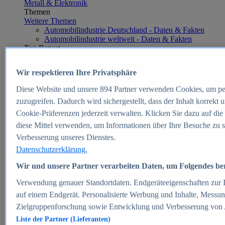
Metall & Elektronik
Themen
Weitere Themen
Automobilindustrie Deutschland - Daten & Fakten
Automobilindustrie weltweit - Daten & Fakten
Top Report
Wir respektieren Ihre Privatsphäre
Diese Website und unsere
894
Partner verwenden Cookies, um pe
Zum Report
zuzugreifen. Dadurch wird sichergestellt, dass der Inhalt korrekt
E-commerce
Cookie-Präferenzen jederzeit verwalten. Klicken Sie dazu auf die
Beliebte Statistiken
diese Mittel verwenden, um Informationen über Ihre Besuche zu s
Aktuelle Statistiken
E-Commerce - Entwicklung des Umsatzes in
Verbesserung unseres Dienstes.
Deutschland 1999-2025
Datenschutzerklärung.
Umsatz von Amazon in Deutschland und weltweit
2010-2025
Wir und unsere Partner verarbeiten Daten, um Folgendes bere
B2C-E-Commerce: Top-50 Online Shops in
Deutschland 2024
Verwendung genauer Standortdaten. Endgeräteeigenschaften zur Id
Marktanteile von Online-Zahlungsverfahren in
auf einem Endgerät. Personalisierte Werbung und Inhalte, Messu
Deutschland 2024
Zielgruppenforschung sowie Entwicklung und Verbesserung von
Umsatzstarke Warengruppen im Online-Handel in
Deutschland 2023-2025
Liste der Partner (Lieferanten)