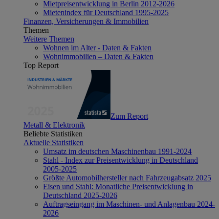
Mietpreisentwicklung in Berlin 2012-2026
Mietenindex für Deutschland 1995-2025
Finanzen, Versicherungen & Immobilien
Themen
Weitere Themen
Wohnen im Alter - Daten & Fakten
Wohnimmobilien – Daten & Fakten
Top Report
Zum Report
Metall & Elektronik
Beliebte Statistiken
Aktuelle Statistiken
Umsatz im deutschen Maschinenbau 1991-2024
Stahl - Index zur Preisentwicklung in Deutschland
2005-2025
Größte Automobilhersteller nach Fahrzeugabsatz 2025
Eisen und Stahl: Monatliche Preisentwicklung in
Deutschland 2025-2026
Auftragseingang im Maschinen- und Anlagenbau 2024-
2026