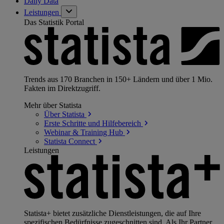
Daily Data
Leistungen
Das Statistik Portal
Trends aus 170 Branchen in 150+ Ländern und über 1 Mio.
Fakten im Direktzugriff.
Mehr über Statista
Über
Statista
Erste Schritte und
Hilfebereich
Webinar & Training
Hub
Statista
Connect
Leistungen
Statista+ bietet zusätzliche Dienstleistungen, die auf Ihre
spezifischen Bedürfnisse zugeschnitten sind. Als Ihr Partner