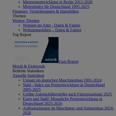
Mietpreisentwicklung in Berlin 2012-2026
Mietenindex für Deutschland 1995-2025
Finanzen, Versicherungen & Immobilien
Themen
Weitere Themen
Wohnen im Alter - Daten & Fakten
Wohnimmobilien – Daten & Fakten
Top Report
Zum Report
Metall & Elektronik
Beliebte Statistiken
Aktuelle Statistiken
Umsatz im deutschen Maschinenbau 1991-2024
Stahl - Index zur Preisentwicklung in Deutschland
2005-2025
Größte Automobilhersteller nach Fahrzeugabsatz 2025
Eisen und Stahl: Monatliche Preisentwicklung in
Deutschland 2025-2026
Auftragseingang im Maschinen- und Anlagenbau 2024-
2026