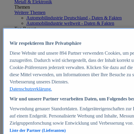
Metall & Elektronik
Themen
Weitere Themen
Automobilindustrie Deutschland - Daten & Fakten
Automobilindustrie weltweit - Daten & Fakten
Top Report
Wir respektieren Ihre Privatsphäre
Diese Website und unsere
894
Partner verwenden Cookies, um pe
Zum Report
zuzugreifen. Dadurch wird sichergestellt, dass der Inhalt korrekt
E-commerce
Cookie-Präferenzen jederzeit verwalten. Klicken Sie dazu auf die
Beliebte Statistiken
diese Mittel verwenden, um Informationen über Ihre Besuche zu s
Aktuelle Statistiken
E-Commerce - Entwicklung des Umsatzes in
Verbesserung unseres Dienstes.
Deutschland 1999-2025
Datenschutzerklärung.
Umsatz von Amazon in Deutschland und weltweit
2010-2025
Wir und unsere Partner verarbeiten Daten, um Folgendes bere
B2C-E-Commerce: Top-50 Online Shops in
Deutschland 2024
Verwendung genauer Standortdaten. Endgeräteeigenschaften zur Id
Marktanteile von Online-Zahlungsverfahren in
auf einem Endgerät. Personalisierte Werbung und Inhalte, Messu
Deutschland 2024
Zielgruppenforschung sowie Entwicklung und Verbesserung von
Umsatzstarke Warengruppen im Online-Handel in
Deutschland 2023-2025
Liste der Partner (Lieferanten)