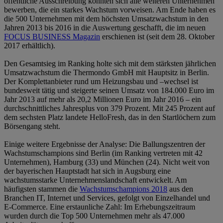
öffentliche Ausschreibung konnten sich alle weiteren Unternehmen
bewerben, die ein starkes Wachstum vorweisen. Am Ende haben es
die 500 Unternehmen mit dem höchsten Umsatzwachstum in den
Jahren 2013 bis 2016 in die Auswertung geschafft, die im neuen
FOCUS BUSINESS Magazin
erschienen ist (seit dem 28. Oktober
2017 erhältlich).
Den Gesamtsieg im Ranking holte sich mit dem stärksten jährlichen
Umsatzwachstum die Thermondo GmbH mit Hauptsitz in Berlin.
Der Komplettanbieter rund um Heizungsbau und –wechsel ist
bundesweit tätig und steigerte seinen Umsatz von 184.000 Euro im
Jahr 2013 auf mehr als 20,2 Millionen Euro im Jahr 2016 – ein
durchschnittliches Jahresplus von 379 Prozent. Mit 245 Prozent auf
dem sechsten Platz landete HelloFresh, das in den Startlöchern zum
Börsengang steht.
Einige weitere Ergebnisse der Analyse: Die Ballungszentren der
Wachstumschampions sind Berlin (im Ranking vertreten mit 42
Unternehmen), Hamburg (33) und München (24). Nicht weit von
der bayerischen Hauptstadt hat sich in Augsburg eine
wachstumsstarke Unternehmenslandschaft entwickelt. Am
häufigsten stammen die
Wachstumschampions 2018
aus den
Branchen IT, Internet und Services, gefolgt von Einzelhandel und
E-Commerce. Eine erstaunliche Zahl: Im Erhebungszeitraum
wurden durch die Top 500 Unternehmen mehr als 47.000