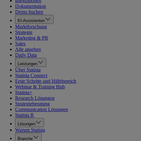
Integrationen
Dokumentation
Demo buchen
KI-Assistenten
Marktforschung
Strategie
Marketing & PR
Sales
Alle ansehen
Daily Data
Leistungen
Über Statista
Statista Connect
Erste Schritte und Hilfebereich
Webinar & Training Hub
Statista+
Research Lösungen
Strategieberatung
Communication Lösungen
Statista R
Lösungen
Warum Statista
Branche