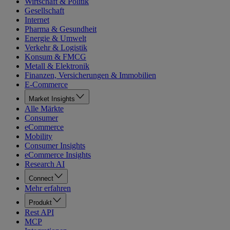
Wirtschaft & Politik
Gesellschaft
Internet
Pharma & Gesundheit
Energie & Umwelt
Verkehr & Logistik
Konsum & FMCG
Metall & Elektronik
Finanzen, Versicherungen & Immobilien
E-Commerce
Market Insights
Alle Märkte
Consumer
eCommerce
Mobility
Consumer Insights
eCommerce Insights
Research AI
Connect
Mehr erfahren
Produkt
Rest API
MCP