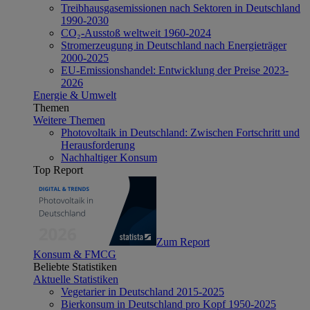
Treibhausgasemissionen nach Sektoren in Deutschland
1990-2030
CO₂-Ausstoß weltweit 1960-2024
Stromerzeugung in Deutschland nach Energieträger
2000-2025
EU-Emissionshandel: Entwicklung der Preise 2023-
2026
Energie & Umwelt
Themen
Weitere Themen
Photovoltaik in Deutschland: Zwischen Fortschritt und
Herausforderung
Nachhaltiger Konsum
Top Report
Zum Report
Konsum & FMCG
Beliebte Statistiken
Aktuelle Statistiken
Vegetarier in Deutschland 2015-2025
Bierkonsum in Deutschland pro Kopf 1950-2025