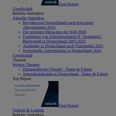
Zum Report
Gesellschaft
Beliebte Statistiken
Aktuelle Statistiken
Bevölkerung Deutschlands nach relevanten
Altersgruppen 2024
Die reichsten Menschen der Welt 2026
Empfänger von Arbeitslosengeld II / Sozialgeld /
Bürgergeld in Deutschland 2005-2025
Ausländer in Deutschland nach Nationalität 2025
Demografie: Altersstruktur in Deutschland 2024
Gesellschaft
Themen
Weitere Themen
Demografischer Wandel - Daten & Fakten
Jugendkriminalität in Deutschland - Daten & Fakten
Top Report
Zum Report
Verkehr & Logistik
Beliebte Statistiken