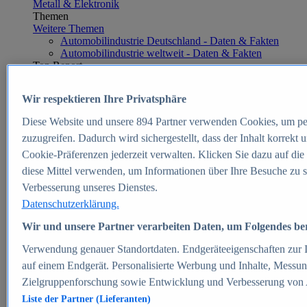
Metall & Elektronik
Themen
Weitere Themen
Automobilindustrie Deutschland - Daten & Fakten
Automobilindustrie weltweit - Daten & Fakten
Top Report
Wir respektieren Ihre Privatsphäre
Diese Website und unsere
894
Partner verwenden Cookies, um pe
Zum Report
zuzugreifen. Dadurch wird sichergestellt, dass der Inhalt korrekt
E-commerce
Cookie-Präferenzen jederzeit verwalten. Klicken Sie dazu auf die
Beliebte Statistiken
diese Mittel verwenden, um Informationen über Ihre Besuche zu s
Aktuelle Statistiken
E-Commerce - Entwicklung des Umsatzes in
Verbesserung unseres Dienstes.
Deutschland 1999-2025
Datenschutzerklärung.
Umsatz von Amazon in Deutschland und weltweit
2010-2025
Wir und unsere Partner verarbeiten Daten, um Folgendes bere
B2C-E-Commerce: Top-50 Online Shops in
Deutschland 2024
Verwendung genauer Standortdaten. Endgeräteeigenschaften zur Id
Marktanteile von Online-Zahlungsverfahren in
auf einem Endgerät. Personalisierte Werbung und Inhalte, Messu
Deutschland 2024
Zielgruppenforschung sowie Entwicklung und Verbesserung von
Umsatzstarke Warengruppen im Online-Handel in
Deutschland 2023-2025
Liste der Partner (Lieferanten)