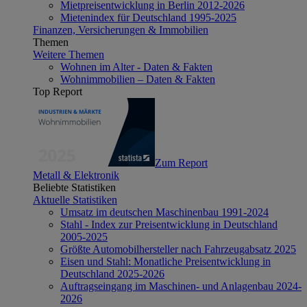
Mietpreisentwicklung in Berlin 2012-2026
Mietenindex für Deutschland 1995-2025
Finanzen, Versicherungen & Immobilien
Themen
Weitere Themen
Wohnen im Alter - Daten & Fakten
Wohnimmobilien – Daten & Fakten
Top Report
Zum Report
Metall & Elektronik
Beliebte Statistiken
Aktuelle Statistiken
Umsatz im deutschen Maschinenbau 1991-2024
Stahl - Index zur Preisentwicklung in Deutschland
2005-2025
Größte Automobilhersteller nach Fahrzeugabsatz 2025
Eisen und Stahl: Monatliche Preisentwicklung in
Deutschland 2025-2026
Auftragseingang im Maschinen- und Anlagenbau 2024-
2026