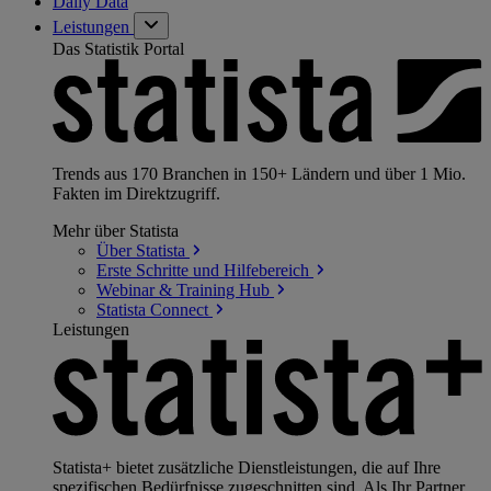
Daily Data
Leistungen
Das Statistik Portal
Trends aus 170 Branchen in 150+ Ländern und über 1 Mio.
Fakten im Direktzugriff.
Mehr über Statista
Über
Statista
Erste Schritte und
Hilfebereich
Webinar & Training
Hub
Statista
Connect
Leistungen
Statista+ bietet zusätzliche Dienstleistungen, die auf Ihre
spezifischen Bedürfnisse zugeschnitten sind. Als Ihr Partner