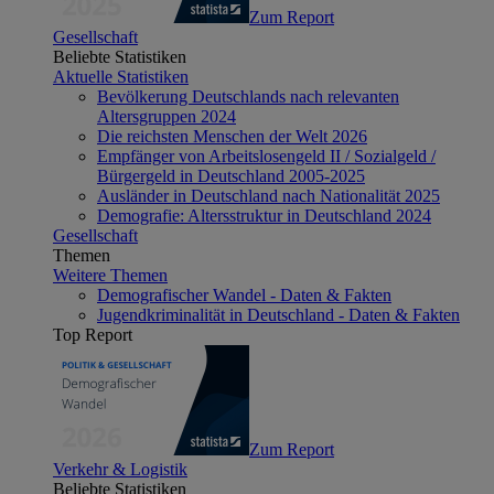
Zum Report
Gesellschaft
Beliebte Statistiken
Aktuelle Statistiken
Bevölkerung Deutschlands nach relevanten
Altersgruppen 2024
Die reichsten Menschen der Welt 2026
Empfänger von Arbeitslosengeld II / Sozialgeld /
Bürgergeld in Deutschland 2005-2025
Ausländer in Deutschland nach Nationalität 2025
Demografie: Altersstruktur in Deutschland 2024
Gesellschaft
Themen
Weitere Themen
Demografischer Wandel - Daten & Fakten
Jugendkriminalität in Deutschland - Daten & Fakten
Top Report
Zum Report
Verkehr & Logistik
Beliebte Statistiken