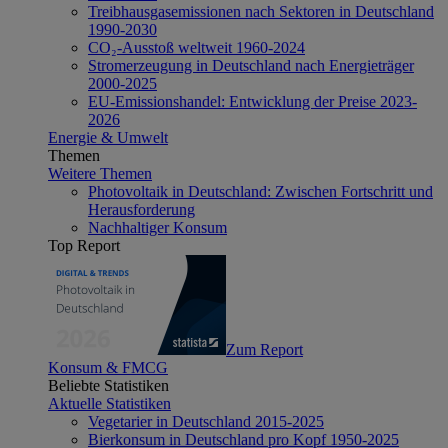
Treibhausgasemissionen nach Sektoren in Deutschland
1990-2030
CO₂-Ausstoß weltweit 1960-2024
Stromerzeugung in Deutschland nach Energieträger
2000-2025
EU-Emissionshandel: Entwicklung der Preise 2023-
2026
Energie & Umwelt
Themen
Weitere Themen
Photovoltaik in Deutschland: Zwischen Fortschritt und
Herausforderung
Nachhaltiger Konsum
Top Report
Zum Report
Konsum & FMCG
Beliebte Statistiken
Aktuelle Statistiken
Vegetarier in Deutschland 2015-2025
Bierkonsum in Deutschland pro Kopf 1950-2025