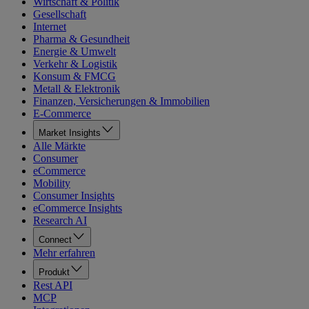
Wirtschaft & Politik
Gesellschaft
Internet
Pharma & Gesundheit
Energie & Umwelt
Verkehr & Logistik
Konsum & FMCG
Metall & Elektronik
Finanzen, Versicherungen & Immobilien
E-Commerce
Market Insights
Alle Märkte
Consumer
eCommerce
Mobility
Consumer Insights
eCommerce Insights
Research AI
Connect
Mehr erfahren
Produkt
Rest API
MCP