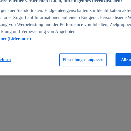
ere Partner verarbeiten Daten, um Folgendes bereitzustellen:
enauer Standortdaten. Endgeräteeigenschaften zur Identifikation aktiv
n oder Zugriff auf Informationen auf einem Endgerät. Personalisierte
sung von Werbeleistung und der Performance von Inhalten, Zielgruppe
cklung und Verbesserung von Angeboten.
tner (Lieferanten)
en 2024
lehnen
Einstellungen anpassen
Alle 
rgeld in Deutschland 2005-2025