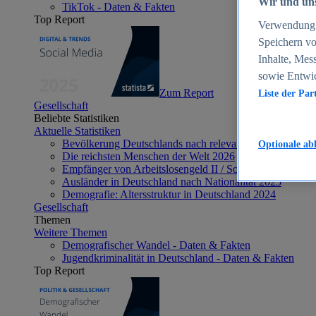
Wir und uns
TikTok - Daten & Fakten
Top Report
Verwendung g
Speichern vo
Inhalte, Mes
sowie Entwi
Zum Report
Liste der Par
Gesellschaft
Beliebte Statistiken
Aktuelle Statistiken
Bevölkerung Deutschlands nach relevanten Altersgrupp
Optionale ab
Die reichsten Menschen der Welt 2026
Empfänger von Arbeitslosengeld II / Sozialgeld / Bürge
Ausländer in Deutschland nach Nationalität 2025
Demografie: Altersstruktur in Deutschland 2024
Gesellschaft
Themen
Weitere Themen
Demografischer Wandel - Daten & Fakten
Jugendkriminalität in Deutschland - Daten & Fakten
Top Report