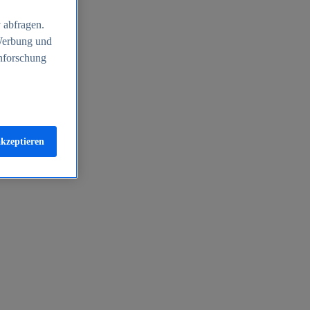
 abfragen.
 Werbung und
nforschung
akzeptieren