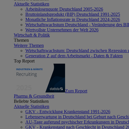
Aktuelle Statistiken
Arbeitslosenquote Deutschland 2005-2026
Bruttoinlandsprodukt (BIP) Deutschland 1991-2025
Monatliche Inflationsrate in Deutschland 2024-2026
Wirtschaftswachstum Deutschland - Veränderung des B
Wertvollste Unternehmen der Welt 2026
Wirtschaft & Politik
Themen
Weitere Themen
Wirtschaftswachstum: Deutschland zwischen Rezession 
Generation Z auf dem Arbeitsmarkt - Daten & Fakten
Top Report
Zum Report
Pharma & Gesundheit
Beliebte Statistiken
Aktuelle Statistiken
GKV - Entwicklung Krankenstand 1991-2026
Lebenserwartung in Deutschland bei Geburt nach Gesch
AU-Tage aufgrund psychischer Erkrankungen in Deutsc
GKV - Krankenstand nach Geschlecht in Deutschland 