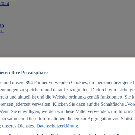
 2024
en
en
ieren Ihre Privatsphäre
te und unsere
894
Partner verwenden Cookies, um personenbezogene 
ennungen zu speichern und darauf zuzugreifen. Dadurch wird sichergest
orrekt und aktuell ist und die Website ordnungsgemäß funktioniert. Sie 
025
renzen jederzeit verwalten. Klicken Sie dazu auf die Schaltfläche „Vor
schland 2025
Wenn Sie einwilligen, werden wir diese Mittel verwenden, um Informat
 zu sammeln. Diese Informationen dienen zur Aggregation von Statisti
 unseres Dienstes.
Datenschutzerklärung.