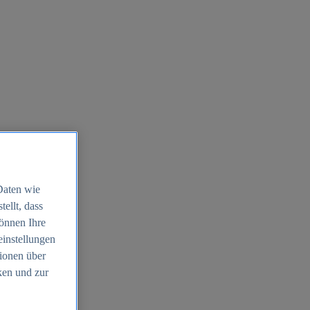
Daten wie
ellt, dass
können Ihre
einstellungen
ionen über
ken und zur