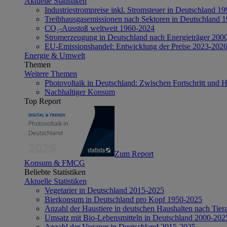
Aktuelle Statistiken
Industriestrompreise inkl. Stromsteuer in Deutschland 1
Treibhausgasemissionen nach Sektoren in Deutschland 
CO₂-Ausstoß weltweit 1960-2024
Stromerzeugung in Deutschland nach Energieträger 200
EU-Emissionshandel: Entwicklung der Preise 2023-202
Energie & Umwelt
Themen
Weitere Themen
Photovoltaik in Deutschland: Zwischen Fortschritt und 
Nachhaltiger Konsum
Top Report
Zum Report
Konsum & FMCG
Beliebte Statistiken
Aktuelle Statistiken
Vegetarier in Deutschland 2015-2025
Bierkonsum in Deutschland pro Kopf 1950-2025
Anzahl der Haustiere in deutschen Haushalten nach Tier
Umsatz mit Bio-Lebensmitteln in Deutschland 2000-202
Anzahl der Veganer in Deutschland 2015-2025