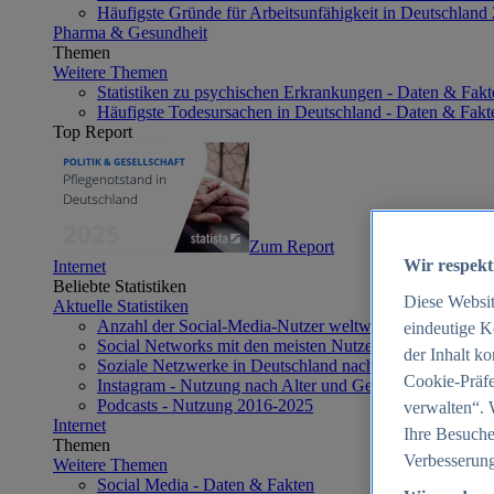
Häufigste Gründe für Arbeitsunfähigkeit in Deutschland
Pharma & Gesundheit
Themen
Weitere Themen
Statistiken zu psychischen Erkrankungen - Daten & Fakt
Häufigste Todesursachen in Deutschland - Daten & Fakt
Top Report
Zum Report
Wir respekt
Internet
Beliebte Statistiken
Diese Websi
Aktuelle Statistiken
Anzahl der Social-Media-Nutzer weltweit 2012-2025
eindeutige K
Social Networks mit den meisten Nutzern weltweit 2025
der Inhalt k
Soziale Netzwerke in Deutschland nach Generationen 2
Cookie-Präfe
Instagram - Nutzung nach Alter und Geschlecht in Deut
Podcasts - Nutzung 2016-2025
verwalten“. 
Internet
Ihre Besuche
Themen
Verbesserung
Weitere Themen
Social Media - Daten & Fakten