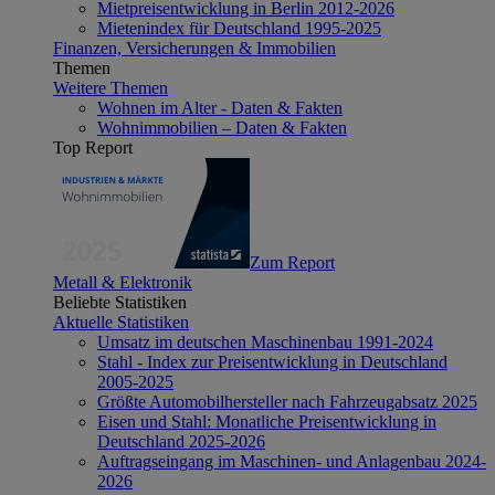
Mietpreisentwicklung in Berlin 2012-2026
Mietenindex für Deutschland 1995-2025
Finanzen, Versicherungen & Immobilien
Themen
Weitere Themen
Wohnen im Alter - Daten & Fakten
Wohnimmobilien – Daten & Fakten
Top Report
Zum Report
Metall & Elektronik
Beliebte Statistiken
Aktuelle Statistiken
Umsatz im deutschen Maschinenbau 1991-2024
Stahl - Index zur Preisentwicklung in Deutschland
2005-2025
Größte Automobilhersteller nach Fahrzeugabsatz 2025
Eisen und Stahl: Monatliche Preisentwicklung in
Deutschland 2025-2026
Auftragseingang im Maschinen- und Anlagenbau 2024-
2026