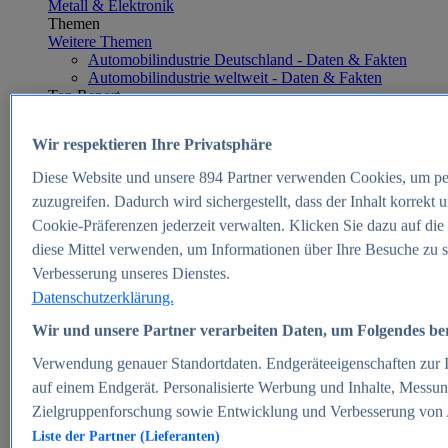
Metall & Elektronik
Themen
Weitere Themen
Automobilindustrie Deutschland - Daten & Fakten
Automobilindustrie weltweit - Daten & Fakten
Top Report
Wir respektieren Ihre Privatsphäre
Diese Website und unsere
894
Partner verwenden Cookies, um pe
Zum Report
zuzugreifen. Dadurch wird sichergestellt, dass der Inhalt korrekt
E-commerce
Cookie-Präferenzen jederzeit verwalten. Klicken Sie dazu auf die
Beliebte Statistiken
diese Mittel verwenden, um Informationen über Ihre Besuche zu s
Aktuelle Statistiken
E-Commerce - Entwicklung des Umsatzes in
Verbesserung unseres Dienstes.
Deutschland 1999-2025
Datenschutzerklärung.
Umsatz von Amazon in Deutschland und weltweit
2010-2025
Wir und unsere Partner verarbeiten Daten, um Folgendes bere
B2C-E-Commerce: Top-50 Online Shops in
Deutschland 2024
Verwendung genauer Standortdaten. Endgeräteeigenschaften zur Id
Marktanteile von Online-Zahlungsverfahren in
auf einem Endgerät. Personalisierte Werbung und Inhalte, Messu
Deutschland 2024
Zielgruppenforschung sowie Entwicklung und Verbesserung von
Umsatzstarke Warengruppen im Online-Handel in
Deutschland 2023-2025
Liste der Partner (Lieferanten)