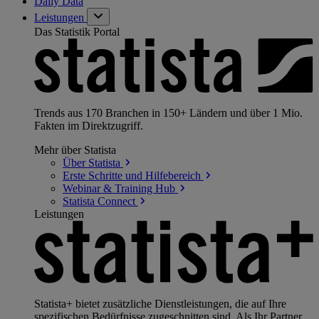
Daily Data
Leistungen
Das Statistik Portal
Trends aus 170 Branchen in 150+ Ländern und über 1 Mio.
Fakten im Direktzugriff.
Mehr über Statista
Über
Statista
Erste Schritte und
Hilfebereich
Webinar & Training
Hub
Statista
Connect
Leistungen
Statista+ bietet zusätzliche Dienstleistungen, die auf Ihre
spezifischen Bedürfnisse zugeschnitten sind. Als Ihr Partner