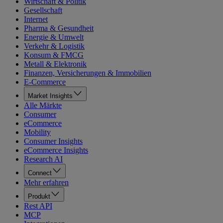
Wirtschaft & Politik
Gesellschaft
Internet
Pharma & Gesundheit
Energie & Umwelt
Verkehr & Logistik
Konsum & FMCG
Metall & Elektronik
Finanzen, Versicherungen & Immobilien
E-Commerce
Market Insights
Alle Märkte
Consumer
eCommerce
Mobility
Consumer Insights
eCommerce Insights
Research AI
Connect
Mehr erfahren
Produkt
Rest API
MCP