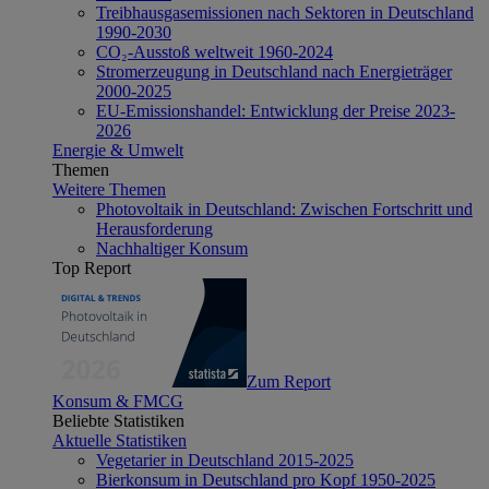
Treibhausgasemissionen nach Sektoren in Deutschland
1990-2030
CO₂-Ausstoß weltweit 1960-2024
Stromerzeugung in Deutschland nach Energieträger
2000-2025
EU-Emissionshandel: Entwicklung der Preise 2023-
2026
Energie & Umwelt
Themen
Weitere Themen
Photovoltaik in Deutschland: Zwischen Fortschritt und
Herausforderung
Nachhaltiger Konsum
Top Report
Zum Report
Konsum & FMCG
Beliebte Statistiken
Aktuelle Statistiken
Vegetarier in Deutschland 2015-2025
Bierkonsum in Deutschland pro Kopf 1950-2025