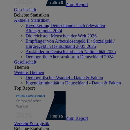
Zum Report
Gesellschaft
Beliebte Statistiken
Aktuelle Statistiken
Bevölkerung Deutschlands nach relevanten
Altersgruppen 2024
Die reichsten Menschen der Welt 2026
Empfänger von Arbeitslosengeld II / Sozialgeld /
Bürgergeld in Deutschland 2005-2025
Ausländer in Deutschland nach Nationalität 2025
Demografie: Altersstruktur in Deutschland 2024
Gesellschaft
Themen
Weitere Themen
Demografischer Wandel - Daten & Fakten
Jugendkriminalität in Deutschland - Daten & Fakten
Top Report
Zum Report
Verkehr & Logistik
Beliebte Statistiken