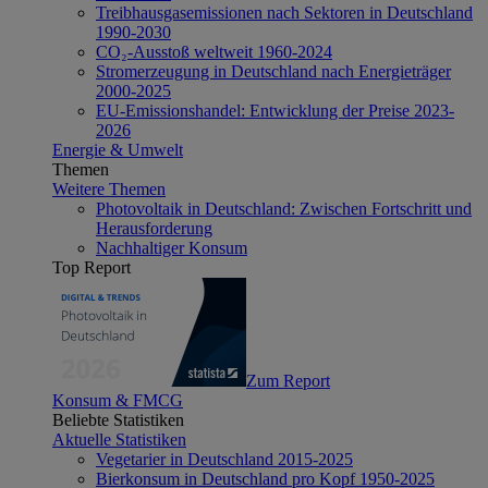
Treibhausgasemissionen nach Sektoren in Deutschland
1990-2030
CO₂-Ausstoß weltweit 1960-2024
Stromerzeugung in Deutschland nach Energieträger
2000-2025
EU-Emissionshandel: Entwicklung der Preise 2023-
2026
Energie & Umwelt
Themen
Weitere Themen
Photovoltaik in Deutschland: Zwischen Fortschritt und
Herausforderung
Nachhaltiger Konsum
Top Report
Zum Report
Konsum & FMCG
Beliebte Statistiken
Aktuelle Statistiken
Vegetarier in Deutschland 2015-2025
Bierkonsum in Deutschland pro Kopf 1950-2025