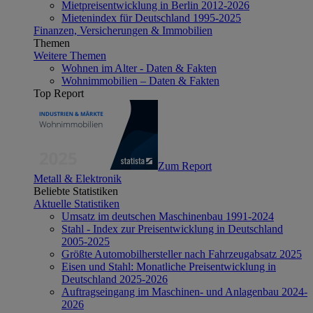
Mietpreisentwicklung in Berlin 2012-2026
Mietenindex für Deutschland 1995-2025
Finanzen, Versicherungen & Immobilien
Themen
Weitere Themen
Wohnen im Alter - Daten & Fakten
Wohnimmobilien – Daten & Fakten
Top Report
Zum Report
Metall & Elektronik
Beliebte Statistiken
Aktuelle Statistiken
Umsatz im deutschen Maschinenbau 1991-2024
Stahl - Index zur Preisentwicklung in Deutschland
2005-2025
Größte Automobilhersteller nach Fahrzeugabsatz 2025
Eisen und Stahl: Monatliche Preisentwicklung in
Deutschland 2025-2026
Auftragseingang im Maschinen- und Anlagenbau 2024-
2026