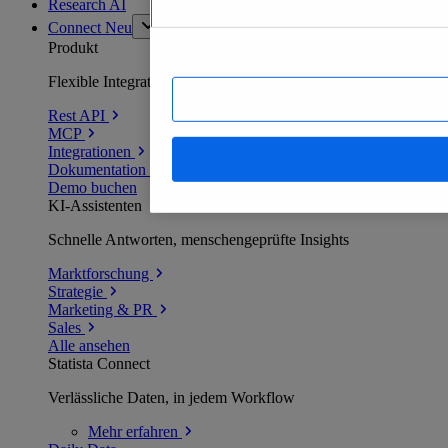
Research AI
Connect
Neu
Produkt
Flexible Integration für jede Umgebung
Rest API
MCP
Integrationen
Dokumentation
Demo buchen
KI-Assistenten
Schnelle Antworten, menschengeprüfte Insights
Marktforschung
Strategie
Marketing & PR
Sales
Alle ansehen
Statista Connect
Verlässliche Daten, in jedem Workflow
Mehr
erfahren