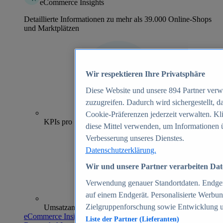
eCommerce Insights
Detaillierte Informationen zu mehr als 39.000 Online-Shops
und Marktplätzen
Wir respektieren Ihre Privatsphäre
Diese Website und unsere
894
Partner verw
zuzugreifen. Dadurch wird sichergestellt, d
70+
Cookie-Präferenzen jederzeit verwalten. Kl
KPIs pro Shop
diese Mittel verwenden, um Informationen 
Verbesserung unseres Dienstes.
Datenschutzerklärung.
Wir und unsere Partner verarbeiten Date
Verwendung genauer Standortdaten. Endgerät
auf einem Endgerät. Personalisierte Werbu
Zielgruppenforschung sowie Entwicklung 
Umsatzanalysen und -prognosen
eCommerce Insights entdecken
Liste der Partner (Lieferanten)