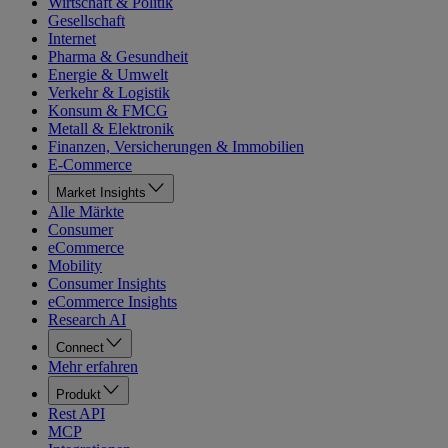
Wirtschaft & Politik
Gesellschaft
Internet
Pharma & Gesundheit
Energie & Umwelt
Verkehr & Logistik
Konsum & FMCG
Metall & Elektronik
Finanzen, Versicherungen & Immobilien
E-Commerce
Market Insights
Alle Märkte
Consumer
eCommerce
Mobility
Consumer Insights
eCommerce Insights
Research AI
Connect
Mehr erfahren
Produkt
Rest API
MCP