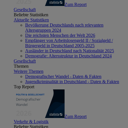
Zum Report
Gesellschaft
Beliebte Statistiken
Aktuelle Statistiken
Bevölkerung Deutschlands nach relevanten
Altersgruppen 2024
Die reichsten Menschen der Welt 2026
Empfänger von Arbeitslosengeld II / Sozialgeld /
Bürgergeld in Deutschland 2005-2025
Ausländer in Deutschland nach Nationalität 2025
Demografie: Altersstruktur in Deutschland 2024
Gesellschaft
Themen
Weitere Themen
Demografischer Wandel - Daten & Fakten
Jugendkriminalität in Deutschland - Daten & Fakten
Top Report
Zum Report
Verkehr & Logistik
Beliebte Statistiken