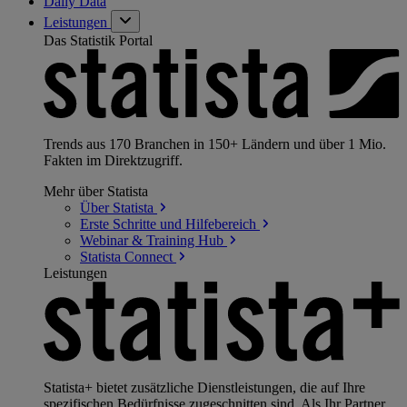
Daily Data
Leistungen
Das Statistik Portal
Trends aus 170 Branchen in 150+ Ländern und über 1 Mio.
Fakten im Direktzugriff.
Mehr über Statista
Über
Statista
Erste Schritte und
Hilfebereich
Webinar & Training
Hub
Statista
Connect
Leistungen
Statista+ bietet zusätzliche Dienstleistungen, die auf Ihre
spezifischen Bedürfnisse zugeschnitten sind. Als Ihr Partner