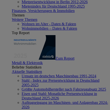
Mietpreisentwicklung in Berlin 2012-2026
Mietenindex für Deutschland 1995-2025
Finanzen, Versicherungen & Immobilien
Themen
Weitere Themen
Wohnen im Alter - Daten & Fakten
Wohnimmobilien – Daten & Fakten
Top Report
Zum Report
Metall & Elektronik
Beliebte Statistiken
Aktuelle Statistiken
Umsatz im deutschen Maschinenbau 1991-2024
Stahl - Index zur Preisentwicklung in Deutschland
2005-2025
Größte Automobilhersteller nach Fahrzeugabsatz 2025
Eisen und Stahl: Monatliche Preisentwicklung in
Deutschland 2025-2026
Auftragseingang im Maschinen- und Anlagenbau 2024-
2026