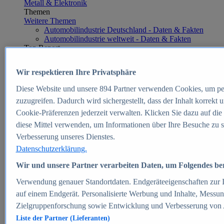
Metall & Elektronik
Themen
Weitere Themen
Automobilindustrie Deutschland - Daten & Fakten
Automobilindustrie weltweit - Daten & Fakten
Top Report
Wir respektieren Ihre Privatsphäre
Diese Website und unsere
894
Partner verwenden Cookies, um pe
Zum Report
zuzugreifen. Dadurch wird sichergestellt, dass der Inhalt korrekt
E-commerce
Cookie-Präferenzen jederzeit verwalten. Klicken Sie dazu auf die
Beliebte Statistiken
diese Mittel verwenden, um Informationen über Ihre Besuche zu s
Aktuelle Statistiken
E-Commerce - Entwicklung des Umsatzes in
Verbesserung unseres Dienstes.
Deutschland 1999-2025
Datenschutzerklärung.
Umsatz von Amazon in Deutschland und weltweit
2010-2025
Wir und unsere Partner verarbeiten Daten, um Folgendes bere
B2C-E-Commerce: Top-50 Online Shops in
Deutschland 2024
Verwendung genauer Standortdaten. Endgeräteeigenschaften zur Id
Marktanteile von Online-Zahlungsverfahren in
auf einem Endgerät. Personalisierte Werbung und Inhalte, Messu
Deutschland 2024
Zielgruppenforschung sowie Entwicklung und Verbesserung von
Umsatzstarke Warengruppen im Online-Handel in
Deutschland 2023-2025
Liste der Partner (Lieferanten)