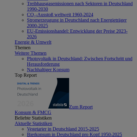
Treibhausgasemissionen nach Sektoren in Deutschland
1990-2030
CO₂-Ausstoß weltweit 1960-2024
Stromerzeugung in Deutschland nach Energieträger
2000-2025
EU-Emissionshandel: Entwicklung der Preise 2023-
2026
Energie & Umwelt
Themen
Weitere Themen
Photovoltaik in Deutschland: Zwischen Fortschritt und
Herausforderung
Nachhaltiger Konsum
Top Report
Zum Report
Konsum & FMCG
Beliebte Statistiken
Aktuelle Statistiken
Vegetarier in Deutschland 2015-2025
Bierkonsum in Deutschland pro Kopf 1950-2025