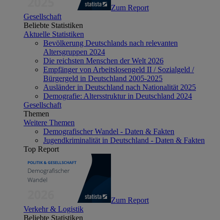
Zum Report
Gesellschaft
Beliebte Statistiken
Aktuelle Statistiken
Bevölkerung Deutschlands nach relevanten
Altersgruppen 2024
Die reichsten Menschen der Welt 2026
Empfänger von Arbeitslosengeld II / Sozialgeld /
Bürgergeld in Deutschland 2005-2025
Ausländer in Deutschland nach Nationalität 2025
Demografie: Altersstruktur in Deutschland 2024
Gesellschaft
Themen
Weitere Themen
Demografischer Wandel - Daten & Fakten
Jugendkriminalität in Deutschland - Daten & Fakten
Top Report
Zum Report
Verkehr & Logistik
Beliebte Statistiken