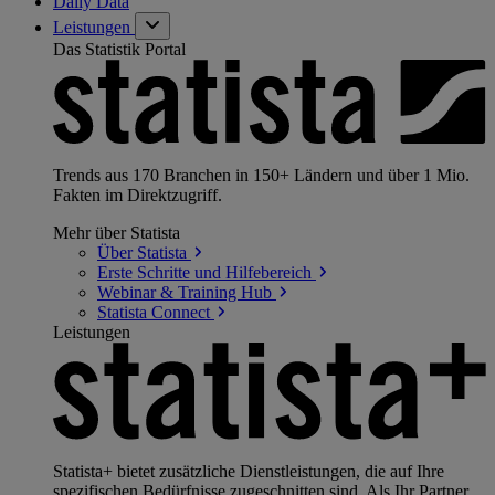
Daily Data
Leistungen
Das Statistik Portal
Trends aus 170 Branchen in 150+ Ländern und über 1 Mio.
Fakten im Direktzugriff.
Mehr über Statista
Über
Statista
Erste Schritte und
Hilfebereich
Webinar & Training
Hub
Statista
Connect
Leistungen
Statista+ bietet zusätzliche Dienstleistungen, die auf Ihre
spezifischen Bedürfnisse zugeschnitten sind. Als Ihr Partner