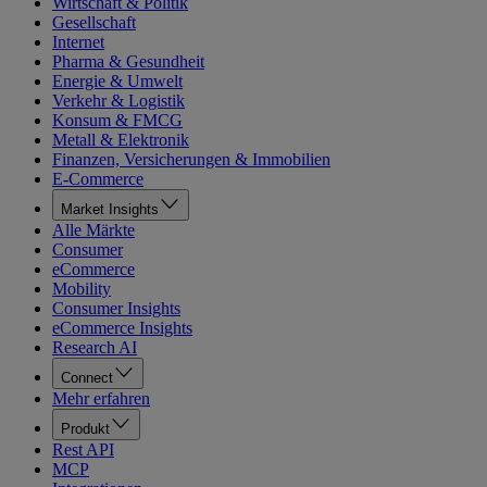
Wirtschaft & Politik
Gesellschaft
Internet
Pharma & Gesundheit
Energie & Umwelt
Verkehr & Logistik
Konsum & FMCG
Metall & Elektronik
Finanzen, Versicherungen & Immobilien
E-Commerce
Market Insights
Alle Märkte
Consumer
eCommerce
Mobility
Consumer Insights
eCommerce Insights
Research AI
Connect
Mehr erfahren
Produkt
Rest API
MCP