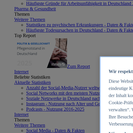
Häufigste Gründe für Arbeitsunfähigkeit in Deutschland
Pharma & Gesundheit
Themen
Weitere Themen
Statistiken zu psychischen Erkrankungen - Daten & Fakt
Häufigste Todesursachen in Deutschland - Daten & Fakt
Top Report
Zum Report
Wir respekt
Internet
Beliebte Statistiken
Diese Websi
Aktuelle Statistiken
Anzahl der Social-Media-Nutzer weltweit 2012-2025
eindeutige K
Social Networks mit den meisten Nutzern weltweit 2025
der Inhalt k
Soziale Netzwerke in Deutschland nach Generationen 2
Cookie-Präfe
Instagram - Nutzung nach Alter und Geschlecht in Deut
Podcasts - Nutzung 2016-2025
verwalten“. 
Internet
Ihre Besuche
Themen
Verbesserung
Weitere Themen
Social Media - Daten & Fakten