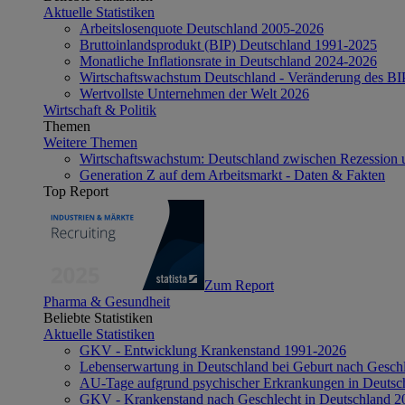
Aktuelle Statistiken
Arbeitslosenquote Deutschland 2005-2026
Bruttoinlandsprodukt (BIP) Deutschland 1991-2025
Monatliche Inflationsrate in Deutschland 2024-2026
Wirtschaftswachstum Deutschland - Veränderung des B
Wertvollste Unternehmen der Welt 2026
Wirtschaft & Politik
Themen
Weitere Themen
Wirtschaftswachstum: Deutschland zwischen Rezession 
Generation Z auf dem Arbeitsmarkt - Daten & Fakten
Top Report
Zum Report
Pharma & Gesundheit
Beliebte Statistiken
Aktuelle Statistiken
GKV - Entwicklung Krankenstand 1991-2026
Lebenserwartung in Deutschland bei Geburt nach Gesch
AU-Tage aufgrund psychischer Erkrankungen in Deutsc
GKV - Krankenstand nach Geschlecht in Deutschland 