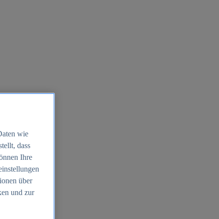
Daten wie
ellt, dass
können Ihre
einstellungen
ionen über
ken und zur