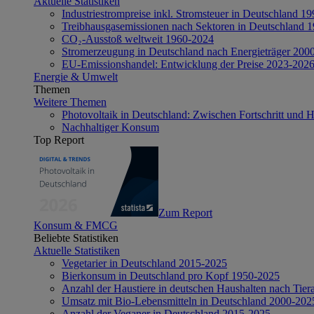
Aktuelle Statistiken
Industriestrompreise inkl. Stromsteuer in Deutschland 1
Treibhausgasemissionen nach Sektoren in Deutschland 
CO₂-Ausstoß weltweit 1960-2024
Stromerzeugung in Deutschland nach Energieträger 200
EU-Emissionshandel: Entwicklung der Preise 2023-202
Energie & Umwelt
Themen
Weitere Themen
Photovoltaik in Deutschland: Zwischen Fortschritt und 
Nachhaltiger Konsum
Top Report
Zum Report
Konsum & FMCG
Beliebte Statistiken
Aktuelle Statistiken
Vegetarier in Deutschland 2015-2025
Bierkonsum in Deutschland pro Kopf 1950-2025
Anzahl der Haustiere in deutschen Haushalten nach Tier
Umsatz mit Bio-Lebensmitteln in Deutschland 2000-202
Anzahl der Veganer in Deutschland 2015-2025