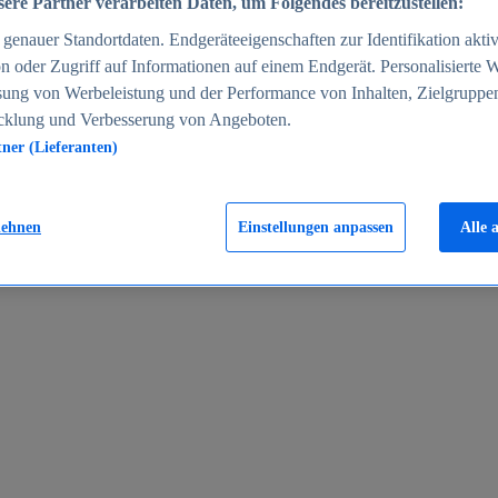
ere Partner verarbeiten Daten, um Folgendes bereitzustellen:
enauer Standortdaten. Endgeräteeigenschaften zur Identifikation aktiv
n oder Zugriff auf Informationen auf einem Endgerät. Personalisierte
sung von Werbeleistung und der Performance von Inhalten, Zielgruppe
cklung und Verbesserung von Angeboten.
tner (Lieferanten)
en 2024
lehnen
Einstellungen anpassen
Alle 
rgeld in Deutschland 2005-2025