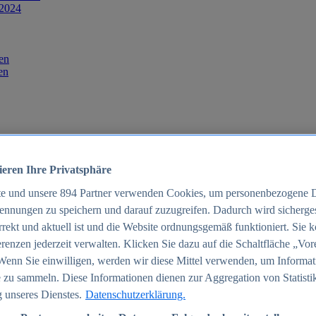
 2024
en
en
ieren Ihre Privatsphäre
te und unsere
894
Partner verwenden Cookies, um personenbezogene 
ennungen zu speichern und darauf zuzugreifen. Dadurch wird sichergest
orrekt und aktuell ist und die Website ordnungsgemäß funktioniert. Sie 
025
renzen jederzeit verwalten. Klicken Sie dazu auf die Schaltfläche „Vor
schland 2025
Wenn Sie einwilligen, werden wir diese Mittel verwenden, um Informat
 zu sammeln. Diese Informationen dienen zur Aggregation von Statisti
 unseres Dienstes.
Datenschutzerklärung.