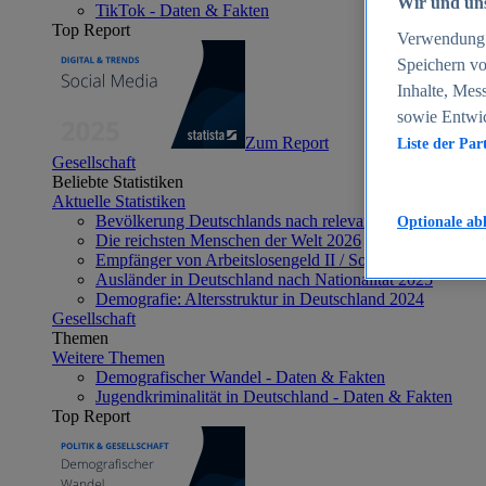
Wir und uns
TikTok - Daten & Fakten
Top Report
Verwendung g
Speichern vo
Inhalte, Mes
sowie Entwi
Zum Report
Liste der Par
Gesellschaft
Beliebte Statistiken
Aktuelle Statistiken
Bevölkerung Deutschlands nach relevanten Altersgrupp
Optionale ab
Die reichsten Menschen der Welt 2026
Empfänger von Arbeitslosengeld II / Sozialgeld / Bürge
Ausländer in Deutschland nach Nationalität 2025
Demografie: Altersstruktur in Deutschland 2024
Gesellschaft
Themen
Weitere Themen
Demografischer Wandel - Daten & Fakten
Jugendkriminalität in Deutschland - Daten & Fakten
Top Report