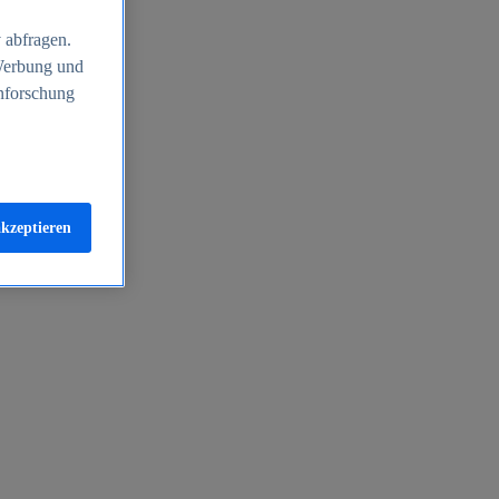
 abfragen.
 Werbung und
nforschung
akzeptieren