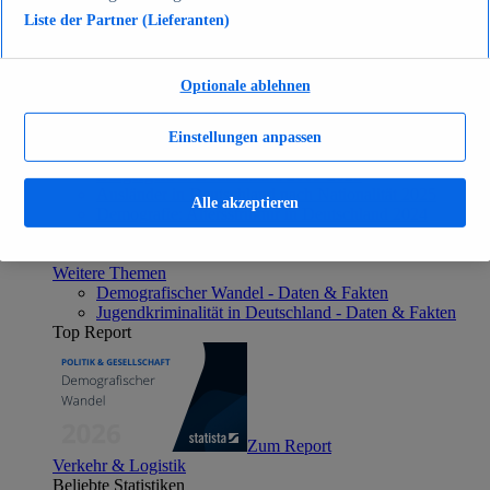
Zum Report
Liste der Partner (Lieferanten)
Gesellschaft
Beliebte Statistiken
Aktuelle Statistiken
Optionale ablehnen
Bevölkerung Deutschlands nach relevanten
Altersgruppen 2024
Die reichsten Menschen der Welt 2026
Einstellungen anpassen
Empfänger von Arbeitslosengeld II / Sozialgeld /
Bürgergeld in Deutschland 2005-2025
Ausländer in Deutschland nach Nationalität 2025
Alle akzeptieren
Demografie: Altersstruktur in Deutschland 2024
Gesellschaft
Themen
Weitere Themen
Demografischer Wandel - Daten & Fakten
Jugendkriminalität in Deutschland - Daten & Fakten
Top Report
Zum Report
Verkehr & Logistik
Beliebte Statistiken