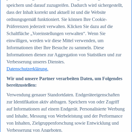
speichern und darauf zuzugreifen. Dadurch wird sichergestellt,
dass der Inhalt korrekt und aktuell ist und die Website
Zum Report
ordnungsgemäß funktioniert. Sie können Ihre Cookie-
Internet
Präferenzen jederzeit verwalten. Klicken Sie dazu auf die
Beliebte Statistiken
Aktuelle Statistiken
Schaltfläche „Voreinstellungen verwalten“. Wenn Sie
Anzahl der Social-Media-Nutzer weltweit 2012-2025
einwilligen, werden wir diese Mittel verwenden, um
Social Networks mit den meisten Nutzern weltweit
Informationen über Ihre Besuche zu sammeln. Diese
2025
Soziale Netzwerke in Deutschland nach Generationen
Informationen dienen zur Aggregation von Statistiken und zur
2025
Verbesserung unseres Dienstes.
Instagram - Nutzung nach Alter und Geschlecht in
Datenschutzerklärung.
Deutschland 2025
Podcasts - Nutzung 2016-2025
Wir und unsere Partner verarbeiten Daten, um Folgendes
Internet
Themen
bereitzustellen:
Weitere Themen
Verwendung genauer Standortdaten. Endgeräteeigenschaften
Social Media - Daten & Fakten
TikTok - Daten & Fakten
zur Identifikation aktiv abfragen. Speichern von oder Zugriff
Top Report
auf Informationen auf einem Endgerät. Personalisierte Werbung
und Inhalte, Messung von Werbeleistung und der Performance
von Inhalten, Zielgruppenforschung sowie Entwicklung und
Verbesserung von Angeboten.