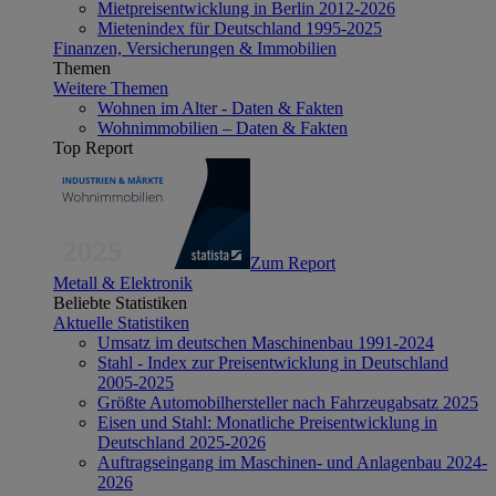
Mietpreisentwicklung in Berlin 2012-2026
Mietenindex für Deutschland 1995-2025
Finanzen, Versicherungen & Immobilien
Themen
Weitere Themen
Wohnen im Alter - Daten & Fakten
Wohnimmobilien – Daten & Fakten
Top Report
Zum Report
Metall & Elektronik
Beliebte Statistiken
Aktuelle Statistiken
Umsatz im deutschen Maschinenbau 1991-2024
Stahl - Index zur Preisentwicklung in Deutschland
2005-2025
Größte Automobilhersteller nach Fahrzeugabsatz 2025
Eisen und Stahl: Monatliche Preisentwicklung in
Deutschland 2025-2026
Auftragseingang im Maschinen- und Anlagenbau 2024-
2026