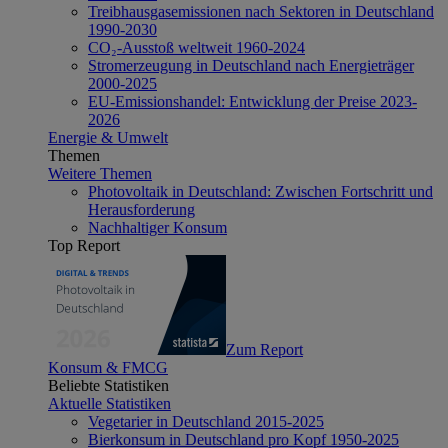
Treibhausgasemissionen nach Sektoren in Deutschland
1990-2030
CO₂-Ausstoß weltweit 1960-2024
Stromerzeugung in Deutschland nach Energieträger
2000-2025
EU-Emissionshandel: Entwicklung der Preise 2023-
2026
Energie & Umwelt
Themen
Weitere Themen
Photovoltaik in Deutschland: Zwischen Fortschritt und
Herausforderung
Nachhaltiger Konsum
Top Report
Zum Report
Konsum & FMCG
Beliebte Statistiken
Aktuelle Statistiken
Vegetarier in Deutschland 2015-2025
Bierkonsum in Deutschland pro Kopf 1950-2025