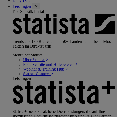
Daily Data
Leistungen
Das Statistik Portal
Trends aus 170 Branchen in 150+ Ländern und über 1 Mio.
Fakten im Direktzugriff.
Mehr über Statista
Über
Statista
Erste Schritte und
Hilfebereich
Webinar & Training
Hub
Statista
Connect
Leistungen
Statista+ bietet zusätzliche Dienstleistungen, die auf Ihre
spezifischen Bedürfnisse zugeschnitten sind. Als Ihr Partner