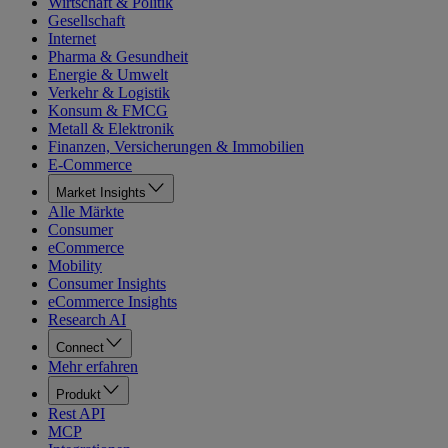
Wirtschaft & Politik
Gesellschaft
Internet
Pharma & Gesundheit
Energie & Umwelt
Verkehr & Logistik
Konsum & FMCG
Metall & Elektronik
Finanzen, Versicherungen & Immobilien
E-Commerce
Market Insights
Alle Märkte
Consumer
eCommerce
Mobility
Consumer Insights
eCommerce Insights
Research AI
Connect
Mehr erfahren
Produkt
Rest API
MCP