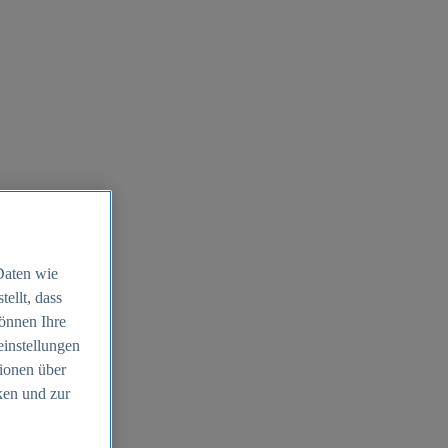
Daten wie
ellt, dass
können Ihre
einstellungen
ionen über
ken und zur