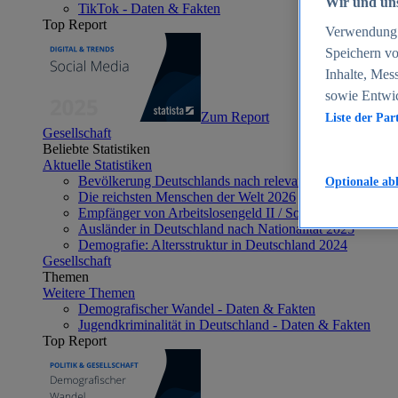
Wir und uns
TikTok - Daten & Fakten
Top Report
Verwendung g
Speichern vo
Inhalte, Mes
sowie Entwi
Zum Report
Liste der Par
Gesellschaft
Beliebte Statistiken
Aktuelle Statistiken
Bevölkerung Deutschlands nach relevanten Altersgrupp
Optionale ab
Die reichsten Menschen der Welt 2026
Empfänger von Arbeitslosengeld II / Sozialgeld / Bürge
Ausländer in Deutschland nach Nationalität 2025
Demografie: Altersstruktur in Deutschland 2024
Gesellschaft
Themen
Weitere Themen
Demografischer Wandel - Daten & Fakten
Jugendkriminalität in Deutschland - Daten & Fakten
Top Report