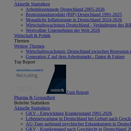
Aktuelle Statistiken
Arbeitslosenquote Deutschland 2005-2026
Bruttoinlandsprodukt (BIP) Deutschland 1991-2025
Monatliche Inflationsrate in Deutschland 2024-2026
Wirtschaftswachstum Deutschland - Veränderung des B
Wertvollste Unternehmen der Welt 2026
Wirtschaft & Politik
Themen
Weitere Themen
Wirtschaftswachstum: Deutschland zwischen Rezession 
Generation Z auf dem Arbeitsmarkt - Daten & Fakten
Top Report
Zum Report
Pharma & Gesundheit
Beliebte Statistiken
Aktuelle Statistiken
GKV - Entwicklung Krankenstand 1991-2026
Lebenserwartung in Deutschland bei Geburt nach Gesch
AU-Tage aufgrund psychischer Erkrankungen in Deutsc
GKV - Krankenstand nach Geschlecht in Deutschland 