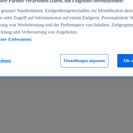
ere Partner verarbeiten Daten, um Folgendes bereitzustellen:
enauer Standortdaten. Endgeräteeigenschaften zur Identifikation aktiv
n oder Zugriff auf Informationen auf einem Endgerät. Personalisierte
sung von Werbeleistung und der Performance von Inhalten, Zielgruppe
cklung und Verbesserung von Angeboten.
tner (Lieferanten)
en 2024
lehnen
Einstellungen anpassen
Alle 
rgeld in Deutschland 2005-2025