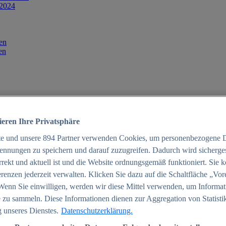
 2024
en
en
ieren Ihre Privatsphäre
te und unsere
894
Partner verwenden Cookies, um personenbezogene 
ennungen zu speichern und darauf zuzugreifen. Dadurch wird sichergest
orrekt und aktuell ist und die Website ordnungsgemäß funktioniert. Sie 
025
renzen jederzeit verwalten. Klicken Sie dazu auf die Schaltfläche „Vor
schland 2025
Wenn Sie einwilligen, werden wir diese Mittel verwenden, um Informat
 zu sammeln. Diese Informationen dienen zur Aggregation von Statisti
 unseres Dienstes.
Datenschutzerklärung.