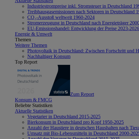
Aktuelle Statistiken
Industriestrompreise inkl. Stromsteuer in Deutschland 1
Treibhausgasemissionen nach Sektoren in Deutschland 
CO₂-Ausstoß weltweit 1960-2024
Stromerzeugung in Deutschland nach Energieträger 200
EU-Emissionshandel: Entwicklung der Preise 2023-202
Energie & Umwelt
Themen
Weitere Themen
Photovoltaik in Deutschland: Zwischen Fortschritt und 
Nachhaltiger Konsum
Top Report
Zum Report
Konsum & FMCG
Beliebte Statistiken
Aktuelle Statistiken
Vegetarier in Deutschland 2015-2025
Bierkonsum in Deutschland pro Kopf 1950-2025
Anzahl der Haustiere in deutschen Haushalten nach Tier
Umsatz mit Bio-Lebensmitteln in Deutschland 2000-202
Anzahl der Veganer in Deutschland 2015-2025