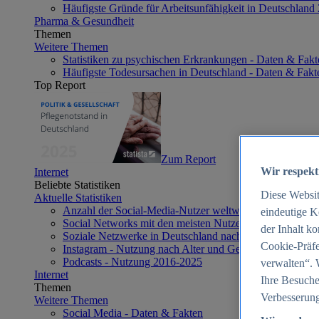
Häufigste Gründe für Arbeitsunfähigkeit in Deutschland
Pharma & Gesundheit
Themen
Weitere Themen
Statistiken zu psychischen Erkrankungen - Daten & Fakt
Häufigste Todesursachen in Deutschland - Daten & Fakt
Top Report
Zum Report
Wir respekt
Internet
Beliebte Statistiken
Diese Websi
Aktuelle Statistiken
Anzahl der Social-Media-Nutzer weltweit 2012-2025
eindeutige K
Social Networks mit den meisten Nutzern weltweit 2025
der Inhalt k
Soziale Netzwerke in Deutschland nach Generationen 2
Cookie-Präfe
Instagram - Nutzung nach Alter und Geschlecht in Deut
Podcasts - Nutzung 2016-2025
verwalten“. 
Internet
Ihre Besuche
Themen
Verbesserung
Weitere Themen
Social Media - Daten & Fakten