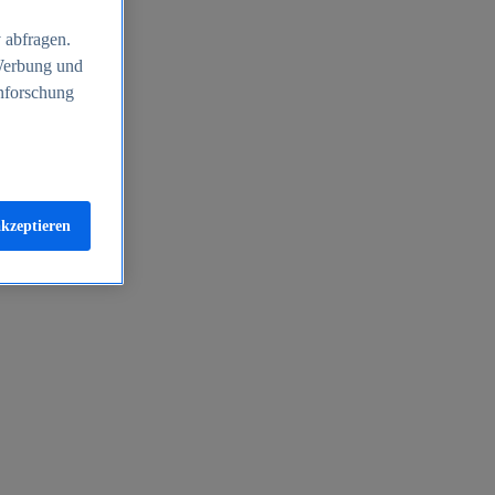
 abfragen.
 Werbung und
nforschung
akzeptieren