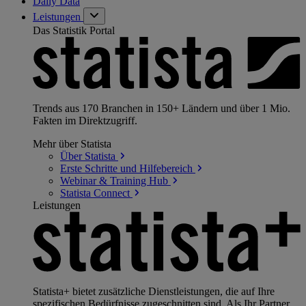
Daily Data
Leistungen
Das Statistik Portal
Trends aus 170 Branchen in 150+ Ländern und über 1 Mio.
Fakten im Direktzugriff.
Mehr über Statista
Über
Statista
Erste Schritte und
Hilfebereich
Webinar & Training
Hub
Statista
Connect
Leistungen
Statista+ bietet zusätzliche Dienstleistungen, die auf Ihre
spezifischen Bedürfnisse zugeschnitten sind. Als Ihr Partner