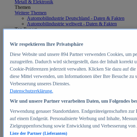
Metall & Elektronik
Themen
Weitere Themen
Automobilindustrie Deutschland - Daten & Fakten
Automobilindustrie weltweit - Daten & Fakten
Top Report
Wir respektieren Ihre Privatsphäre
Diese Website und unsere
894
Partner verwenden Cookies, um pe
Zum Report
zuzugreifen. Dadurch wird sichergestellt, dass der Inhalt korrekt
E-commerce
Cookie-Präferenzen jederzeit verwalten. Klicken Sie dazu auf die
Beliebte Statistiken
diese Mittel verwenden, um Informationen über Ihre Besuche zu s
Aktuelle Statistiken
E-Commerce - Entwicklung des Umsatzes in
Verbesserung unseres Dienstes.
Deutschland 1999-2025
Datenschutzerklärung.
Umsatz von Amazon in Deutschland und weltweit
2010-2025
Wir und unsere Partner verarbeiten Daten, um Folgendes bere
B2C-E-Commerce: Top-50 Online Shops in
Deutschland 2024
Verwendung genauer Standortdaten. Endgeräteeigenschaften zur Id
Marktanteile von Online-Zahlungsverfahren in
auf einem Endgerät. Personalisierte Werbung und Inhalte, Messu
Deutschland 2024
Zielgruppenforschung sowie Entwicklung und Verbesserung von
Umsatzstarke Warengruppen im Online-Handel in
Deutschland 2023-2025
Liste der Partner (Lieferanten)