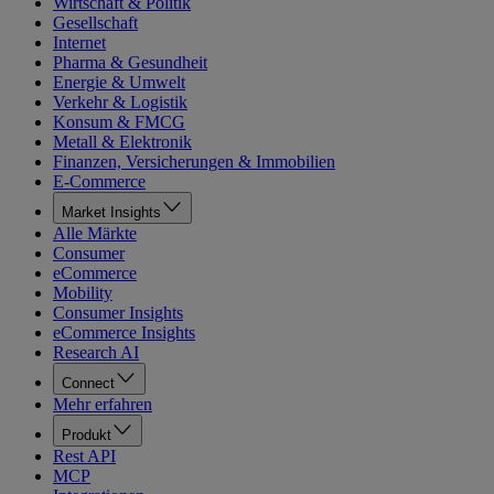
Wirtschaft & Politik
Gesellschaft
Internet
Pharma & Gesundheit
Energie & Umwelt
Verkehr & Logistik
Konsum & FMCG
Metall & Elektronik
Finanzen, Versicherungen & Immobilien
E-Commerce
Market Insights
Alle Märkte
Consumer
eCommerce
Mobility
Consumer Insights
eCommerce Insights
Research AI
Connect
Mehr erfahren
Produkt
Rest API
MCP