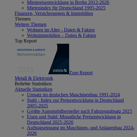
Mietpreisentwicklung in Berlin 2012-2026
Mietenindex für Deutschland 1995-2025
Finanzen, Versicherungen & Immobilien
Themen
Weitere Themen
Wohnen im Alter - Daten & Fakten
Wohnimmobilien – Daten & Fakten
Top Report
Zum Report
Metall & Elektronik
Beliebte Statistiken
Aktuelle Statistiken
Umsatz im deutschen Maschinenbau 1991-2024
Stahl - Index zur Preisentwicklung in Deutschland
2005-2025
Größte Automobilhersteller nach Fahrzeugabsatz 2025
Eisen und Stahl: Monatliche Preisentwicklung in
Deutschland 2025-2026
Auftragseingang im Maschinen- und Anlagenbau 2024-
2026