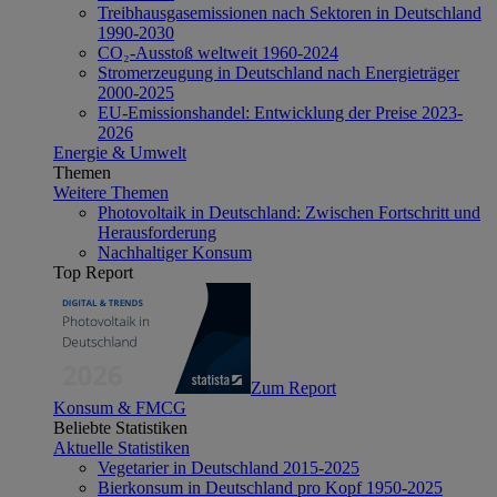
Treibhausgasemissionen nach Sektoren in Deutschland
1990-2030
CO₂-Ausstoß weltweit 1960-2024
Stromerzeugung in Deutschland nach Energieträger
2000-2025
EU-Emissionshandel: Entwicklung der Preise 2023-
2026
Energie & Umwelt
Themen
Weitere Themen
Photovoltaik in Deutschland: Zwischen Fortschritt und
Herausforderung
Nachhaltiger Konsum
Top Report
Zum Report
Konsum & FMCG
Beliebte Statistiken
Aktuelle Statistiken
Vegetarier in Deutschland 2015-2025
Bierkonsum in Deutschland pro Kopf 1950-2025