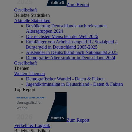
Zum Report
Gesellschaft
Beliebte Statistiken
Aktuelle Statistiken
Bevölkerung Deutschlands nach relevanten
Altersgruppen 2024
Die reichsten Menschen der Welt 2026
Empfänger von Arbeitslosengeld II / Sozialgeld /
Bürgergeld in Deutschland 2005-2025
Ausländer in Deutschland nach Nationalität 2025
Demografie: Altersstruktur in Deutschland 2024
Gesellschaft
Themen
Weitere Themen
Demografischer Wandel - Daten & Fakten
Jugendkriminalität in Deutschland - Daten & Fakten
Top Report
Zum Report
Verkehr & Logistik
Beliebte Statistiken