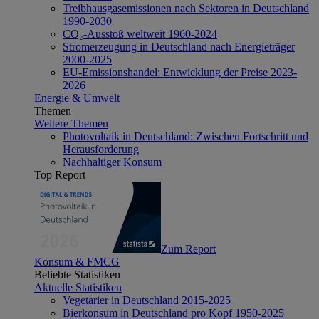
Treibhausgasemissionen nach Sektoren in Deutschland
1990-2030
CO₂-Ausstoß weltweit 1960-2024
Stromerzeugung in Deutschland nach Energieträger
2000-2025
EU-Emissionshandel: Entwicklung der Preise 2023-
2026
Energie & Umwelt
Themen
Weitere Themen
Photovoltaik in Deutschland: Zwischen Fortschritt und
Herausforderung
Nachhaltiger Konsum
Top Report
Zum Report
Konsum & FMCG
Beliebte Statistiken
Aktuelle Statistiken
Vegetarier in Deutschland 2015-2025
Bierkonsum in Deutschland pro Kopf 1950-2025