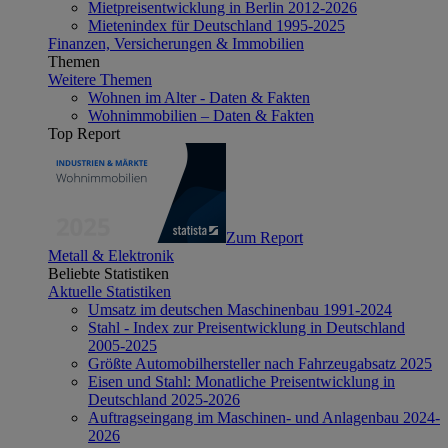
Mietpreisentwicklung in Berlin 2012-2026
Mietenindex für Deutschland 1995-2025
Finanzen, Versicherungen & Immobilien
Themen
Weitere Themen
Wohnen im Alter - Daten & Fakten
Wohnimmobilien – Daten & Fakten
Top Report
Zum Report
Metall & Elektronik
Beliebte Statistiken
Aktuelle Statistiken
Umsatz im deutschen Maschinenbau 1991-2024
Stahl - Index zur Preisentwicklung in Deutschland
2005-2025
Größte Automobilhersteller nach Fahrzeugabsatz 2025
Eisen und Stahl: Monatliche Preisentwicklung in
Deutschland 2025-2026
Auftragseingang im Maschinen- und Anlagenbau 2024-
2026