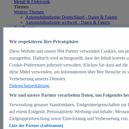
Metall & Elektronik
Themen
Weitere Themen
Automobilindustrie Deutschland - Daten & Fakten
Automobilindustrie weltweit - Daten & Fakten
Top Report
Wir respektieren Ihre Privatsphäre
Diese Website und unsere
894
Partner verwenden Cookies, um pe
Zum Report
zuzugreifen. Dadurch wird sichergestellt, dass der Inhalt korrekt
E-commerce
Cookie-Präferenzen jederzeit verwalten. Klicken Sie dazu auf die
Beliebte Statistiken
diese Mittel verwenden, um Informationen über Ihre Besuche zu s
Aktuelle Statistiken
E-Commerce - Entwicklung des Umsatzes in
Verbesserung unseres Dienstes.
Deutschland 1999-2025
Datenschutzerklärung.
Umsatz von Amazon in Deutschland und weltweit
2010-2025
Wir und unsere Partner verarbeiten Daten, um Folgendes bere
B2C-E-Commerce: Top-50 Online Shops in
Deutschland 2024
Verwendung genauer Standortdaten. Endgeräteeigenschaften zur Id
Marktanteile von Online-Zahlungsverfahren in
auf einem Endgerät. Personalisierte Werbung und Inhalte, Messu
Deutschland 2024
Zielgruppenforschung sowie Entwicklung und Verbesserung von
Umsatzstarke Warengruppen im Online-Handel in
Deutschland 2023-2025
Liste der Partner (Lieferanten)