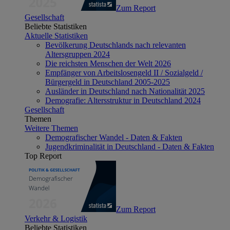
Zum Report
Gesellschaft
Beliebte Statistiken
Aktuelle Statistiken
Bevölkerung Deutschlands nach relevanten
Altersgruppen 2024
Die reichsten Menschen der Welt 2026
Empfänger von Arbeitslosengeld II / Sozialgeld /
Bürgergeld in Deutschland 2005-2025
Ausländer in Deutschland nach Nationalität 2025
Demografie: Altersstruktur in Deutschland 2024
Gesellschaft
Themen
Weitere Themen
Demografischer Wandel - Daten & Fakten
Jugendkriminalität in Deutschland - Daten & Fakten
Top Report
Zum Report
Verkehr & Logistik
Beliebte Statistiken