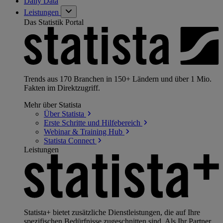
Daily Data
Leistungen
Das Statistik Portal
Trends aus 170 Branchen in 150+ Ländern und über 1 Mio.
Fakten im Direktzugriff.
Mehr über Statista
Über
Statista
Erste Schritte und
Hilfebereich
Webinar & Training
Hub
Statista
Connect
Leistungen
Statista+ bietet zusätzliche Dienstleistungen, die auf Ihre
spezifischen Bedürfnisse zugeschnitten sind. Als Ihr Partner