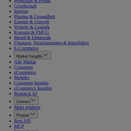
Wirtschaft & Politik
Gesellschaft
Internet
Pharma & Gesundheit
Energie & Umwelt
Verkehr & Logistik
Konsum & FMCG
Metall & Elektronik
Finanzen, Versicherungen & Immobilien
E-Commerce
Market Insights
Alle Märkte
Consumer
eCommerce
Mobility
Consumer Insights
eCommerce Insights
Research AI
Connect
Mehr erfahren
Produkt
Rest API
MCP