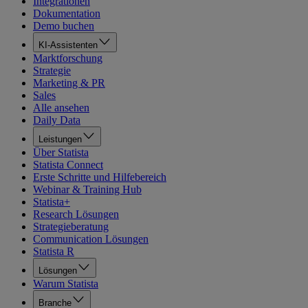
Integrationen
Dokumentation
Demo buchen
KI-Assistenten
Marktforschung
Strategie
Marketing & PR
Sales
Alle ansehen
Daily Data
Leistungen
Über Statista
Statista Connect
Erste Schritte und Hilfebereich
Webinar & Training Hub
Statista+
Research Lösungen
Strategieberatung
Communication Lösungen
Statista R
Lösungen
Warum Statista
Branche