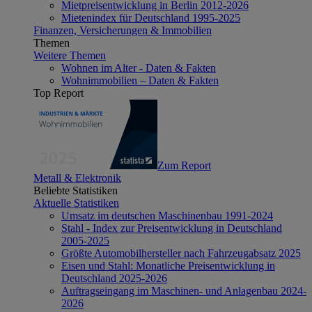
Mietpreisentwicklung in Berlin 2012-2026
Mietenindex für Deutschland 1995-2025
Finanzen, Versicherungen & Immobilien
Themen
Weitere Themen
Wohnen im Alter - Daten & Fakten
Wohnimmobilien – Daten & Fakten
Top Report
Zum Report
Metall & Elektronik
Beliebte Statistiken
Aktuelle Statistiken
Umsatz im deutschen Maschinenbau 1991-2024
Stahl - Index zur Preisentwicklung in Deutschland
2005-2025
Größte Automobilhersteller nach Fahrzeugabsatz 2025
Eisen und Stahl: Monatliche Preisentwicklung in
Deutschland 2025-2026
Auftragseingang im Maschinen- und Anlagenbau 2024-
2026