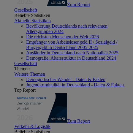
Zum Report
Gesellschaft
Beliebte Statistiken
Aktuelle Statistiken
Bevölkerung Deutschlands nach relevanten
Altersgruppen 2024
Die reichsten Menschen der Welt 2026
Empfänger von Arbeitslosengeld II / Sozialgeld /
Bürgergeld in Deutschland 2005-2025
Ausländer in Deutschland nach Nationalität 2025
Demografie: Altersstruktur in Deutschland 2024
Gesellschaft
Themen
Weitere Themen
Demografischer Wandel - Daten & Fakten
Jugendkriminalität in Deutschland - Daten & Fakten
Top Report
Zum Report
Verkehr & Logistik
Beliebte Statistiken