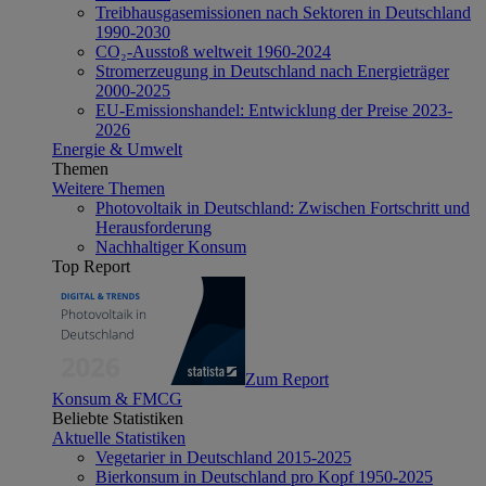
Treibhausgasemissionen nach Sektoren in Deutschland
1990-2030
CO₂-Ausstoß weltweit 1960-2024
Stromerzeugung in Deutschland nach Energieträger
2000-2025
EU-Emissionshandel: Entwicklung der Preise 2023-
2026
Energie & Umwelt
Themen
Weitere Themen
Photovoltaik in Deutschland: Zwischen Fortschritt und
Herausforderung
Nachhaltiger Konsum
Top Report
Zum Report
Konsum & FMCG
Beliebte Statistiken
Aktuelle Statistiken
Vegetarier in Deutschland 2015-2025
Bierkonsum in Deutschland pro Kopf 1950-2025