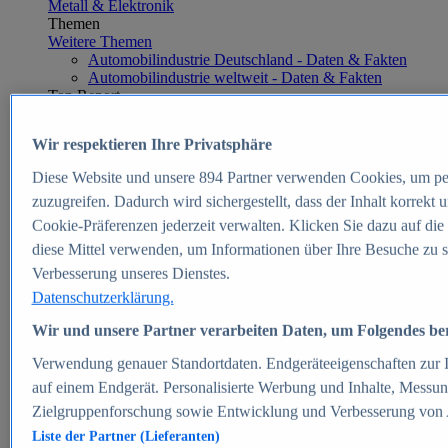
Metall & Elektronik
Themen
Weitere Themen
Automobilindustrie Deutschland - Daten & Fakten
Automobilindustrie weltweit - Daten & Fakten
Top Report
Wir respektieren Ihre Privatsphäre
Diese Website und unsere
894
Partner verwenden Cookies, um pe
Zum Report
zuzugreifen. Dadurch wird sichergestellt, dass der Inhalt korrekt
E-commerce
Cookie-Präferenzen jederzeit verwalten. Klicken Sie dazu auf die
Beliebte Statistiken
diese Mittel verwenden, um Informationen über Ihre Besuche zu s
Aktuelle Statistiken
E-Commerce - Entwicklung des Umsatzes in
Verbesserung unseres Dienstes.
Deutschland 1999-2025
Datenschutzerklärung.
Umsatz von Amazon in Deutschland und weltweit
2010-2025
Wir und unsere Partner verarbeiten Daten, um Folgendes bere
B2C-E-Commerce: Top-50 Online Shops in
Deutschland 2024
Verwendung genauer Standortdaten. Endgeräteeigenschaften zur Id
Marktanteile von Online-Zahlungsverfahren in
auf einem Endgerät. Personalisierte Werbung und Inhalte, Messu
Deutschland 2024
Zielgruppenforschung sowie Entwicklung und Verbesserung von
Umsatzstarke Warengruppen im Online-Handel in
Deutschland 2023-2025
Liste der Partner (Lieferanten)