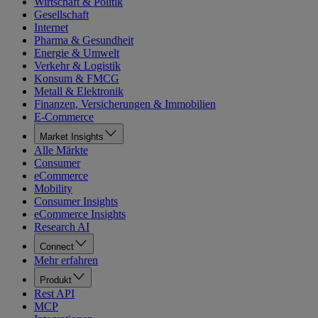
Wirtschaft & Politik
Gesellschaft
Internet
Pharma & Gesundheit
Energie & Umwelt
Verkehr & Logistik
Konsum & FMCG
Metall & Elektronik
Finanzen, Versicherungen & Immobilien
E-Commerce
Market Insights
Alle Märkte
Consumer
eCommerce
Mobility
Consumer Insights
eCommerce Insights
Research AI
Connect
Mehr erfahren
Produkt
Rest API
MCP