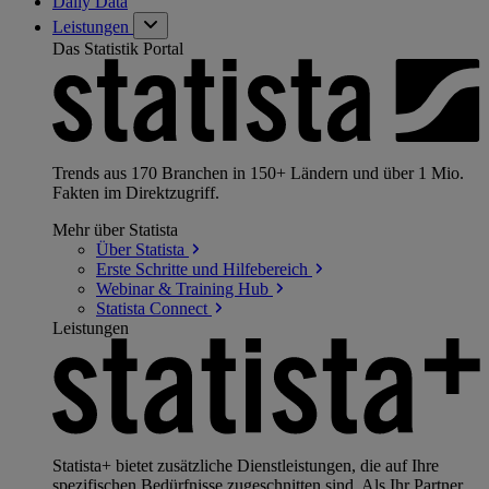
Daily Data
Leistungen
Das Statistik Portal
Trends aus 170 Branchen in 150+ Ländern und über 1 Mio.
Fakten im Direktzugriff.
Mehr über Statista
Über
Statista
Erste Schritte und
Hilfebereich
Webinar & Training
Hub
Statista
Connect
Leistungen
Statista+ bietet zusätzliche Dienstleistungen, die auf Ihre
spezifischen Bedürfnisse zugeschnitten sind. Als Ihr Partner