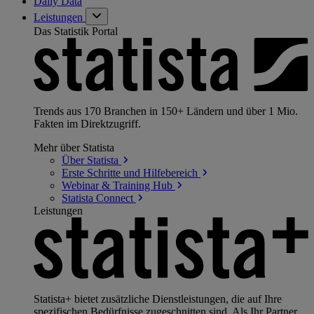
Daily Data
Leistungen
Das Statistik Portal
Trends aus 170 Branchen in 150+ Ländern und über 1 Mio.
Fakten im Direktzugriff.
Mehr über Statista
Über
Statista
Erste Schritte und
Hilfebereich
Webinar & Training
Hub
Statista
Connect
Leistungen
Statista+ bietet zusätzliche Dienstleistungen, die auf Ihre
spezifischen Bedürfnisse zugeschnitten sind. Als Ihr Partner