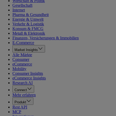
Wirtschaft & Politik
Gesellschaft
Internet
Pharma & Gesundheit
Energie & Umwelt
Verkehr & Logistik
Konsum & FMCG
Metall & Elektronik
Finanzen, Versicherungen & Immobilien
E-Commerce
Market Insights
Alle Märkte
Consumer
eCommerce
Mobility
Consumer Insights
eCommerce Insights
Research AI
Connect
Mehr erfahren
Produkt
Rest API
MCP