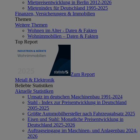
Mietpreisentwicklung in Berlin 2012-2026
Mietenindex für Deutschland 1995-2025
Finanzen, Versicherungen & Immobilien
Themen
Weitere Themen
Wohnen im Alter - Daten & Fakten
Wohnimmobilien – Daten & Fakten
Top Report
Zum Report
Metall & Elektronik
Beliebte Statistiken
Aktuelle Statistiken
Umsatz im deutschen Maschinenbau 1991-2024
Stahl - Index zur Preisentwicklung in Deutschland
2005-2025
Größte Automobilhersteller nach Fahrzeugabsatz 2025
Eisen und Stahl: Monatliche Preisentwicklung in
Deutschland 2025-2026
Auftragseingang im Maschinen- und Anlagenbau 2024-
2026