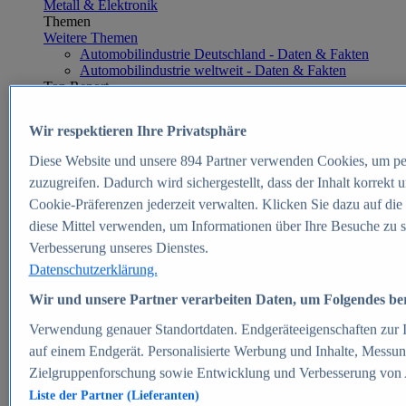
Metall & Elektronik
Themen
Weitere Themen
Automobilindustrie Deutschland - Daten & Fakten
Automobilindustrie weltweit - Daten & Fakten
Top Report
Wir respektieren Ihre Privatsphäre
Diese Website und unsere
894
Partner verwenden Cookies, um pe
Zum Report
zuzugreifen. Dadurch wird sichergestellt, dass der Inhalt korrekt
E-commerce
Cookie-Präferenzen jederzeit verwalten. Klicken Sie dazu auf die
Beliebte Statistiken
diese Mittel verwenden, um Informationen über Ihre Besuche zu s
Aktuelle Statistiken
E-Commerce - Entwicklung des Umsatzes in
Verbesserung unseres Dienstes.
Deutschland 1999-2025
Datenschutzerklärung.
Umsatz von Amazon in Deutschland und weltweit
2010-2025
Wir und unsere Partner verarbeiten Daten, um Folgendes bere
B2C-E-Commerce: Top-50 Online Shops in
Deutschland 2024
Verwendung genauer Standortdaten. Endgeräteeigenschaften zur Id
Marktanteile von Online-Zahlungsverfahren in
auf einem Endgerät. Personalisierte Werbung und Inhalte, Messu
Deutschland 2024
Zielgruppenforschung sowie Entwicklung und Verbesserung von
Umsatzstarke Warengruppen im Online-Handel in
Deutschland 2023-2025
Liste der Partner (Lieferanten)