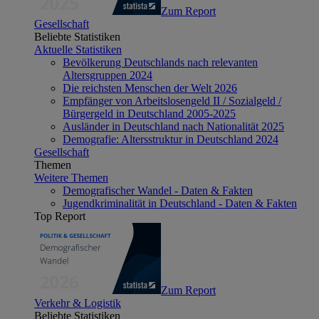
Zum Report
Gesellschaft
Beliebte Statistiken
Aktuelle Statistiken
Bevölkerung Deutschlands nach relevanten
Altersgruppen 2024
Die reichsten Menschen der Welt 2026
Empfänger von Arbeitslosengeld II / Sozialgeld /
Bürgergeld in Deutschland 2005-2025
Ausländer in Deutschland nach Nationalität 2025
Demografie: Altersstruktur in Deutschland 2024
Gesellschaft
Themen
Weitere Themen
Demografischer Wandel - Daten & Fakten
Jugendkriminalität in Deutschland - Daten & Fakten
Top Report
Zum Report
Verkehr & Logistik
Beliebte Statistiken