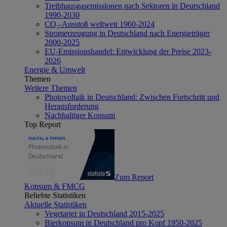
Treibhausgasemissionen nach Sektoren in Deutschland
1990-2030
CO₂-Ausstoß weltweit 1960-2024
Stromerzeugung in Deutschland nach Energieträger
2000-2025
EU-Emissionshandel: Entwicklung der Preise 2023-
2026
Energie & Umwelt
Themen
Weitere Themen
Photovoltaik in Deutschland: Zwischen Fortschritt und
Herausforderung
Nachhaltiger Konsum
Top Report
Zum Report
Konsum & FMCG
Beliebte Statistiken
Aktuelle Statistiken
Vegetarier in Deutschland 2015-2025
Bierkonsum in Deutschland pro Kopf 1950-2025