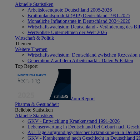
Aktuelle Statistiken
Arbeitslosenquote Deutschland 2005-2026
Bruttoinlandsprodukt (BIP) Deutschland 1991-2025
Monatliche Inflationsrate in Deutschland 2024-2026
Wirtschaftswachstum Deutschland - Veränderung des B
Wertvollste Unternehmen der Welt 2026
Wirtschaft & Politik
Themen
Weitere Themen
Wirtschaftswachstum: Deutschland zwischen Rezession 
Generation Z auf dem Arbeitsmarkt - Daten & Fakten
Top Report
Zum Report
Pharma & Gesundheit
Beliebte Statistiken
Aktuelle Statistiken
GKV - Entwicklung Krankenstand 1991-2026
Lebenserwartung in Deutschland bei Geburt nach Gesch
AU-Tage aufgrund psychischer Erkrankungen in Deutsc
GKV - Krankenstand nach Geschlecht in Deutschland 