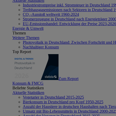
Aktuelle Statistiken
Industriestrompreise inkl. Stromsteuer in Deutschland 1
Treibhausgasemissionen nach Sektoren in Deutschland 
CO₂-Ausstoß weltweit 1960-2024
Stromerzeugung in Deutschland nach Energieträger 200
EU-Emissionshandel: Entwicklung der Preise 2023-202
Energie & Umwelt
Themen
Weitere Themen
Photovoltaik in Deutschland: Zwischen Fortschritt und 
Nachhaltiger Konsum
Top Report
Zum Report
Konsum & FMCG
Beliebte Statistiken
Aktuelle Statistiken
Vegetarier in Deutschland 2015-2025
Bierkonsum in Deutschland pro Kopf 1950-2025
Anzahl der Haustiere in deutschen Haushalten nach Tier
Umsatz mit Bio-Lebensmitteln in Deutschland 2000-202
Anzahl der Veganer in Deutschland 2015-2025