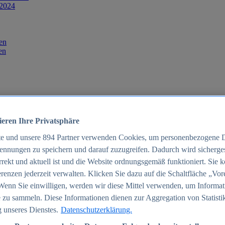
 2024
en
en
ieren Ihre Privatsphäre
te und unsere
894
Partner verwenden Cookies, um personenbezogene 
ennungen zu speichern und darauf zuzugreifen. Dadurch wird sichergest
orrekt und aktuell ist und die Website ordnungsgemäß funktioniert. Sie 
025
renzen jederzeit verwalten. Klicken Sie dazu auf die Schaltfläche „Vor
schland 2025
Wenn Sie einwilligen, werden wir diese Mittel verwenden, um Informat
 zu sammeln. Diese Informationen dienen zur Aggregation von Statisti
 unseres Dienstes.
Datenschutzerklärung.