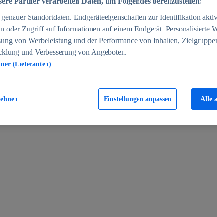
ere Partner verarbeiten Daten, um Folgendes bereitzustellen:
enauer Standortdaten. Endgeräteeigenschaften zur Identifikation aktiv
n oder Zugriff auf Informationen auf einem Endgerät. Personalisierte
sung von Werbeleistung und der Performance von Inhalten, Zielgruppe
cklung und Verbesserung von Angeboten.
tner (Lieferanten)
en 2024
lehnen
Einstellungen anpassen
Alle 
rgeld in Deutschland 2005-2025