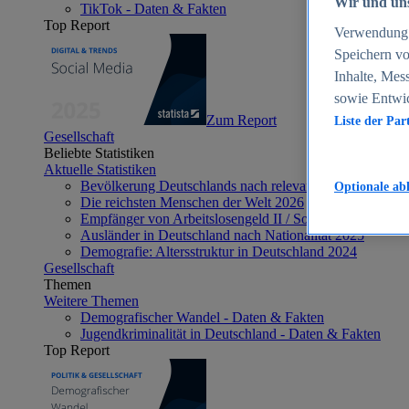
Wir und uns
TikTok - Daten & Fakten
Top Report
Verwendung g
Speichern vo
Inhalte, Mes
sowie Entwi
Zum Report
Liste der Par
Gesellschaft
Beliebte Statistiken
Aktuelle Statistiken
Bevölkerung Deutschlands nach relevanten Altersgrupp
Optionale ab
Die reichsten Menschen der Welt 2026
Empfänger von Arbeitslosengeld II / Sozialgeld / Bürge
Ausländer in Deutschland nach Nationalität 2025
Demografie: Altersstruktur in Deutschland 2024
Gesellschaft
Themen
Weitere Themen
Demografischer Wandel - Daten & Fakten
Jugendkriminalität in Deutschland - Daten & Fakten
Top Report