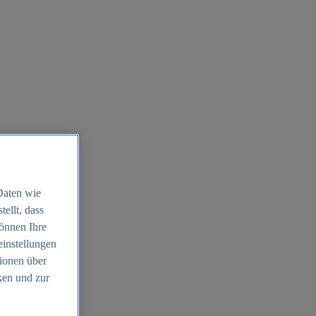
Daten wie
ellt, dass
können Ihre
einstellungen
ionen über
ken und zur