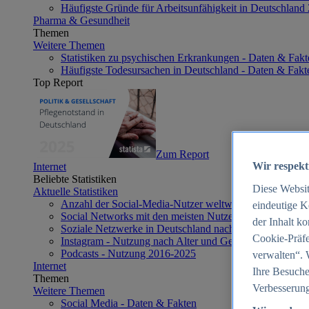
Häufigste Gründe für Arbeitsunfähigkeit in Deutschland
Pharma & Gesundheit
Themen
Weitere Themen
Statistiken zu psychischen Erkrankungen - Daten & Fakt
Häufigste Todesursachen in Deutschland - Daten & Fakt
Top Report
Zum Report
Wir respekt
Internet
Beliebte Statistiken
Diese Websi
Aktuelle Statistiken
Anzahl der Social-Media-Nutzer weltweit 2012-2025
eindeutige K
Social Networks mit den meisten Nutzern weltweit 2025
der Inhalt k
Soziale Netzwerke in Deutschland nach Generationen 2
Cookie-Präfe
Instagram - Nutzung nach Alter und Geschlecht in Deut
Podcasts - Nutzung 2016-2025
verwalten“. 
Internet
Ihre Besuche
Themen
Verbesserung
Weitere Themen
Social Media - Daten & Fakten