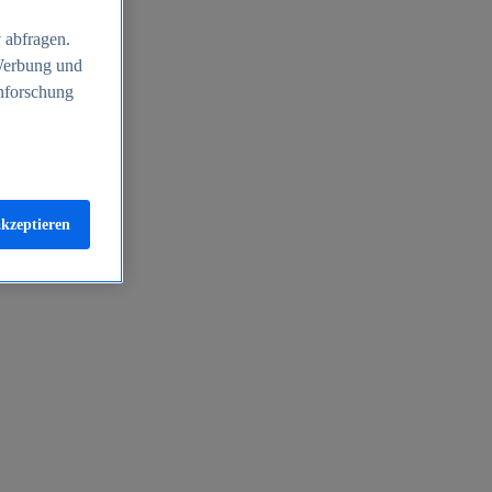
 abfragen.
 Werbung und
nforschung
akzeptieren