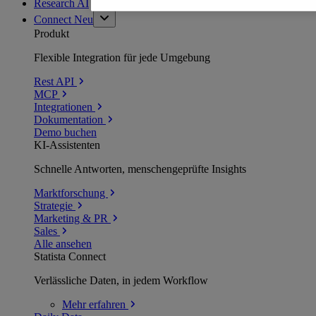
Research AI
Connect
Neu
Produkt
Flexible Integration für jede Umgebung
Rest API
MCP
Integrationen
Dokumentation
Demo buchen
KI-Assistenten
Schnelle Antworten, menschengeprüfte Insights
Marktforschung
Strategie
Marketing & PR
Sales
Alle ansehen
Statista Connect
Verlässliche Daten, in jedem Workflow
Mehr
erfahren