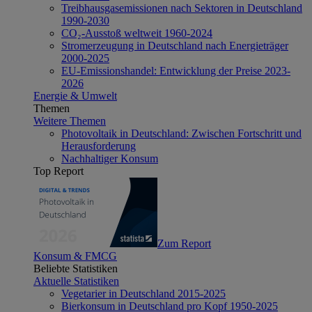
Treibhausgasemissionen nach Sektoren in Deutschland
1990-2030
CO₂-Ausstoß weltweit 1960-2024
Stromerzeugung in Deutschland nach Energieträger
2000-2025
EU-Emissionshandel: Entwicklung der Preise 2023-
2026
Energie & Umwelt
Themen
Weitere Themen
Photovoltaik in Deutschland: Zwischen Fortschritt und
Herausforderung
Nachhaltiger Konsum
Top Report
Zum Report
Konsum & FMCG
Beliebte Statistiken
Aktuelle Statistiken
Vegetarier in Deutschland 2015-2025
Bierkonsum in Deutschland pro Kopf 1950-2025