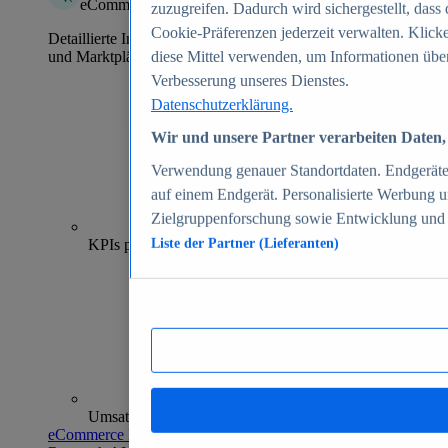
eCommerce Insights
zuzugreifen. Dadurch wird sichergestellt, dass 
Cookie-Präferenzen jederzeit verwalten. Klick
Detaillierte Informationen zu mehr als 39.000 Online-Shops
und Marktplätzen
diese Mittel verwenden, um Informationen über
Verbesserung unseres Dienstes.
Datenschutzerklärung.
Wir und unsere Partner verarbeiten Daten, 
Verwendung genauer Standortdaten. Endgeräteei
auf einem Endgerät. Personalisierte Werbung 
Zielgruppenforschung sowie Entwicklung und
70+
KPIs pro Shop
Liste der Partner (Lieferanten)
Umsatzanalysen und -prognosen
eCommerce Insights entdecken