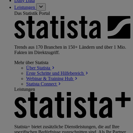
Daily Data
Leistungen
Das Statistik Portal
Trends aus 170 Branchen in 150+ Ländern und über 1 Mio.
Fakten im Direktzugriff.
Mehr über Statista
Über
Statista
Erste Schritte und
Hilfebereich
Webinar & Training
Hub
Statista
Connect
Leistungen
Statista+ bietet zusätzliche Dienstleistungen, die auf Ihre
spezifischen Bedürfnisse zugeschnitten sind. Als Ihr Partner