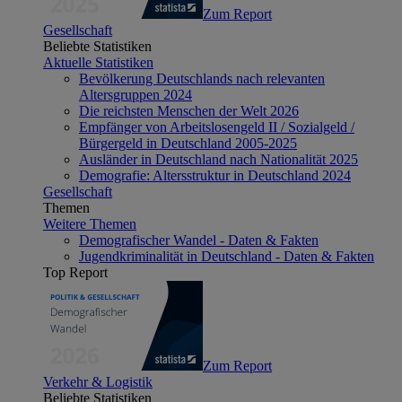
Zum Report
Gesellschaft
Beliebte Statistiken
Aktuelle Statistiken
Bevölkerung Deutschlands nach relevanten
Altersgruppen 2024
Die reichsten Menschen der Welt 2026
Empfänger von Arbeitslosengeld II / Sozialgeld /
Bürgergeld in Deutschland 2005-2025
Ausländer in Deutschland nach Nationalität 2025
Demografie: Altersstruktur in Deutschland 2024
Gesellschaft
Themen
Weitere Themen
Demografischer Wandel - Daten & Fakten
Jugendkriminalität in Deutschland - Daten & Fakten
Top Report
Zum Report
Verkehr & Logistik
Beliebte Statistiken