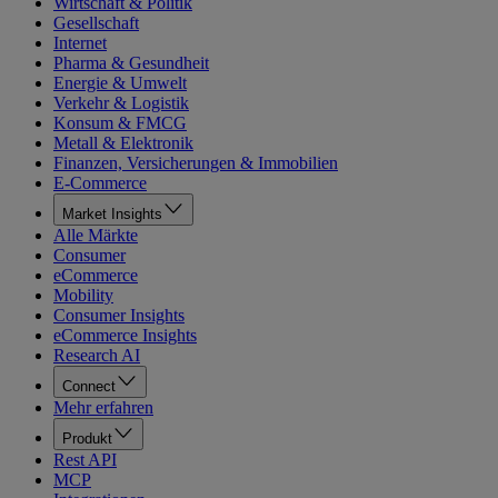
Wirtschaft & Politik
Gesellschaft
Internet
Pharma & Gesundheit
Energie & Umwelt
Verkehr & Logistik
Konsum & FMCG
Metall & Elektronik
Finanzen, Versicherungen & Immobilien
E-Commerce
Market Insights
Alle Märkte
Consumer
eCommerce
Mobility
Consumer Insights
eCommerce Insights
Research AI
Connect
Mehr erfahren
Produkt
Rest API
MCP