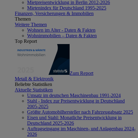
Mietpreisentwicklung in Berlin 2012-2026
Mietenindex für Deutschland 1995-2025
Finanzen, Versicherungen & Immobilien
Themen
Weitere Themen
Wohnen im Alter - Daten & Fakten
Wohnimmobilien – Daten & Fakten
Top Report
Zum Report
Metall & Elektronik
Beliebte Statistiken
Aktuelle Statistiken
Umsatz im deutschen Maschinenbau 1991-2024
Stahl - Index zur Preisentwicklung in Deutschland
2005-2025
Größte Automobilhersteller nach Fahrzeugabsatz 2025
Eisen und Stahl: Monatliche Preisentwicklung in
Deutschland 2025-2026
Auftragseingang im Maschinen- und Anlagenbau 2024-
2026