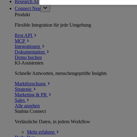
Research AI
Connect
Neu
Produkt
Flexible Integration für jede Umgebung
Rest API
MCP
Integrationen
Dokumentation
Demo buchen
KI-Assistenten
Schnelle Antworten, menschengeprüfte Insights
Marktforschung
Strategie
Marketing & PR
Sales
Alle ansehen
Statista Connect
Verlässliche Daten, in jedem Workflow
Mehr
erfahren