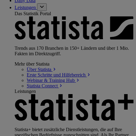
Daily Data
Leistungen
Das Statistik Portal
Trends aus 170 Branchen in 150+ Ländern und über 1 Mio.
Fakten im Direktzugriff.
Mehr über Statista
Über
Statista
Erste Schritte und
Hilfebereich
Webinar & Training
Hub
Statista
Connect
Leistungen
Statista+ bietet zusätzliche Dienstleistungen, die auf Ihre
spezifischen Bedürfnisse zugeschnitten sind. Als Ihr Partner