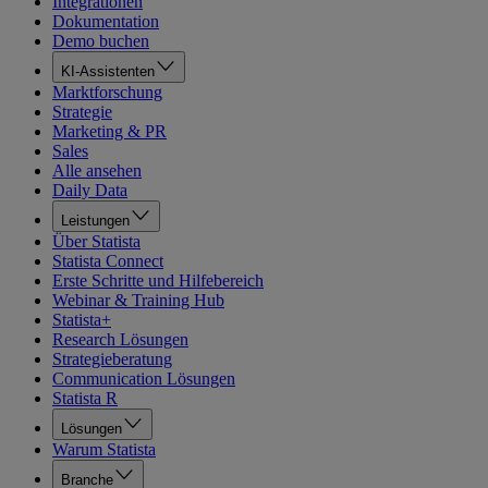
Integrationen
Dokumentation
Demo buchen
KI-Assistenten
Marktforschung
Strategie
Marketing & PR
Sales
Alle ansehen
Daily Data
Leistungen
Über Statista
Statista Connect
Erste Schritte und Hilfebereich
Webinar & Training Hub
Statista+
Research Lösungen
Strategieberatung
Communication Lösungen
Statista R
Lösungen
Warum Statista
Branche