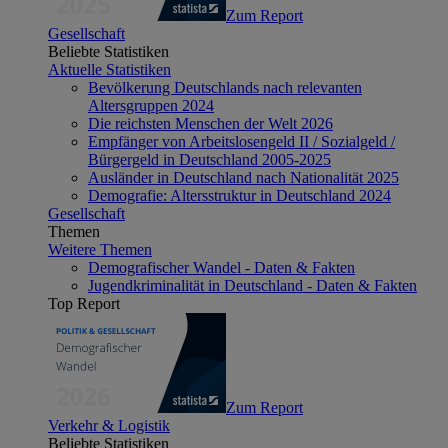
Zum Report
Gesellschaft
Beliebte Statistiken
Aktuelle Statistiken
Bevölkerung Deutschlands nach relevanten
Altersgruppen 2024
Die reichsten Menschen der Welt 2026
Empfänger von Arbeitslosengeld II / Sozialgeld /
Bürgergeld in Deutschland 2005-2025
Ausländer in Deutschland nach Nationalität 2025
Demografie: Altersstruktur in Deutschland 2024
Gesellschaft
Themen
Weitere Themen
Demografischer Wandel - Daten & Fakten
Jugendkriminalität in Deutschland - Daten & Fakten
Top Report
Zum Report
Verkehr & Logistik
Beliebte Statistiken