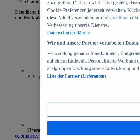
eCommerce Insights
zuzugreifen. Dadurch wird sichergestellt, dass 
Cookie-Präferenzen jederzeit verwalten. Klick
Detaillierte Informationen zu mehr als 39.000 Online-Shops
und Marktplätzen
diese Mittel verwenden, um Informationen über
Verbesserung unseres Dienstes.
Datenschutzerklärung.
Wir und unsere Partner verarbeiten Daten, 
Verwendung genauer Standortdaten. Endgeräteei
auf einem Endgerät. Personalisierte Werbung 
Zielgruppenforschung sowie Entwicklung und
70+
KPIs pro Shop
Liste der Partner (Lieferanten)
Umsatzanalysen und -prognosen
eCommerce Insights entdecken