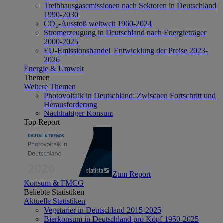
Treibhausgasemissionen nach Sektoren in Deutschland
1990-2030
CO₂-Ausstoß weltweit 1960-2024
Stromerzeugung in Deutschland nach Energieträger
2000-2025
EU-Emissionshandel: Entwicklung der Preise 2023-
2026
Energie & Umwelt
Themen
Weitere Themen
Photovoltaik in Deutschland: Zwischen Fortschritt und
Herausforderung
Nachhaltiger Konsum
Top Report
Zum Report
Konsum & FMCG
Beliebte Statistiken
Aktuelle Statistiken
Vegetarier in Deutschland 2015-2025
Bierkonsum in Deutschland pro Kopf 1950-2025