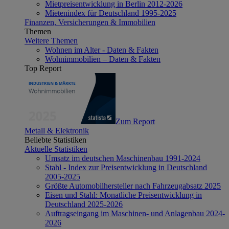
Mietpreisentwicklung in Berlin 2012-2026
Mietenindex für Deutschland 1995-2025
Finanzen, Versicherungen & Immobilien
Themen
Weitere Themen
Wohnen im Alter - Daten & Fakten
Wohnimmobilien – Daten & Fakten
Top Report
Zum Report
Metall & Elektronik
Beliebte Statistiken
Aktuelle Statistiken
Umsatz im deutschen Maschinenbau 1991-2024
Stahl - Index zur Preisentwicklung in Deutschland
2005-2025
Größte Automobilhersteller nach Fahrzeugabsatz 2025
Eisen und Stahl: Monatliche Preisentwicklung in
Deutschland 2025-2026
Auftragseingang im Maschinen- und Anlagenbau 2024-
2026