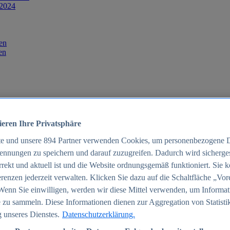
 2024
en
en
ieren Ihre Privatsphäre
te und unsere
894
Partner verwenden Cookies, um personenbezogene 
ennungen zu speichern und darauf zuzugreifen. Dadurch wird sichergest
orrekt und aktuell ist und die Website ordnungsgemäß funktioniert. Sie 
025
renzen jederzeit verwalten. Klicken Sie dazu auf die Schaltfläche „Vor
schland 2025
Wenn Sie einwilligen, werden wir diese Mittel verwenden, um Informat
 zu sammeln. Diese Informationen dienen zur Aggregation von Statisti
 unseres Dienstes.
Datenschutzerklärung.