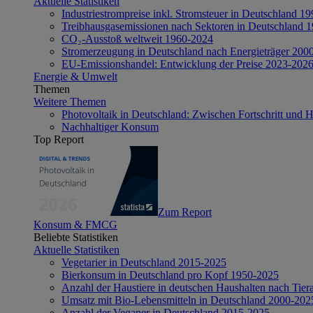
Aktuelle Statistiken
Industriestrompreise inkl. Stromsteuer in Deutschland 1
Treibhausgasemissionen nach Sektoren in Deutschland 
CO₂-Ausstoß weltweit 1960-2024
Stromerzeugung in Deutschland nach Energieträger 200
EU-Emissionshandel: Entwicklung der Preise 2023-202
Energie & Umwelt
Themen
Weitere Themen
Photovoltaik in Deutschland: Zwischen Fortschritt und 
Nachhaltiger Konsum
Top Report
Zum Report
Konsum & FMCG
Beliebte Statistiken
Aktuelle Statistiken
Vegetarier in Deutschland 2015-2025
Bierkonsum in Deutschland pro Kopf 1950-2025
Anzahl der Haustiere in deutschen Haushalten nach Tier
Umsatz mit Bio-Lebensmitteln in Deutschland 2000-202
Anzahl der Veganer in Deutschland 2015-2025