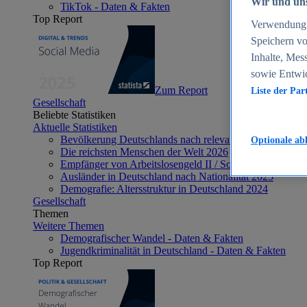
Wir und uns
TikTok - Daten & Fakten
Top Report
Verwendung g
Speichern vo
Inhalte, Mes
sowie Entwi
Zum Report
Liste der Par
Gesellschaft
Beliebte Statistiken
Aktuelle Statistiken
Bevölkerung Deutschlands nach relevanten Altersgrupp
Optionale ab
Die reichsten Menschen der Welt 2026
Empfänger von Arbeitslosengeld II / Sozialgeld / Bürge
Ausländer in Deutschland nach Nationalität 2025
Demografie: Altersstruktur in Deutschland 2024
Gesellschaft
Themen
Weitere Themen
Demografischer Wandel - Daten & Fakten
Jugendkriminalität in Deutschland - Daten & Fakten
Top Report