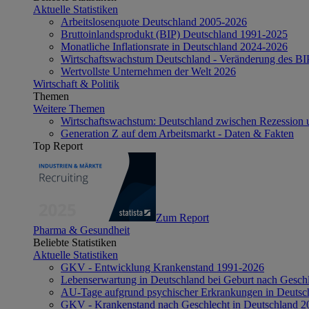
Aktuelle Statistiken
Arbeitslosenquote Deutschland 2005-2026
Bruttoinlandsprodukt (BIP) Deutschland 1991-2025
Monatliche Inflationsrate in Deutschland 2024-2026
Wirtschaftswachstum Deutschland - Veränderung des B
Wertvollste Unternehmen der Welt 2026
Wirtschaft & Politik
Themen
Weitere Themen
Wirtschaftswachstum: Deutschland zwischen Rezession 
Generation Z auf dem Arbeitsmarkt - Daten & Fakten
Top Report
Zum Report
Pharma & Gesundheit
Beliebte Statistiken
Aktuelle Statistiken
GKV - Entwicklung Krankenstand 1991-2026
Lebenserwartung in Deutschland bei Geburt nach Gesch
AU-Tage aufgrund psychischer Erkrankungen in Deutsc
GKV - Krankenstand nach Geschlecht in Deutschland 