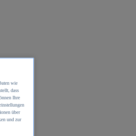
Daten wie
ellt, dass
können Ihre
einstellungen
ionen über
ken und zur