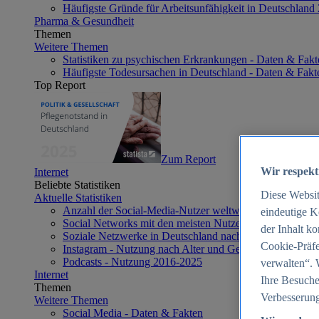
Häufigste Gründe für Arbeitsunfähigkeit in Deutschland
Pharma & Gesundheit
Themen
Weitere Themen
Statistiken zu psychischen Erkrankungen - Daten & Fakt
Häufigste Todesursachen in Deutschland - Daten & Fakt
Top Report
Zum Report
Wir respekt
Internet
Beliebte Statistiken
Diese Websi
Aktuelle Statistiken
Anzahl der Social-Media-Nutzer weltweit 2012-2025
eindeutige K
Social Networks mit den meisten Nutzern weltweit 2025
der Inhalt k
Soziale Netzwerke in Deutschland nach Generationen 2
Cookie-Präfe
Instagram - Nutzung nach Alter und Geschlecht in Deut
Podcasts - Nutzung 2016-2025
verwalten“. 
Internet
Ihre Besuche
Themen
Verbesserung
Weitere Themen
Social Media - Daten & Fakten