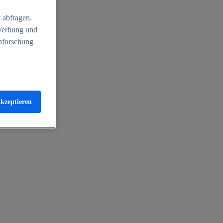
 abfragen.
 Werbung und
nforschung
akzeptieren