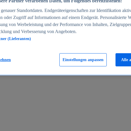
ere Partner verarbeiten Daten, um Folgendes bereitzustellen:
enauer Standortdaten. Endgeräteeigenschaften zur Identifikation aktiv
n oder Zugriff auf Informationen auf einem Endgerät. Personalisierte
sung von Werbeleistung und der Performance von Inhalten, Zielgruppe
cklung und Verbesserung von Angeboten.
tner (Lieferanten)
en 2024
lehnen
Einstellungen anpassen
Alle 
rgeld in Deutschland 2005-2025