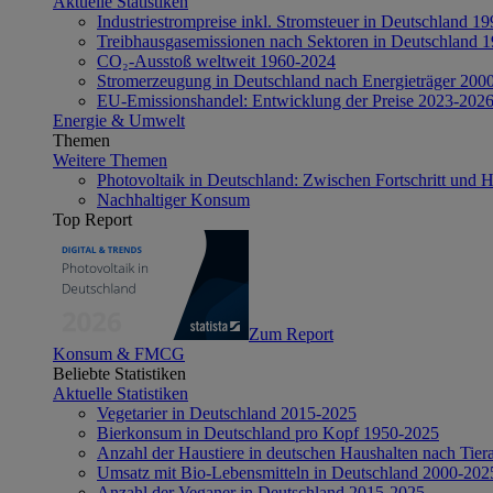
Aktuelle Statistiken
Industriestrompreise inkl. Stromsteuer in Deutschland 1
Treibhausgasemissionen nach Sektoren in Deutschland 
CO₂-Ausstoß weltweit 1960-2024
Stromerzeugung in Deutschland nach Energieträger 200
EU-Emissionshandel: Entwicklung der Preise 2023-202
Energie & Umwelt
Themen
Weitere Themen
Photovoltaik in Deutschland: Zwischen Fortschritt und 
Nachhaltiger Konsum
Top Report
Zum Report
Konsum & FMCG
Beliebte Statistiken
Aktuelle Statistiken
Vegetarier in Deutschland 2015-2025
Bierkonsum in Deutschland pro Kopf 1950-2025
Anzahl der Haustiere in deutschen Haushalten nach Tier
Umsatz mit Bio-Lebensmitteln in Deutschland 2000-202
Anzahl der Veganer in Deutschland 2015-2025