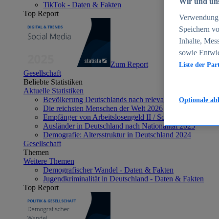
Wir und uns
TikTok - Daten & Fakten
Top Report
Verwendung g
Speichern vo
Inhalte, Mes
sowie Entwi
Zum Report
Liste der Par
Gesellschaft
Beliebte Statistiken
Aktuelle Statistiken
Bevölkerung Deutschlands nach relevanten Altersgrupp
Optionale ab
Die reichsten Menschen der Welt 2026
Empfänger von Arbeitslosengeld II / Sozialgeld / Bürge
Ausländer in Deutschland nach Nationalität 2025
Demografie: Altersstruktur in Deutschland 2024
Gesellschaft
Themen
Weitere Themen
Demografischer Wandel - Daten & Fakten
Jugendkriminalität in Deutschland - Daten & Fakten
Top Report