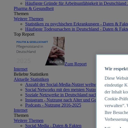
Häufigste Gründe für Arbeitsunfähigkeit in Deutschland
Pharma & Gesundheit
Themen
Weitere Themen
Statistiken zu psychischen Erkrankungen - Daten & Fakt
Häufigste Todesursachen in Deutschland - Daten & Fakt
Top Report
Zum Report
Wir respekt
Internet
Beliebte Statistiken
Diese Websi
Aktuelle Statistiken
Anzahl der Social-Media-Nutzer weltweit 2012-2025
eindeutige K
Social Networks mit den meisten Nutzern weltweit 2025
der Inhalt k
Soziale Netzwerke in Deutschland nach Generationen 2
Cookie-Präfe
Instagram - Nutzung nach Alter und Geschlecht in Deut
Podcasts - Nutzung 2016-2025
verwalten“. 
Internet
Ihre Besuche
Themen
Verbesserung
Weitere Themen
Social Media - Daten & Fakten