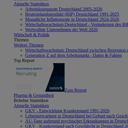
Aktuelle Statistiken
Arbeitslosenquote Deutschland 2005-2026
Bruttoinlandsprodukt (BIP) Deutschland 1991-2025
Monatliche Inflationsrate in Deutschland 2024-2026
Wirtschaftswachstum Deutschland - Veränderung des B
Wertvollste Unternehmen der Welt 2026
Wirtschaft & Politik
Themen
Weitere Themen
Wirtschaftswachstum: Deutschland zwischen Rezession 
Generation Z auf dem Arbeitsmarkt - Daten & Fakten
Top Report
Zum Report
Pharma & Gesundheit
Beliebte Statistiken
Aktuelle Statistiken
GKV - Entwicklung Krankenstand 1991-2026
Lebenserwartung in Deutschland bei Geburt nach Gesch
AU-Tage aufgrund psychischer Erkrankungen in Deutsc
GKV - Krankenstand nach Geschlecht in Deutschland 