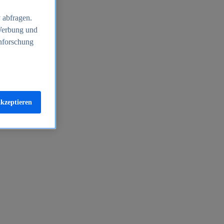
 abfragen.
 Werbung und
nforschung
akzeptieren