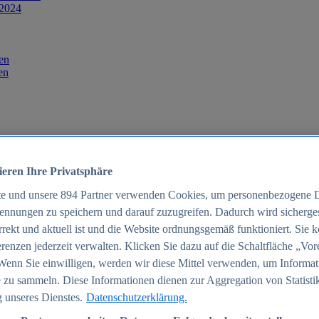
 2024
en
en
ieren Ihre Privatsphäre
te und unsere
894
Partner verwenden Cookies, um personenbezogene 
ennungen zu speichern und darauf zuzugreifen. Dadurch wird sichergest
orrekt und aktuell ist und die Website ordnungsgemäß funktioniert. Sie 
025
renzen jederzeit verwalten. Klicken Sie dazu auf die Schaltfläche „Vor
schland 2025
Wenn Sie einwilligen, werden wir diese Mittel verwenden, um Informat
 zu sammeln. Diese Informationen dienen zur Aggregation von Statisti
 unseres Dienstes.
Datenschutzerklärung.