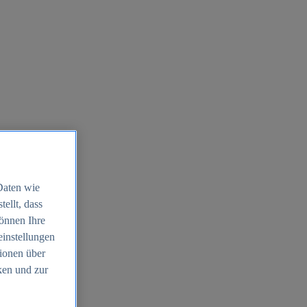
Daten wie
ellt, dass
können Ihre
einstellungen
ionen über
ken und zur