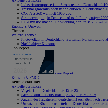
Aktuelle Statistiken
Industriestrompreise inkl. Stromsteuer in Deutschland 1
Treibhausgasemissionen nach Sektoren in Deutschland 
CO₂-Ausstoß weltweit 1960-2024
Stromerzeugung in Deutschland nach Energieträger 200
EU-Emissionshandel: Entwicklung der Preise 2023-202
Energie & Umwelt
Themen
Weitere Themen
Photovoltaik in Deutschland: Zwischen Fortschritt und 
Nachhaltiger Konsum
Top Report
Zum Report
Konsum & FMCG
Beliebte Statistiken
Aktuelle Statistiken
Vegetarier in Deutschland 2015-2025
Bierkonsum in Deutschland pro Kopf 1950-2025
Anzahl der Haustiere in deutschen Haushalten nach Tier
Umsatz mit Bio-Lebensmitteln in Deutschland 2000-202
Anzahl der Veganer in Deutschland 2015-2025