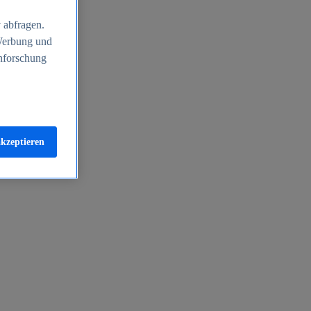
 abfragen.
 Werbung und
nforschung
akzeptieren