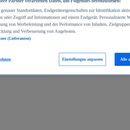
ere Partner verarbeiten Daten, um Folgendes bereitzustellen:
enauer Standortdaten. Endgeräteeigenschaften zur Identifikation aktiv
n oder Zugriff auf Informationen auf einem Endgerät. Personalisierte
sung von Werbeleistung und der Performance von Inhalten, Zielgruppe
cklung und Verbesserung von Angeboten.
tner (Lieferanten)
en 2024
lehnen
Einstellungen anpassen
Alle 
rgeld in Deutschland 2005-2025