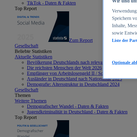
Wir und uns
TikTok - Daten & Fakten
Top Report
Verwendung g
Speichern vo
Inhalte, Mes
sowie Entwi
Zum Report
Liste der Par
Gesellschaft
Beliebte Statistiken
Aktuelle Statistiken
Bevölkerung Deutschlands nach relevanten Altersgrupp
Optionale ab
Die reichsten Menschen der Welt 2026
Empfänger von Arbeitslosengeld II / Sozialgeld / Bürge
Ausländer in Deutschland nach Nationalität 2025
Demografie: Altersstruktur in Deutschland 2024
Gesellschaft
Themen
Weitere Themen
Demografischer Wandel - Daten & Fakten
Jugendkriminalität in Deutschland - Daten & Fakten
Top Report