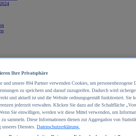
 2024
en
en
ieren Ihre Privatsphäre
te und unsere
894
Partner verwenden Cookies, um personenbezogene 
ennungen zu speichern und darauf zuzugreifen. Dadurch wird sichergest
orrekt und aktuell ist und die Website ordnungsgemäß funktioniert. Sie 
025
renzen jederzeit verwalten. Klicken Sie dazu auf die Schaltfläche „Vor
schland 2025
Wenn Sie einwilligen, werden wir diese Mittel verwenden, um Informat
 zu sammeln. Diese Informationen dienen zur Aggregation von Statisti
 unseres Dienstes.
Datenschutzerklärung.