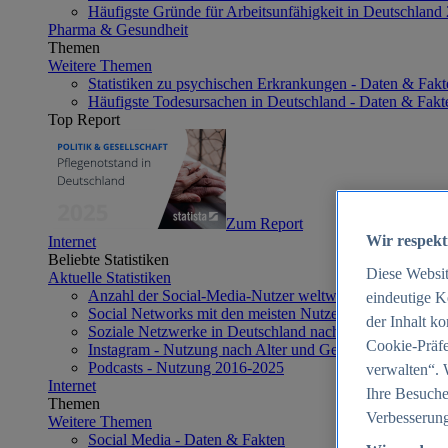
Häufigste Gründe für Arbeitsunfähigkeit in Deutschland
Pharma & Gesundheit
Themen
Weitere Themen
Statistiken zu psychischen Erkrankungen - Daten & Fakt
Häufigste Todesursachen in Deutschland - Daten & Fakt
Top Report
Zum Report
Wir respekt
Internet
Beliebte Statistiken
Diese Websi
Aktuelle Statistiken
Anzahl der Social-Media-Nutzer weltweit 2012-2025
eindeutige K
Social Networks mit den meisten Nutzern weltweit 2025
der Inhalt k
Soziale Netzwerke in Deutschland nach Generationen 2
Cookie-Präfe
Instagram - Nutzung nach Alter und Geschlecht in Deut
Podcasts - Nutzung 2016-2025
verwalten“. 
Internet
Ihre Besuche
Themen
Verbesserung
Weitere Themen
Social Media - Daten & Fakten