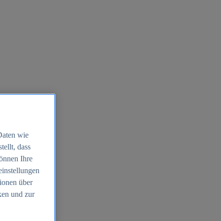
Daten wie
ellt, dass
können Ihre
einstellungen
ionen über
ken und zur