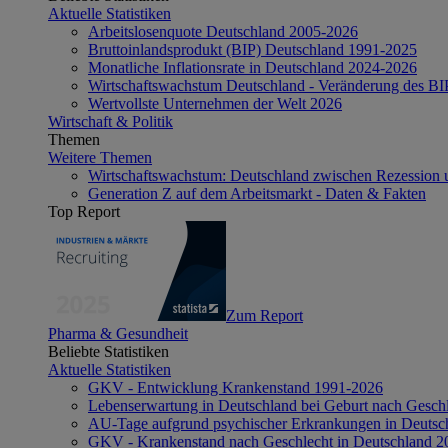
Aktuelle Statistiken
Arbeitslosenquote Deutschland 2005-2026
Bruttoinlandsprodukt (BIP) Deutschland 1991-2025
Monatliche Inflationsrate in Deutschland 2024-2026
Wirtschaftswachstum Deutschland - Veränderung des B
Wertvollste Unternehmen der Welt 2026
Wirtschaft & Politik
Themen
Weitere Themen
Wirtschaftswachstum: Deutschland zwischen Rezession 
Generation Z auf dem Arbeitsmarkt - Daten & Fakten
Top Report
Zum Report
Pharma & Gesundheit
Beliebte Statistiken
Aktuelle Statistiken
GKV - Entwicklung Krankenstand 1991-2026
Lebenserwartung in Deutschland bei Geburt nach Gesch
AU-Tage aufgrund psychischer Erkrankungen in Deutsc
GKV - Krankenstand nach Geschlecht in Deutschland 