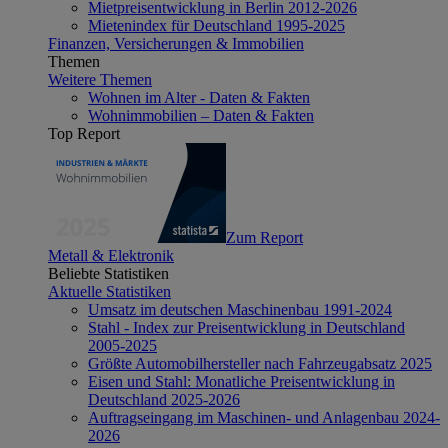
Mietpreisentwicklung in Berlin 2012-2026
Mietenindex für Deutschland 1995-2025
Finanzen, Versicherungen & Immobilien
Themen
Weitere Themen
Wohnen im Alter - Daten & Fakten
Wohnimmobilien – Daten & Fakten
Top Report
Zum Report
Metall & Elektronik
Beliebte Statistiken
Aktuelle Statistiken
Umsatz im deutschen Maschinenbau 1991-2024
Stahl - Index zur Preisentwicklung in Deutschland
2005-2025
Größte Automobilhersteller nach Fahrzeugabsatz 2025
Eisen und Stahl: Monatliche Preisentwicklung in
Deutschland 2025-2026
Auftragseingang im Maschinen- und Anlagenbau 2024-
2026