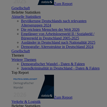
Zum Report
Gesellschaft
Beliebte Statistiken
Aktuelle Statistiken
Bevölkerung Deutschlands nach relevanten
Altersgruppen 2024
Die reichsten Menschen der Welt 2026
Empfänger von Arbeitslosengeld II / Sozialgeld /
Bürgergeld in Deutschland 2005-2025
Ausländer in Deutschland nach Nationalität 2025
Demografie: Altersstruktur in Deutschland 2024
Gesellschaft
Themen
Weitere Themen
Demografischer Wandel - Daten & Fakten
Jugendkriminalität in Deutschland - Daten & Fakten
Top Report
Zum Report
Verkehr & Logistik
Beliebte Statistiken