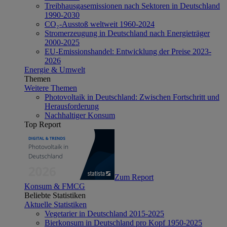
Treibhausgasemissionen nach Sektoren in Deutschland
1990-2030
CO₂-Ausstoß weltweit 1960-2024
Stromerzeugung in Deutschland nach Energieträger
2000-2025
EU-Emissionshandel: Entwicklung der Preise 2023-
2026
Energie & Umwelt
Themen
Weitere Themen
Photovoltaik in Deutschland: Zwischen Fortschritt und
Herausforderung
Nachhaltiger Konsum
Top Report
Zum Report
Konsum & FMCG
Beliebte Statistiken
Aktuelle Statistiken
Vegetarier in Deutschland 2015-2025
Bierkonsum in Deutschland pro Kopf 1950-2025