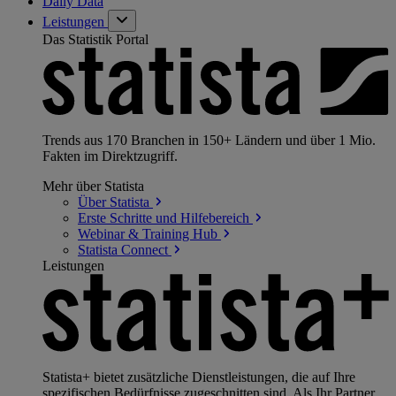
Daily Data
Leistungen
Das Statistik Portal
Trends aus 170 Branchen in 150+ Ländern und über 1 Mio.
Fakten im Direktzugriff.
Mehr über Statista
Über
Statista
Erste Schritte und
Hilfebereich
Webinar & Training
Hub
Statista
Connect
Leistungen
Statista+ bietet zusätzliche Dienstleistungen, die auf Ihre
spezifischen Bedürfnisse zugeschnitten sind. Als Ihr Partner