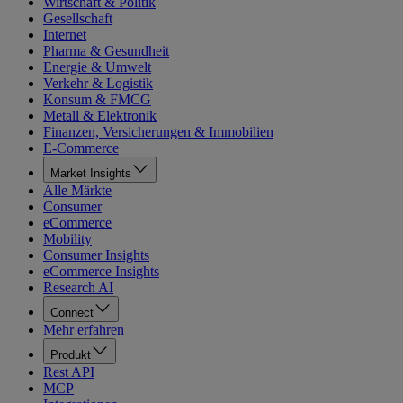
Wirtschaft & Politik
Gesellschaft
Internet
Pharma & Gesundheit
Energie & Umwelt
Verkehr & Logistik
Konsum & FMCG
Metall & Elektronik
Finanzen, Versicherungen & Immobilien
E-Commerce
Market Insights
Alle Märkte
Consumer
eCommerce
Mobility
Consumer Insights
eCommerce Insights
Research AI
Connect
Mehr erfahren
Produkt
Rest API
MCP