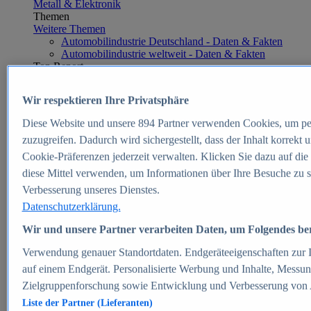
Metall & Elektronik
Themen
Weitere Themen
Automobilindustrie Deutschland - Daten & Fakten
Automobilindustrie weltweit - Daten & Fakten
Top Report
Wir respektieren Ihre Privatsphäre
Diese Website und unsere
894
Partner verwenden Cookies, um pe
Zum Report
zuzugreifen. Dadurch wird sichergestellt, dass der Inhalt korrekt
E-commerce
Cookie-Präferenzen jederzeit verwalten. Klicken Sie dazu auf die
Beliebte Statistiken
diese Mittel verwenden, um Informationen über Ihre Besuche zu s
Aktuelle Statistiken
E-Commerce - Entwicklung des Umsatzes in
Verbesserung unseres Dienstes.
Deutschland 1999-2025
Datenschutzerklärung.
Umsatz von Amazon in Deutschland und weltweit
2010-2025
Wir und unsere Partner verarbeiten Daten, um Folgendes bere
B2C-E-Commerce: Top-50 Online Shops in
Deutschland 2024
Verwendung genauer Standortdaten. Endgeräteeigenschaften zur Id
Marktanteile von Online-Zahlungsverfahren in
auf einem Endgerät. Personalisierte Werbung und Inhalte, Messu
Deutschland 2024
Zielgruppenforschung sowie Entwicklung und Verbesserung von
Umsatzstarke Warengruppen im Online-Handel in
Deutschland 2023-2025
Liste der Partner (Lieferanten)