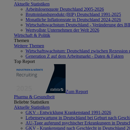
Aktuelle Statistiken
Arbeitslosenquote Deutschland 2005-2026
Bruttoinlandsprodukt (BIP) Deutschland 1991-2025
Monatliche Inflationsrate in Deutschland 2024-2026
Wirtschaftswachstum Deutschland - Veränderung des B
Wertvollste Unternehmen der Welt 2026
Wirtschaft & Politik
Themen
Weitere Themen
Wirtschaftswachstum: Deutschland zwischen Rezession 
Generation Z auf dem Arbeitsmarkt - Daten & Fakten
Top Report
Zum Report
Pharma & Gesundheit
Beliebte Statistiken
Aktuelle Statistiken
GKV - Entwicklung Krankenstand 1991-2026
Lebenserwartung in Deutschland bei Geburt nach Gesch
AU-Tage aufgrund psychischer Erkrankungen in Deutsc
GKV - Krankenstand nach Geschlecht in Deutschland 