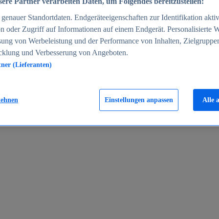
ere Partner verarbeiten Daten, um Folgendes bereitzustellen:
enauer Standortdaten. Endgeräteeigenschaften zur Identifikation aktiv
n oder Zugriff auf Informationen auf einem Endgerät. Personalisierte
sung von Werbeleistung und der Performance von Inhalten, Zielgruppe
cklung und Verbesserung von Angeboten.
tner (Lieferanten)
en 2024
lehnen
Einstellungen anpassen
Alle 
rgeld in Deutschland 2005-2025