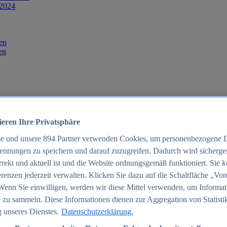
 2024
en
en
ieren Ihre Privatsphäre
te und unsere
894
Partner verwenden Cookies, um personenbezogene 
ennungen zu speichern und darauf zuzugreifen. Dadurch wird sichergest
orrekt und aktuell ist und die Website ordnungsgemäß funktioniert. Sie 
025
renzen jederzeit verwalten. Klicken Sie dazu auf die Schaltfläche „Vor
schland 2025
Wenn Sie einwilligen, werden wir diese Mittel verwenden, um Informat
 zu sammeln. Diese Informationen dienen zur Aggregation von Statisti
 unseres Dienstes.
Datenschutzerklärung.