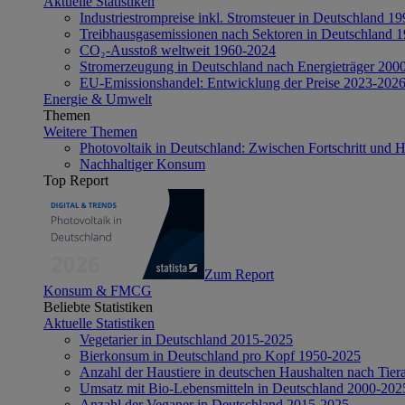
Aktuelle Statistiken
Industriestrompreise inkl. Stromsteuer in Deutschland 1
Treibhausgasemissionen nach Sektoren in Deutschland 
CO₂-Ausstoß weltweit 1960-2024
Stromerzeugung in Deutschland nach Energieträger 200
EU-Emissionshandel: Entwicklung der Preise 2023-202
Energie & Umwelt
Themen
Weitere Themen
Photovoltaik in Deutschland: Zwischen Fortschritt und 
Nachhaltiger Konsum
Top Report
Zum Report
Konsum & FMCG
Beliebte Statistiken
Aktuelle Statistiken
Vegetarier in Deutschland 2015-2025
Bierkonsum in Deutschland pro Kopf 1950-2025
Anzahl der Haustiere in deutschen Haushalten nach Tier
Umsatz mit Bio-Lebensmitteln in Deutschland 2000-202
Anzahl der Veganer in Deutschland 2015-2025