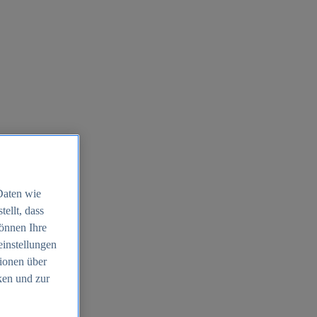
Daten wie
ellt, dass
können Ihre
einstellungen
ionen über
ken und zur