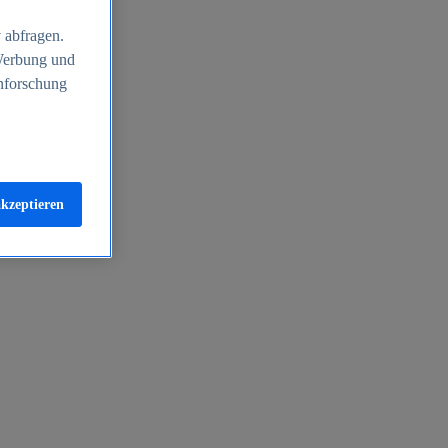
 abfragen.
 Werbung und
nforschung
akzeptieren