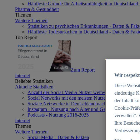
Häufigste Gründe für Arbeitsunfähigkeit in Deutschland
Pharma & Gesundheit
Themen
Weitere Themen
Statistiken zu psychischen Erkrankungen - Daten & Fakt
Häufigste Todesursachen in Deutschland - Daten & Fakt
Top Report
Zum Report
Wir respekt
Internet
Beliebte Statistiken
Diese Websi
Aktuelle Statistiken
Anzahl der Social-Media-Nutzer weltweit 2012-2025
eindeutige K
Social Networks mit den meisten Nutzern weltweit 2025
der Inhalt k
Soziale Netzwerke in Deutschland nach Generationen 2
Cookie-Präfe
Instagram - Nutzung nach Alter und Geschlecht in Deut
Podcasts - Nutzung 2016-2025
verwalten“. 
Internet
Ihre Besuche
Themen
Verbesserung
Weitere Themen
Social Media - Daten & Fakten