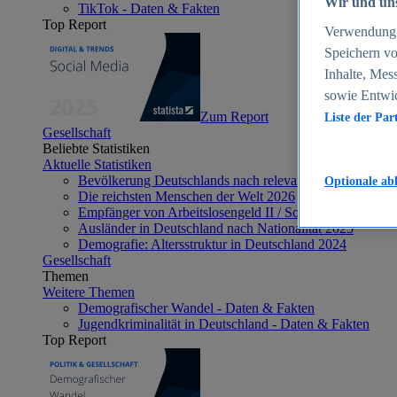
Wir und uns
TikTok - Daten & Fakten
Top Report
Verwendung g
Speichern vo
Inhalte, Mes
sowie Entwi
Zum Report
Liste der Par
Gesellschaft
Beliebte Statistiken
Aktuelle Statistiken
Bevölkerung Deutschlands nach relevanten Altersgrupp
Optionale ab
Die reichsten Menschen der Welt 2026
Empfänger von Arbeitslosengeld II / Sozialgeld / Bürge
Ausländer in Deutschland nach Nationalität 2025
Demografie: Altersstruktur in Deutschland 2024
Gesellschaft
Themen
Weitere Themen
Demografischer Wandel - Daten & Fakten
Jugendkriminalität in Deutschland - Daten & Fakten
Top Report