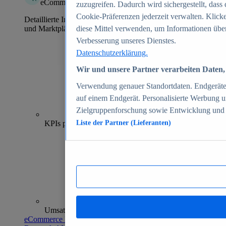
eCommerce Insights
zuzugreifen. Dadurch wird sichergestellt, dass 
Cookie-Präferenzen jederzeit verwalten. Klick
Detaillierte Informationen zu mehr als 39.000 Online-Shops
und Marktplätzen
diese Mittel verwenden, um Informationen über
Verbesserung unseres Dienstes.
Datenschutzerklärung.
Wir und unsere Partner verarbeiten Daten, 
Verwendung genauer Standortdaten. Endgeräteei
auf einem Endgerät. Personalisierte Werbung 
Zielgruppenforschung sowie Entwicklung und
70+
KPIs pro Shop
Liste der Partner (Lieferanten)
Umsatzanalysen und -prognosen
eCommerce Insights entdecken