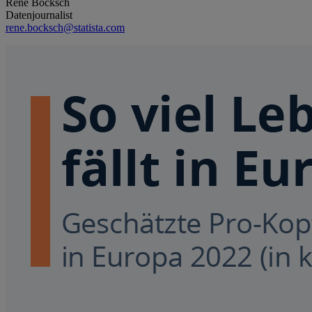
René Bocksch
Datenjournalist
rene.bocksch@statista.com