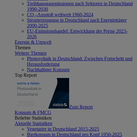
Treibhausgasemissionen nach Sektoren in Deutschland
1990-2030
CO₂-Ausstoß weltweit 1960-2024
Stromerzeugung in Deutschland nach Energieträger
2000-2025
EU-Emissionshandel: Entwicklung der Preise 2023-
2026
Energie & Umwelt
Themen
Weitere Themen
Photovoltaik in Deutschland: Zwischen Fortschritt und
Herausforderung
Nachhaltiger Konsum
Top Report
Zum Report
Konsum & FMCG
Beliebte Statistiken
Aktuelle Statistiken
Vegetarier in Deutschland 2015-2025
Bierkonsum in Deutschland pro Kopf 1950-2025