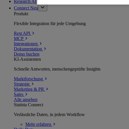
Research AI
Connect
Neu
Produkt
Flexible Integration für jede Umgebung
Rest API
MCP
Integrationen
Dokumentation
Demo buchen
KI-Assistenten
Schnelle Antworten, menschengeprüfte Insights
Marktforschung
Strategie
Marketing & PR
Sales
Alle ansehen
Statista Connect
Verlässliche Daten, in jedem Workflow
Mehr
erfahren