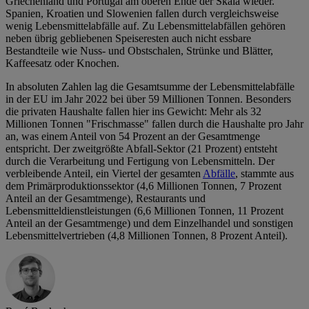
Griechenland und Portugal am oberen Ende der Skala wieder.
Spanien, Kroatien und Slowenien fallen durch vergleichsweise
wenig Lebensmittelabfälle auf. Zu Lebensmittelabfällen gehören
neben übrig gebliebenen Speiseresten auch nicht essbare
Bestandteile wie Nuss- und Obstschalen, Strünke und Blätter,
Kaffeesatz oder Knochen.
In absoluten Zahlen lag die Gesamtsumme der Lebensmittelabfälle
in der EU im Jahr 2022 bei über 59 Millionen Tonnen. Besonders
die privaten Haushalte fallen hier ins Gewicht: Mehr als 32
Millionen Tonnen "Frischmasse" fallen durch die Haushalte pro Jahr
an, was einem Anteil von 54 Prozent an der Gesamtmenge
entspricht. Der zweitgrößte Abfall-Sektor (21 Prozent) entsteht
durch die Verarbeitung und Fertigung von Lebensmitteln. Der
verbleibende Anteil, ein Viertel der gesamten
Abfälle
, stammte aus
dem Primärproduktionssektor (4,6 Millionen Tonnen, 7 Prozent
Anteil an der Gesamtmenge), Restaurants und
Lebensmitteldienstleistungen (6,6 Millionen Tonnen, 11 Prozent
Anteil an der Gesamtmenge) und dem Einzelhandel und sonstigen
Lebensmittelvertrieben (4,8 Millionen Tonnen, 8 Prozent Anteil).