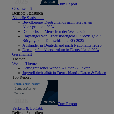
Zum Report
Gesellschaft
Beliebte Statistiken
Aktuelle Statistiken
Bevölkerung Deutschlands nach relevanten
Altersgruppen 2024
Die reichsten Menschen der Welt 2026
Empfänger von Arbeitslosengeld II / Sozialgeld /
Bürgergeld in Deutschland 2005-2025
Ausländer in Deutschland nach Nationalität 2025
Demografie: Altersstruktur in Deutschland 2024
Gesellschaft
Themen
Weitere Themen
Demografischer Wandel - Daten & Fakten
Jugendkriminalität in Deutschland - Daten & Fakten
Top Report
Zum Report
Verkehr & Logistik
Beliebte Statistiken