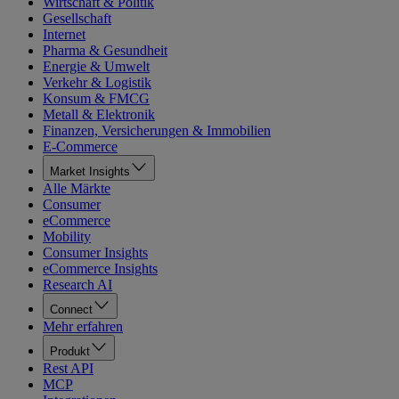
Wirtschaft & Politik
Gesellschaft
Internet
Pharma & Gesundheit
Energie & Umwelt
Verkehr & Logistik
Konsum & FMCG
Metall & Elektronik
Finanzen, Versicherungen & Immobilien
E-Commerce
Market Insights
Alle Märkte
Consumer
eCommerce
Mobility
Consumer Insights
eCommerce Insights
Research AI
Connect
Mehr erfahren
Produkt
Rest API
MCP