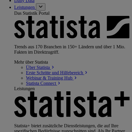
Daily Data
Leistungen
Das Statistik Portal
Trends aus 170 Branchen in 150+ Ländern und über 1 Mio.
Fakten im Direktzugriff.
Mehr über Statista
Über
Statista
Erste Schritte und
Hilfebereich
Webinar & Training
Hub
Statista
Connect
Leistungen
Statista+ bietet zusätzliche Dienstleistungen, die auf Ihre
spezifischen Bedürfnisse zugeschnitten sind. Als Ihr Partner