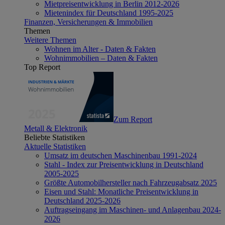
Mietpreisentwicklung in Berlin 2012-2026
Mietenindex für Deutschland 1995-2025
Finanzen, Versicherungen & Immobilien
Themen
Weitere Themen
Wohnen im Alter - Daten & Fakten
Wohnimmobilien – Daten & Fakten
Top Report
Zum Report
Metall & Elektronik
Beliebte Statistiken
Aktuelle Statistiken
Umsatz im deutschen Maschinenbau 1991-2024
Stahl - Index zur Preisentwicklung in Deutschland
2005-2025
Größte Automobilhersteller nach Fahrzeugabsatz 2025
Eisen und Stahl: Monatliche Preisentwicklung in
Deutschland 2025-2026
Auftragseingang im Maschinen- und Anlagenbau 2024-
2026