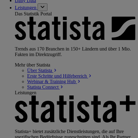
Daily Data
Leistungen
Das Statistik Portal
Trends aus 170 Branchen in 150+ Ländern und über 1 Mio.
Fakten im Direktzugriff.
Mehr über Statista
Über
Statista
Erste Schritte und
Hilfebereich
Webinar & Training
Hub
Statista
Connect
Leistungen
Statista+ bietet zusätzliche Dienstleistungen, die auf Ihre
spezifischen Bedürfnisse zugeschnitten sind. Als Ihr Partner