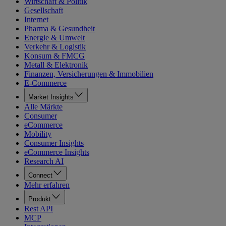
Wirtschaft & Politik
Gesellschaft
Internet
Pharma & Gesundheit
Energie & Umwelt
Verkehr & Logistik
Konsum & FMCG
Metall & Elektronik
Finanzen, Versicherungen & Immobilien
E-Commerce
Market Insights
Alle Märkte
Consumer
eCommerce
Mobility
Consumer Insights
eCommerce Insights
Research AI
Connect
Mehr erfahren
Produkt
Rest API
MCP