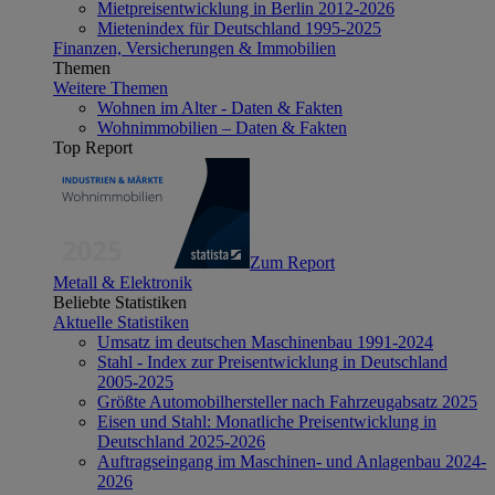
Mietpreisentwicklung in Berlin 2012-2026
Mietenindex für Deutschland 1995-2025
Finanzen, Versicherungen & Immobilien
Themen
Weitere Themen
Wohnen im Alter - Daten & Fakten
Wohnimmobilien – Daten & Fakten
Top Report
Zum Report
Metall & Elektronik
Beliebte Statistiken
Aktuelle Statistiken
Umsatz im deutschen Maschinenbau 1991-2024
Stahl - Index zur Preisentwicklung in Deutschland
2005-2025
Größte Automobilhersteller nach Fahrzeugabsatz 2025
Eisen und Stahl: Monatliche Preisentwicklung in
Deutschland 2025-2026
Auftragseingang im Maschinen- und Anlagenbau 2024-
2026