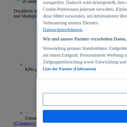
eCommerce Insights
zuzugreifen. Dadurch wird sichergestellt, dass 
Cookie-Präferenzen jederzeit verwalten. Klick
Detaillierte Informationen zu mehr als 39.000 Online-Shops
und Marktplätzen
diese Mittel verwenden, um Informationen über
Verbesserung unseres Dienstes.
Datenschutzerklärung.
Wir und unsere Partner verarbeiten Daten, 
Verwendung genauer Standortdaten. Endgeräteei
auf einem Endgerät. Personalisierte Werbung 
Zielgruppenforschung sowie Entwicklung und
70+
KPIs pro Shop
Liste der Partner (Lieferanten)
Umsatzanalysen und -prognosen
eCommerce Insights entdecken