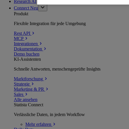
Research AI
Connect
Neu
Produkt
Flexible Integration für jede Umgebung
Rest API
MCP
Integrationen
Dokumentation
Demo buchen
KI-Assistenten
Schnelle Antworten, menschengeprüfte Insights
Marktforschung
Strategie
Marketing & PR
Sales
Alle ansehen
Statista Connect
Verlässliche Daten, in jedem Workflow
Mehr
erfahren