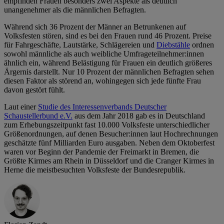
empfinden Frauen besonders zwei Aspekte als deutlich
unangenehmer als die männlichen Befragten.
Während sich 36 Prozent der Männer an Betrunkenen auf
Volksfesten stören, sind es bei den Frauen rund 46 Prozent. Preise
für Fahrgeschäfte, Lautstärke, Schlägereien und
Diebstähle
ordnen
sowohl männliche als auch weibliche Umfrageteilnehmer:innen
ähnlich ein, während Belästigung für Frauen ein deutlich größeres
Ärgernis darstellt. Nur 10 Prozent der männlichen Befragten sehen
diesen Faktor als störend an, wohingegen sich jede fünfte Frau
davon gestört fühlt.
Laut einer
Studie des Interessenverbands Deutscher
Schaustellerbund e.V.
aus dem Jahr 2018 gab es in Deutschland
zum Erhebungszeitpunkt fast 10.000 Volksfeste unterschiedlicher
Größenordnungen, auf denen Besucher:innen laut Hochrechnungen
geschätzte fünf Milliarden Euro ausgaben. Neben dem Oktoberfest
waren vor Beginn der Pandemie der Freimarkt in Bremen, die
Größte Kirmes am Rhein in Düsseldorf und die Cranger Kirmes in
Herne die meistbesuchten Volksfeste der Bundesrepublik.