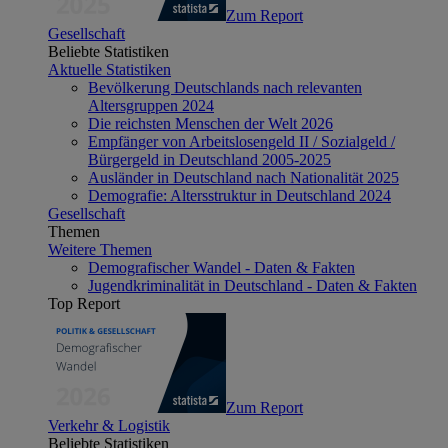
Zum Report
Gesellschaft
Beliebte Statistiken
Aktuelle Statistiken
Bevölkerung Deutschlands nach relevanten
Altersgruppen 2024
Die reichsten Menschen der Welt 2026
Empfänger von Arbeitslosengeld II / Sozialgeld /
Bürgergeld in Deutschland 2005-2025
Ausländer in Deutschland nach Nationalität 2025
Demografie: Altersstruktur in Deutschland 2024
Gesellschaft
Themen
Weitere Themen
Demografischer Wandel - Daten & Fakten
Jugendkriminalität in Deutschland - Daten & Fakten
Top Report
Zum Report
Verkehr & Logistik
Beliebte Statistiken