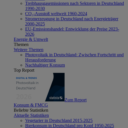
Treibhausgasemissionen nach Sektoren in Deutschland
1990-2030
CO₂-Ausstoß weltweit 1960-2024
Stromerzeugung in Deutschland nach Energieträger
2000-2025
EU-Emissionshandel: Entwicklung der Preise 2023-
2026
Energie & Umwelt
Themen
Weitere Themen
Photovoltaik in Deutschland: Zwischen Fortschritt und
Herausforderung
Nachhaltiger Konsum
Top Report
Zum Report
Konsum & FMCG
Beliebte Statistiken
Aktuelle Statistiken
Vegetarier in Deutschland 2015-2025
Bierkonsum in Deutschland pro Kopf 1950-2025