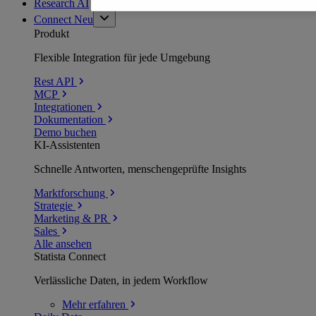
Research AI
Connect
Neu
Produkt
Flexible Integration für jede Umgebung
Rest API
MCP
Integrationen
Dokumentation
Demo buchen
KI-Assistenten
Schnelle Antworten, menschengeprüfte Insights
Marktforschung
Strategie
Marketing & PR
Sales
Alle ansehen
Statista Connect
Verlässliche Daten, in jedem Workflow
Mehr
erfahren