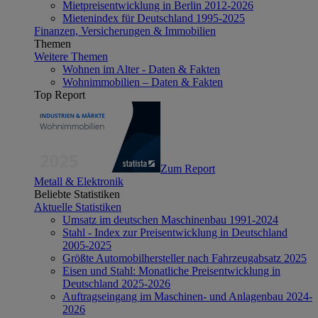
Mietpreisentwicklung in Berlin 2012-2026
Mietenindex für Deutschland 1995-2025
Finanzen, Versicherungen & Immobilien
Themen
Weitere Themen
Wohnen im Alter - Daten & Fakten
Wohnimmobilien – Daten & Fakten
Top Report
Zum Report
Metall & Elektronik
Beliebte Statistiken
Aktuelle Statistiken
Umsatz im deutschen Maschinenbau 1991-2024
Stahl - Index zur Preisentwicklung in Deutschland
2005-2025
Größte Automobilhersteller nach Fahrzeugabsatz 2025
Eisen und Stahl: Monatliche Preisentwicklung in
Deutschland 2025-2026
Auftragseingang im Maschinen- und Anlagenbau 2024-
2026