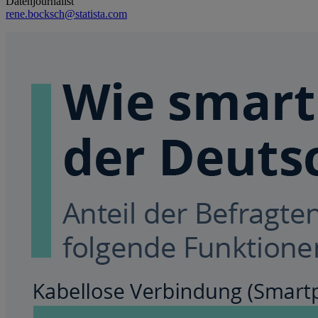
Datenjournalist
rene.bocksch@statista.com