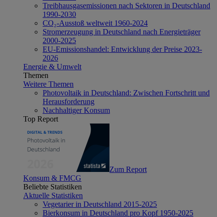
Treibhausgasemissionen nach Sektoren in Deutschland
1990-2030
CO₂-Ausstoß weltweit 1960-2024
Stromerzeugung in Deutschland nach Energieträger
2000-2025
EU-Emissionshandel: Entwicklung der Preise 2023-
2026
Energie & Umwelt
Themen
Weitere Themen
Photovoltaik in Deutschland: Zwischen Fortschritt und
Herausforderung
Nachhaltiger Konsum
Top Report
Zum Report
Konsum & FMCG
Beliebte Statistiken
Aktuelle Statistiken
Vegetarier in Deutschland 2015-2025
Bierkonsum in Deutschland pro Kopf 1950-2025