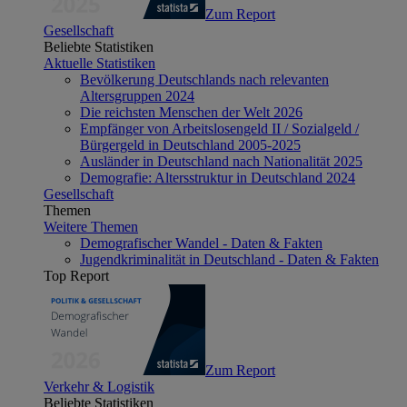
Zum Report
Gesellschaft
Beliebte Statistiken
Aktuelle Statistiken
Bevölkerung Deutschlands nach relevanten
Altersgruppen 2024
Die reichsten Menschen der Welt 2026
Empfänger von Arbeitslosengeld II / Sozialgeld /
Bürgergeld in Deutschland 2005-2025
Ausländer in Deutschland nach Nationalität 2025
Demografie: Altersstruktur in Deutschland 2024
Gesellschaft
Themen
Weitere Themen
Demografischer Wandel - Daten & Fakten
Jugendkriminalität in Deutschland - Daten & Fakten
Top Report
Zum Report
Verkehr & Logistik
Beliebte Statistiken