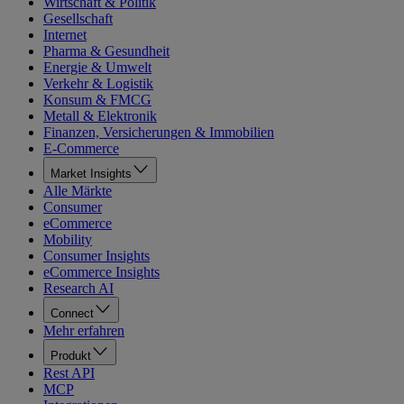
Wirtschaft & Politik
Gesellschaft
Internet
Pharma & Gesundheit
Energie & Umwelt
Verkehr & Logistik
Konsum & FMCG
Metall & Elektronik
Finanzen, Versicherungen & Immobilien
E-Commerce
Market Insights
Alle Märkte
Consumer
eCommerce
Mobility
Consumer Insights
eCommerce Insights
Research AI
Connect
Mehr erfahren
Produkt
Rest API
MCP