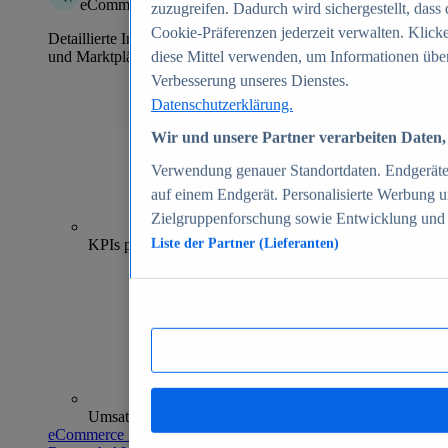
eCommerce Insights
zuzugreifen. Dadurch wird sichergestellt, dass 
Cookie-Präferenzen jederzeit verwalten. Klick
Detaillierte Informationen zu mehr als 39.000 Online-Shops
und Marktplätzen
diese Mittel verwenden, um Informationen über
Verbesserung unseres Dienstes.
Datenschutzerklärung.
Wir und unsere Partner verarbeiten Daten, 
Verwendung genauer Standortdaten. Endgeräteei
auf einem Endgerät. Personalisierte Werbung 
Zielgruppenforschung sowie Entwicklung und
70+
KPIs pro Shop
Liste der Partner (Lieferanten)
Umsatzanalysen und -prognosen
eCommerce Insights entdecken