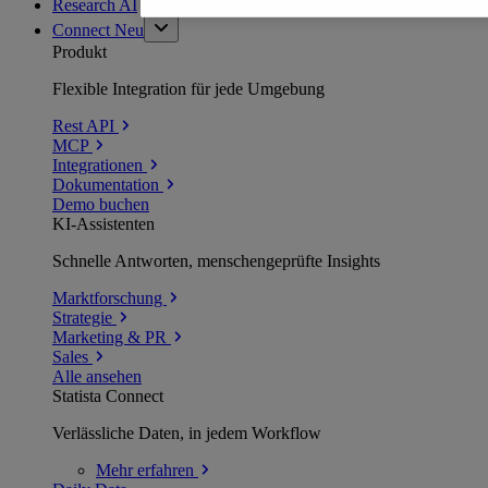
Research AI
Connect
Neu
Produkt
Flexible Integration für jede Umgebung
Rest API
MCP
Integrationen
Dokumentation
Demo buchen
KI-Assistenten
Schnelle Antworten, menschengeprüfte Insights
Marktforschung
Strategie
Marketing & PR
Sales
Alle ansehen
Statista Connect
Verlässliche Daten, in jedem Workflow
Mehr
erfahren