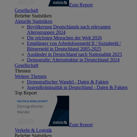
Zum Report
Gesellschaft
Beliebte Statistiken
Aktuelle Statistiken
Bevölkerung Deutschlands nach relevanten
Altersgruppen 2024
Die reichsten Menschen der Welt 2026
Empfänger von Arbeitslosengeld II / Sozialgeld /
Bürgergeld in Deutschland 2005-2025
Ausländer in Deutschland nach Nationalität 2025
Demografie: Altersstruktur in Deutschland 2024
Gesellschaft
Themen
Weitere Themen
Demografischer Wandel - Daten & Fakten
Jugendkriminalität in Deutschland - Daten & Fakten
Top Report
Zum Report
Verkehr & Logistik
Beliebte Statistiken