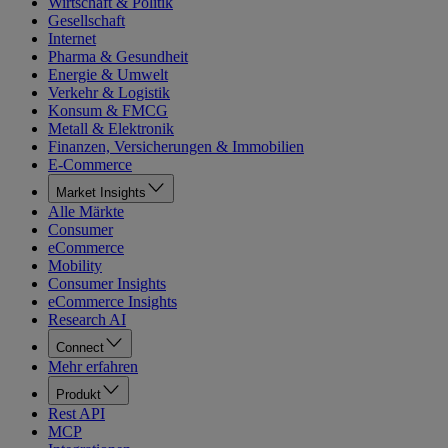
Wirtschaft & Politik
Gesellschaft
Internet
Pharma & Gesundheit
Energie & Umwelt
Verkehr & Logistik
Konsum & FMCG
Metall & Elektronik
Finanzen, Versicherungen & Immobilien
E-Commerce
Market Insights
Alle Märkte
Consumer
eCommerce
Mobility
Consumer Insights
eCommerce Insights
Research AI
Connect
Mehr erfahren
Produkt
Rest API
MCP