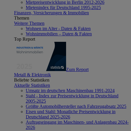
Mietpreisentwicklung in Berlin 2012-2026
Mietenindex für Deutschland 1995-2025
Finanzen, Versicherungen & Immobilien
Themen
Weitere Themen
Wohnen im Alter - Daten & Fakten
Wohnimmobilien – Daten & Fakten
Top Report
Zum Report
Metall & Elektronik
Beliebte Statistiken
Aktuelle Statistiken
Umsatz im deutschen Maschinenbau 1991-2024
Stahl - Index zur Preisentwicklung in Deutschland
2005-2025
Größte Automobilhersteller nach Fahrzeugabsatz 2025
Eisen und Stahl: Monatliche Preisentwicklung in
Deutschland 2025-2026
Auftragseingang im Maschinen- und Anlagenbau 2024-
2026