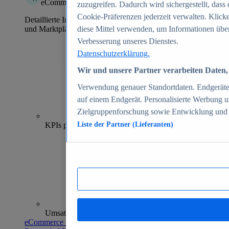
eCommerce Insights
zuzugreifen. Dadurch wird sichergestellt, dass 
Cookie-Präferenzen jederzeit verwalten. Klick
Detaillierte Informationen zu mehr als 39.000 Online-Shops
und Marktplätzen
diese Mittel verwenden, um Informationen über
Verbesserung unseres Dienstes.
Datenschutzerklärung.
Wir und unsere Partner verarbeiten Daten, 
Verwendung genauer Standortdaten. Endgeräteei
auf einem Endgerät. Personalisierte Werbung 
Zielgruppenforschung sowie Entwicklung und
70+
KPIs pro Shop
Liste der Partner (Lieferanten)
Umsatzanalysen und -prognosen
eCommerce Insights entdecken