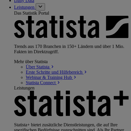
Daily Data
Leistungen
Das Statistik Portal
Trends aus 170 Branchen in 150+ Ländern und über 1 Mio.
Fakten im Direktzugriff.
Mehr über Statista
Über
Statista
Erste Schritte und
Hilfebereich
Webinar & Training
Hub
Statista
Connect
Leistungen
Statista+ bietet zusätzliche Dienstleistungen, die auf Ihre
spezifischen Bedürfnisse zugeschnitten sind. Als Ihr Partner