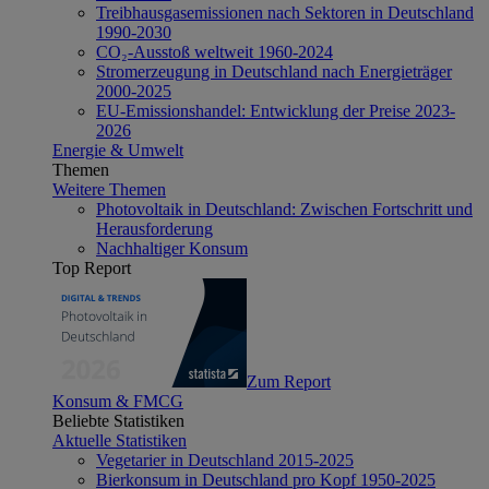
Treibhausgasemissionen nach Sektoren in Deutschland
1990-2030
CO₂-Ausstoß weltweit 1960-2024
Stromerzeugung in Deutschland nach Energieträger
2000-2025
EU-Emissionshandel: Entwicklung der Preise 2023-
2026
Energie & Umwelt
Themen
Weitere Themen
Photovoltaik in Deutschland: Zwischen Fortschritt und
Herausforderung
Nachhaltiger Konsum
Top Report
Zum Report
Konsum & FMCG
Beliebte Statistiken
Aktuelle Statistiken
Vegetarier in Deutschland 2015-2025
Bierkonsum in Deutschland pro Kopf 1950-2025