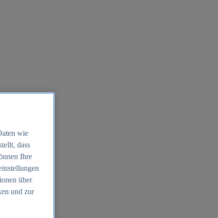
Daten wie
ellt, dass
können Ihre
einstellungen
ionen über
ken und zur