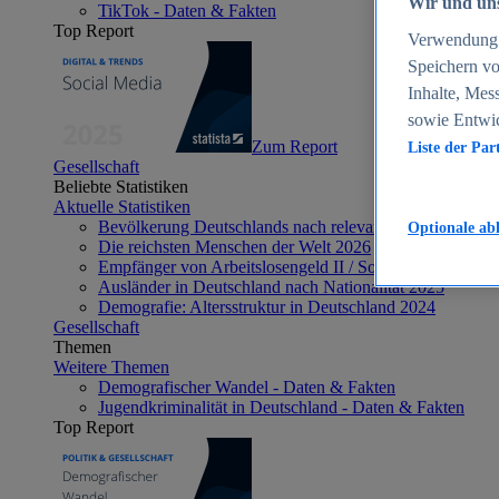
Wir und uns
TikTok - Daten & Fakten
Top Report
Verwendung g
Speichern vo
Inhalte, Mes
sowie Entwi
Zum Report
Liste der Par
Gesellschaft
Beliebte Statistiken
Aktuelle Statistiken
Bevölkerung Deutschlands nach relevanten Altersgrupp
Optionale ab
Die reichsten Menschen der Welt 2026
Empfänger von Arbeitslosengeld II / Sozialgeld / Bürge
Ausländer in Deutschland nach Nationalität 2025
Demografie: Altersstruktur in Deutschland 2024
Gesellschaft
Themen
Weitere Themen
Demografischer Wandel - Daten & Fakten
Jugendkriminalität in Deutschland - Daten & Fakten
Top Report