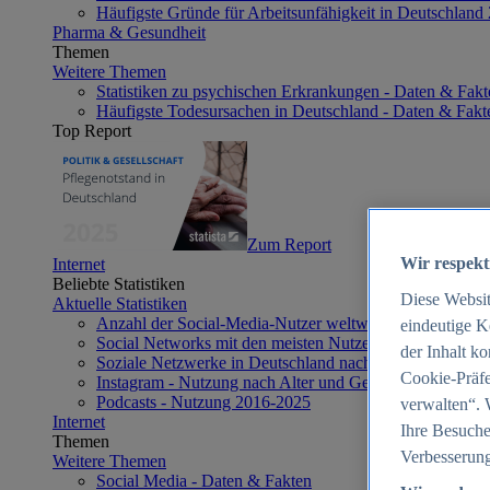
Häufigste Gründe für Arbeitsunfähigkeit in Deutschland
Pharma & Gesundheit
Themen
Weitere Themen
Statistiken zu psychischen Erkrankungen - Daten & Fakt
Häufigste Todesursachen in Deutschland - Daten & Fakt
Top Report
Zum Report
Wir respekt
Internet
Beliebte Statistiken
Diese Websi
Aktuelle Statistiken
Anzahl der Social-Media-Nutzer weltweit 2012-2025
eindeutige K
Social Networks mit den meisten Nutzern weltweit 2025
der Inhalt k
Soziale Netzwerke in Deutschland nach Generationen 2
Cookie-Präfe
Instagram - Nutzung nach Alter und Geschlecht in Deut
Podcasts - Nutzung 2016-2025
verwalten“. 
Internet
Ihre Besuche
Themen
Verbesserung
Weitere Themen
Social Media - Daten & Fakten