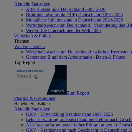
Aktuelle Statistiken
Arbeitslosenquote Deutschland 2005-2026
Bruttoinlandsprodukt (BIP) Deutschland 1991-2025
Monatliche Inflationsrate in Deutschland 2024-2026
Wirtschaftswachstum Deutschland - Veränderung des B
Wertvollste Unternehmen der Welt 2026
Wirtschaft & Politik
Themen
Weitere Themen
Wirtschaftswachstum: Deutschland zwischen Rezession 
Generation Z auf dem Arbeitsmarkt - Daten & Fakten
Top Report
Zum Report
Pharma & Gesundheit
Beliebte Statistiken
Aktuelle Statistiken
GKV - Entwicklung Krankenstand 1991-2026
Lebenserwartung in Deutschland bei Geburt nach Gesch
AU-Tage aufgrund psychischer Erkrankungen in Deutsc
GKV - Krankenstand nach Geschlecht in Deutschland 