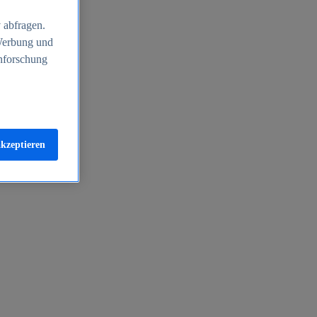
 abfragen.
 Werbung und
nforschung
akzeptieren