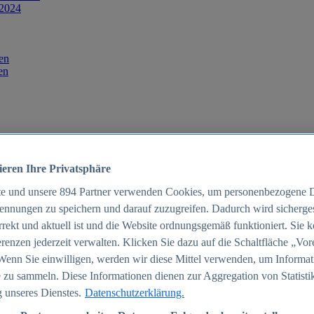
 2024
en
en
ieren Ihre Privatsphäre
te und unsere
894
Partner verwenden Cookies, um personenbezogene 
ennungen zu speichern und darauf zuzugreifen. Dadurch wird sichergest
orrekt und aktuell ist und die Website ordnungsgemäß funktioniert. Sie 
025
renzen jederzeit verwalten. Klicken Sie dazu auf die Schaltfläche „Vor
schland 2025
Wenn Sie einwilligen, werden wir diese Mittel verwenden, um Informat
 zu sammeln. Diese Informationen dienen zur Aggregation von Statisti
 unseres Dienstes.
Datenschutzerklärung.