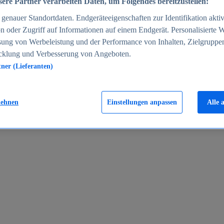
ere Partner verarbeiten Daten, um Folgendes bereitzustellen:
enauer Standortdaten. Endgeräteeigenschaften zur Identifikation aktiv
n oder Zugriff auf Informationen auf einem Endgerät. Personalisierte
sung von Werbeleistung und der Performance von Inhalten, Zielgruppe
cklung und Verbesserung von Angeboten.
tner (Lieferanten)
en 2024
lehnen
Einstellungen anpassen
Alle 
rgeld in Deutschland 2005-2025