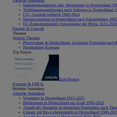
Aktuelle Statistiken
Industriestrompreise inkl. Stromsteuer in Deutschland 1
Treibhausgasemissionen nach Sektoren in Deutschland 
CO₂-Ausstoß weltweit 1960-2024
Stromerzeugung in Deutschland nach Energieträger 200
EU-Emissionshandel: Entwicklung der Preise 2023-202
Energie & Umwelt
Themen
Weitere Themen
Photovoltaik in Deutschland: Zwischen Fortschritt und 
Nachhaltiger Konsum
Top Report
Zum Report
Konsum & FMCG
Beliebte Statistiken
Aktuelle Statistiken
Vegetarier in Deutschland 2015-2025
Bierkonsum in Deutschland pro Kopf 1950-2025
Anzahl der Haustiere in deutschen Haushalten nach Tier
Umsatz mit Bio-Lebensmitteln in Deutschland 2000-202
Anzahl der Veganer in Deutschland 2015-2025