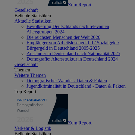
Zum Report
Gesellschaft
Beliebte Statistiken
Aktuelle Statistiken
Bevölkerung Deutschlands nach relevanten
Altersgruppen 2024
Die reichsten Menschen der Welt 2026
Empfänger von Arbeitslosengeld II / Sozialgeld /
Bürgergeld in Deutschland 2005-2025
Ausländer in Deutschland nach Nationalität 2025
Demografie: Altersstruktur in Deutschland 2024
Gesellschaft
Themen
Weitere Themen
Demografischer Wandel - Daten & Fakten
Jugendkriminalität in Deutschland - Daten & Fakten
Top Report
Zum Report
Verkehr & Logistik
Beliebte Statistiken