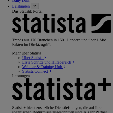
Daily Data
Leistungen
Das Statistik Portal
Trends aus 170 Branchen in 150+ Ländern und über 1 Mio.
Fakten im Direktzugriff.
Mehr über Statista
Über
Statista
Erste Schritte und
Hilfebereich
Webinar & Training
Hub
Statista
Connect
Leistungen
Statista+ bietet zusätzliche Dienstleistungen, die auf Ihre
spezifischen Bedürfnisse zugeschnitten sind. Als Ihr Partner