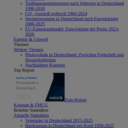
Treibhausgasemissionen nach Sektoren in Deutschland
1990-2030
CO₂-Ausstoß weltweit 1960-2024
Stromerzeugung in Deutschland nach Energieträger
2000-2025
EU-Emissionshandel: Entwicklung der Preise 2023-
2026
Energie & Umwelt
Themen
Weitere Themen
Photovoltaik in Deutschland: Zwischen Fortschritt und
Herausforderung
Nachhaltiger Konsum
Top Report
Zum Report
Konsum & FMCG
Beliebte Statistiken
Aktuelle Statistiken
Vegetarier in Deutschland 2015-2025
Bierkonsum in Deutschland pro Kopf 1950-2025