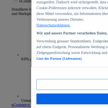
eCommerce Insights
zuzugreifen. Dadurch wird sichergestellt, dass 
Cookie-Präferenzen jederzeit verwalten. Klick
Detaillierte Informationen zu mehr als 39.000 Online-Shops
und Marktplätzen
diese Mittel verwenden, um Informationen über
Verbesserung unseres Dienstes.
Datenschutzerklärung.
Wir und unsere Partner verarbeiten Daten, 
Verwendung genauer Standortdaten. Endgeräteei
auf einem Endgerät. Personalisierte Werbung 
Zielgruppenforschung sowie Entwicklung und
70+
KPIs pro Shop
Liste der Partner (Lieferanten)
Umsatzanalysen und -prognosen
eCommerce Insights entdecken