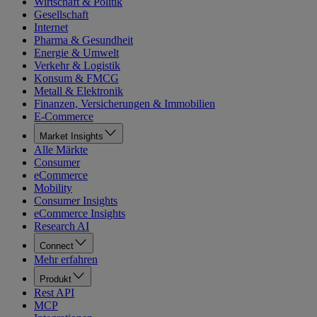
Wirtschaft & Politik
Gesellschaft
Internet
Pharma & Gesundheit
Energie & Umwelt
Verkehr & Logistik
Konsum & FMCG
Metall & Elektronik
Finanzen, Versicherungen & Immobilien
E-Commerce
Market Insights
Alle Märkte
Consumer
eCommerce
Mobility
Consumer Insights
eCommerce Insights
Research AI
Connect
Mehr erfahren
Produkt
Rest API
MCP