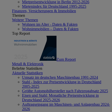
Mietpreisentwicklung in Berlin 2012-2026
Mietenindex für Deutschland 1995-2025
Finanzen, Versicherungen & Immobilien
Themen
Weitere Themen
Wohnen im Alter - Daten & Fakten
Wohnimmobilien – Daten & Fakten
Top Report
Zum Report
Metall & Elektronik
Beliebte Statistiken
Aktuelle Statistiken
Umsatz im deutschen Maschinenbau 1991-2024
Stahl - Index zur Preisentwicklung in Deutschland
2005-2025
Größte Automobilhersteller nach Fahrzeugabsatz 2025
Eisen und Stahl: Monatliche Preisentwicklung in
Deutschland 2025-2026
Auftragseingang im Maschinen- und Anlagenbau 2024-
2026