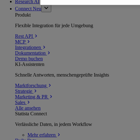
Research AI
Connect
Neu
Produkt
Flexible Integration für jede Umgebung
Rest API
MCP
Integrationen
Dokumentation
Demo buchen
KI-Assistenten
Schnelle Antworten, menschengeprüfte Insights
Marktforschung
Strategie
Marketing & PR
Sales
Alle ansehen
Statista Connect
Verlässliche Daten, in jedem Workflow
Mehr
erfahren