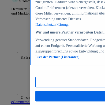
eCommerce Insights
zuzugreifen. Dadurch wird sichergestellt, dass 
Cookie-Präferenzen jederzeit verwalten. Klick
Detaillierte Informationen zu mehr als 39.000 Online-Shops
und Marktplätzen
diese Mittel verwenden, um Informationen über
Verbesserung unseres Dienstes.
Datenschutzerklärung.
Wir und unsere Partner verarbeiten Daten, 
Verwendung genauer Standortdaten. Endgeräteei
auf einem Endgerät. Personalisierte Werbung 
Zielgruppenforschung sowie Entwicklung und
70+
KPIs pro Shop
Liste der Partner (Lieferanten)
Umsatzanalysen und -prognosen
eCommerce Insights entdecken