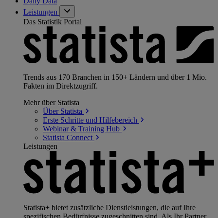
Daily Data
Leistungen
Das Statistik Portal
Trends aus 170 Branchen in 150+ Ländern und über 1 Mio.
Fakten im Direktzugriff.
Mehr über Statista
Über
Statista
Erste Schritte und
Hilfebereich
Webinar & Training
Hub
Statista
Connect
Leistungen
Statista+ bietet zusätzliche Dienstleistungen, die auf Ihre
spezifischen Bedürfnisse zugeschnitten sind. Als Ihr Partner