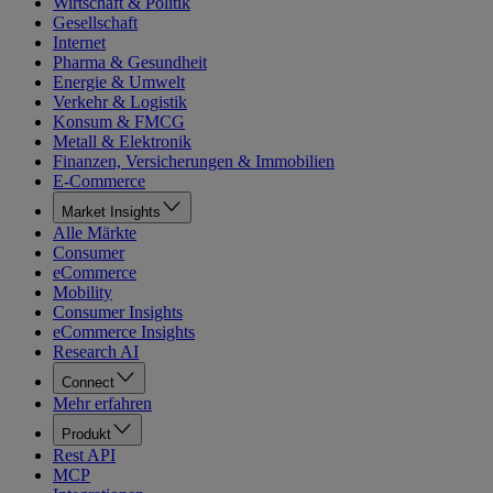
Wirtschaft & Politik
Gesellschaft
Internet
Pharma & Gesundheit
Energie & Umwelt
Verkehr & Logistik
Konsum & FMCG
Metall & Elektronik
Finanzen, Versicherungen & Immobilien
E-Commerce
Market Insights
Alle Märkte
Consumer
eCommerce
Mobility
Consumer Insights
eCommerce Insights
Research AI
Connect
Mehr erfahren
Produkt
Rest API
MCP