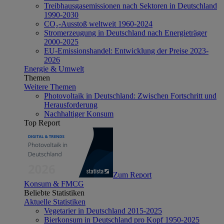
Treibhausgasemissionen nach Sektoren in Deutschland
1990-2030
CO₂-Ausstoß weltweit 1960-2024
Stromerzeugung in Deutschland nach Energieträger
2000-2025
EU-Emissionshandel: Entwicklung der Preise 2023-
2026
Energie & Umwelt
Themen
Weitere Themen
Photovoltaik in Deutschland: Zwischen Fortschritt und
Herausforderung
Nachhaltiger Konsum
Top Report
Zum Report
Konsum & FMCG
Beliebte Statistiken
Aktuelle Statistiken
Vegetarier in Deutschland 2015-2025
Bierkonsum in Deutschland pro Kopf 1950-2025