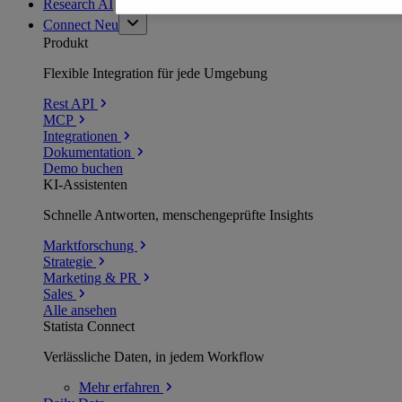
Research AI
Connect
Neu
Produkt
Flexible Integration für jede Umgebung
Rest API
MCP
Integrationen
Dokumentation
Demo buchen
KI-Assistenten
Schnelle Antworten, menschengeprüfte Insights
Marktforschung
Strategie
Marketing & PR
Sales
Alle ansehen
Statista Connect
Verlässliche Daten, in jedem Workflow
Mehr
erfahren