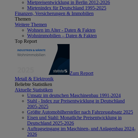
Mietpreisentwicklung in Berlin 2012-2026
Mietenindex für Deutschland 1995-2025
Finanzen, Versicherungen & Immobilien
Themen
Weitere Themen
Wohnen im Alter - Daten & Fakten
Wohnimmobilien – Daten & Fakten
Top Report
Zum Report
Metall & Elektronik
Beliebte Statistiken
Aktuelle Statistiken
Umsatz im deutschen Maschinenbau 1991-2024
Stahl - Index zur Preisentwicklung in Deutschland
2005-2025
Größte Automobilhersteller nach Fahrzeugabsatz 2025
Eisen und Stahl: Monatliche Preisentwicklung in
Deutschland 2025-2026
Auftragseingang im Maschinen- und Anlagenbau 2024-
2026