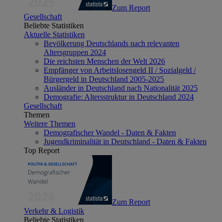
Zum Report
Gesellschaft
Beliebte Statistiken
Aktuelle Statistiken
Bevölkerung Deutschlands nach relevanten
Altersgruppen 2024
Die reichsten Menschen der Welt 2026
Empfänger von Arbeitslosengeld II / Sozialgeld /
Bürgergeld in Deutschland 2005-2025
Ausländer in Deutschland nach Nationalität 2025
Demografie: Altersstruktur in Deutschland 2024
Gesellschaft
Themen
Weitere Themen
Demografischer Wandel - Daten & Fakten
Jugendkriminalität in Deutschland - Daten & Fakten
Top Report
Zum Report
Verkehr & Logistik
Beliebte Statistiken