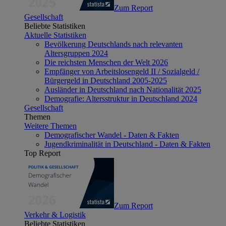
Zum Report
Gesellschaft
Beliebte Statistiken
Aktuelle Statistiken
Bevölkerung Deutschlands nach relevanten
Altersgruppen 2024
Die reichsten Menschen der Welt 2026
Empfänger von Arbeitslosengeld II / Sozialgeld /
Bürgergeld in Deutschland 2005-2025
Ausländer in Deutschland nach Nationalität 2025
Demografie: Altersstruktur in Deutschland 2024
Gesellschaft
Themen
Weitere Themen
Demografischer Wandel - Daten & Fakten
Jugendkriminalität in Deutschland - Daten & Fakten
Top Report
Zum Report
Verkehr & Logistik
Beliebte Statistiken