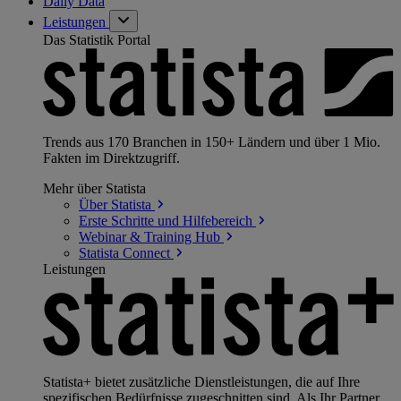
Daily Data
Leistungen
Das Statistik Portal
Trends aus 170 Branchen in 150+ Ländern und über 1 Mio.
Fakten im Direktzugriff.
Mehr über Statista
Über
Statista
Erste Schritte und
Hilfebereich
Webinar & Training
Hub
Statista
Connect
Leistungen
Statista+ bietet zusätzliche Dienstleistungen, die auf Ihre
spezifischen Bedürfnisse zugeschnitten sind. Als Ihr Partner