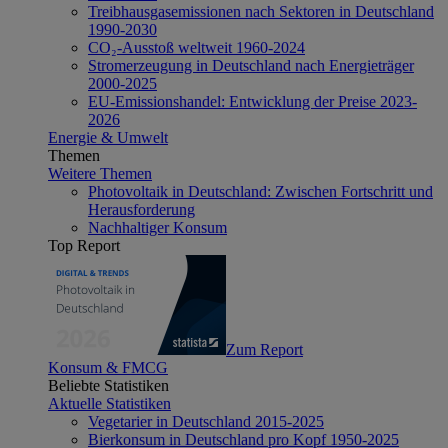
Treibhausgasemissionen nach Sektoren in Deutschland
1990-2030
CO₂-Ausstoß weltweit 1960-2024
Stromerzeugung in Deutschland nach Energieträger
2000-2025
EU-Emissionshandel: Entwicklung der Preise 2023-
2026
Energie & Umwelt
Themen
Weitere Themen
Photovoltaik in Deutschland: Zwischen Fortschritt und
Herausforderung
Nachhaltiger Konsum
Top Report
Zum Report
Konsum & FMCG
Beliebte Statistiken
Aktuelle Statistiken
Vegetarier in Deutschland 2015-2025
Bierkonsum in Deutschland pro Kopf 1950-2025