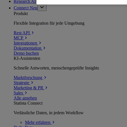
Research AI
Connect
Neu
Produkt
Flexible Integration für jede Umgebung
Rest API
MCP
Integrationen
Dokumentation
Demo buchen
KI-Assistenten
Schnelle Antworten, menschengeprüfte Insights
Marktforschung
Strategie
Marketing & PR
Sales
Alle ansehen
Statista Connect
Verlässliche Daten, in jedem Workflow
Mehr
erfahren