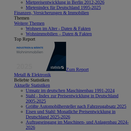
Mietpreisentwicklung in Berlin 2012-2026
Mietenindex für Deutschland 1995-2025
Finanzen, Versicherungen & Immobilien
Themen
Weitere Themen
Wohnen im Alter - Daten & Fakten
Wohnimmobilien – Daten & Fakten
Top Report
Zum Report
Metall & Elektronik
Beliebte Statistiken
Aktuelle Statistiken
Umsatz im deutschen Maschinenbau 1991-2024
Stahl - Index zur Preisentwicklung in Deutschland
2005-2025
Größte Automobilhersteller nach Fahrzeugabsatz 2025
Eisen und Stahl: Monatliche Preisentwicklung in
Deutschland 2025-2026
Auftragseingang im Maschinen- und Anlagenbau 2024-
2026