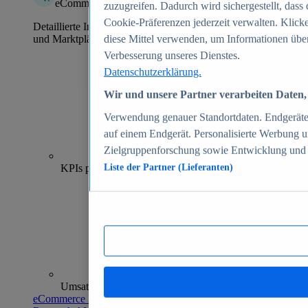
eCommerce Insights
zuzugreifen. Dadurch wird sichergestellt, dass 
Cookie-Präferenzen jederzeit verwalten. Klick
Detaillierte Informationen zu mehr als 39.000 Online-Shops
und Marktplätzen
diese Mittel verwenden, um Informationen über
Verbesserung unseres Dienstes.
Datenschutzerklärung.
Wir und unsere Partner verarbeiten Daten, 
Verwendung genauer Standortdaten. Endgeräteei
auf einem Endgerät. Personalisierte Werbung 
Zielgruppenforschung sowie Entwicklung und
70+
KPIs pro Shop
Liste der Partner (Lieferanten)
Umsatzanalysen und -prognosen
eCommerce Insights entdecken