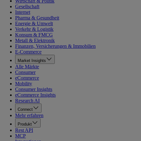
Wirtschaft & Politik
Gesellschaft
Internet
Pharma & Gesundheit
Energie & Umwelt
Verkehr & Logistik
Konsum & FMCG
Metall & Elektronik
Finanzen, Versicherungen & Immobilien
E-Commerce
Market Insights
Alle Märkte
Consumer
eCommerce
Mobility
Consumer Insights
eCommerce Insights
Research AI
Connect
Mehr erfahren
Produkt
Rest API
MCP