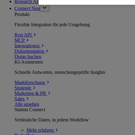
Research AI
Connect
Neu
Produkt
Flexible Integration für jede Umgebung
Rest API
MCP
Integrationen
Dokumentation
Demo buchen
KI-Assistenten
Schnelle Antworten, menschengeprüfte Insights
Marktforschung
Strategie
Marketing & PR
Sales
Alle ansehen
Statista Connect
Verlässliche Daten, in jedem Workflow
Mehr
erfahren