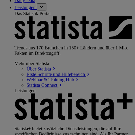
Daily Data
Leistungen
Das Statistik Portal
Trends aus 170 Branchen in 150+ Ländern und über 1 Mio.
Fakten im Direktzugriff.
Mehr über Statista
Über
Statista
Erste Schritte und
Hilfebereich
Webinar & Training
Hub
Statista
Connect
Leistungen
Statista+ bietet zusätzliche Dienstleistungen, die auf Ihre
spezifischen Bedürfnisse zugeschnitten sind. Als Ihr Partner