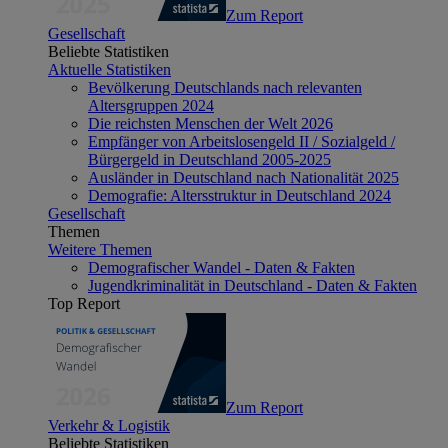
Zum Report
Gesellschaft
Beliebte Statistiken
Aktuelle Statistiken
Bevölkerung Deutschlands nach relevanten
Altersgruppen 2024
Die reichsten Menschen der Welt 2026
Empfänger von Arbeitslosengeld II / Sozialgeld /
Bürgergeld in Deutschland 2005-2025
Ausländer in Deutschland nach Nationalität 2025
Demografie: Altersstruktur in Deutschland 2024
Gesellschaft
Themen
Weitere Themen
Demografischer Wandel - Daten & Fakten
Jugendkriminalität in Deutschland - Daten & Fakten
Top Report
Zum Report
Verkehr & Logistik
Beliebte Statistiken