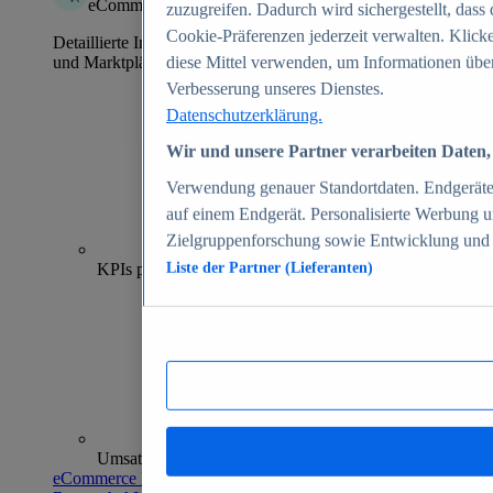
eCommerce Insights
zuzugreifen. Dadurch wird sichergestellt, dass 
Cookie-Präferenzen jederzeit verwalten. Klick
Detaillierte Informationen zu mehr als 39.000 Online-Shops
und Marktplätzen
diese Mittel verwenden, um Informationen über
Verbesserung unseres Dienstes.
Datenschutzerklärung.
Wir und unsere Partner verarbeiten Daten, 
Verwendung genauer Standortdaten. Endgeräteei
auf einem Endgerät. Personalisierte Werbung 
Zielgruppenforschung sowie Entwicklung und
70+
KPIs pro Shop
Liste der Partner (Lieferanten)
Umsatzanalysen und -prognosen
eCommerce Insights entdecken