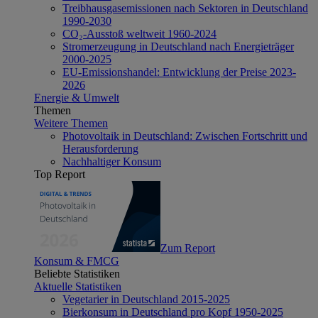
Treibhausgasemissionen nach Sektoren in Deutschland
1990-2030
CO₂-Ausstoß weltweit 1960-2024
Stromerzeugung in Deutschland nach Energieträger
2000-2025
EU-Emissionshandel: Entwicklung der Preise 2023-
2026
Energie & Umwelt
Themen
Weitere Themen
Photovoltaik in Deutschland: Zwischen Fortschritt und
Herausforderung
Nachhaltiger Konsum
Top Report
Zum Report
Konsum & FMCG
Beliebte Statistiken
Aktuelle Statistiken
Vegetarier in Deutschland 2015-2025
Bierkonsum in Deutschland pro Kopf 1950-2025