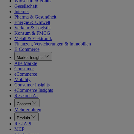
Wirtschaft & Politik
Gesellschaft
Internet
Pharma & Gesundheit
Energie & Umwelt
Verkehr & Logistik
Konsum & FMCG
Metall & Elektronik
Finanzen, Versicherungen & Immobilien
E-Commerce
Market Insights
Alle Märkte
Consumer
eCommerce
Mobility
Consumer Insights
eCommerce Insights
Research AI
Connect
Mehr erfahren
Produkt
Rest API
MCP