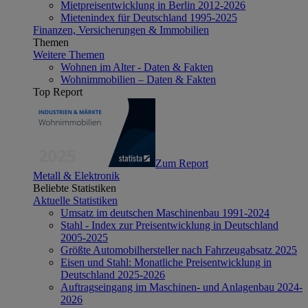
Mietpreisentwicklung in Berlin 2012-2026
Mietenindex für Deutschland 1995-2025
Finanzen, Versicherungen & Immobilien
Themen
Weitere Themen
Wohnen im Alter - Daten & Fakten
Wohnimmobilien – Daten & Fakten
Top Report
Zum Report
Metall & Elektronik
Beliebte Statistiken
Aktuelle Statistiken
Umsatz im deutschen Maschinenbau 1991-2024
Stahl - Index zur Preisentwicklung in Deutschland
2005-2025
Größte Automobilhersteller nach Fahrzeugabsatz 2025
Eisen und Stahl: Monatliche Preisentwicklung in
Deutschland 2025-2026
Auftragseingang im Maschinen- und Anlagenbau 2024-
2026