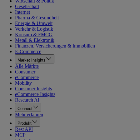
Wirtschaft & Politik
Gesellschaft
Internet
Pharma & Gesundheit
Energie & Umwelt
Verkehr & Logistik
Konsum & FMCG
Metall & Elektronik
Finanzen, Versicherungen & Immobilien
E-Commerce
Market Insights
Alle Märkte
Consumer
eCommerce
Mobility
Consumer Insights
eCommerce Insights
Research AI
Connect
Mehr erfahren
Produkt
Rest API
MCP