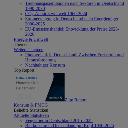
Treibhausgasemissionen nach Sektoren in Deutschland
1990-2030
CO₂-Ausstoß weltweit 1960-2024
Stromerzeugung in Deutschland nach Energieträger
2000-2025
EU-Emissionshandel: Entwicklung der Preise 2023-
2026
Energie & Umwelt
Themen
Weitere Themen
Photovoltaik in Deutschland: Zwischen Fortschritt und
Herausforderung
Nachhaltiger Konsum
Top Report
Zum Report
Konsum & FMCG
Beliebte Statistiken
Aktuelle Statistiken
Vegetarier in Deutschland 2015-2025
Bierkonsum in Deutschland pro Kopf 1950-2025