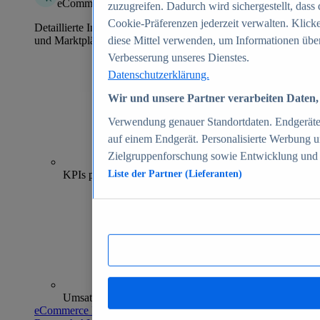
eCommerce Insights
zuzugreifen. Dadurch wird sichergestellt, dass 
Cookie-Präferenzen jederzeit verwalten. Klick
Detaillierte Informationen zu mehr als 39.000 Online-Shops
und Marktplätzen
diese Mittel verwenden, um Informationen über
Verbesserung unseres Dienstes.
Datenschutzerklärung.
Wir und unsere Partner verarbeiten Daten, 
Verwendung genauer Standortdaten. Endgeräteei
auf einem Endgerät. Personalisierte Werbung 
Zielgruppenforschung sowie Entwicklung und
70+
KPIs pro Shop
Liste der Partner (Lieferanten)
Umsatzanalysen und -prognosen
eCommerce Insights entdecken