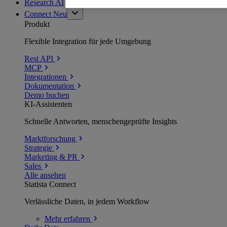
Research AI
Connect
Neu
Produkt
Flexible Integration für jede Umgebung
Rest API
MCP
Integrationen
Dokumentation
Demo buchen
KI-Assistenten
Schnelle Antworten, menschengeprüfte Insights
Marktforschung
Strategie
Marketing & PR
Sales
Alle ansehen
Statista Connect
Verlässliche Daten, in jedem Workflow
Mehr
erfahren