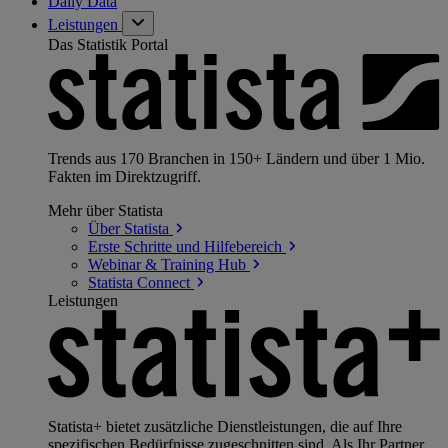
Daily Data
Leistungen
Das Statistik Portal
Trends aus 170 Branchen in 150+ Ländern und über 1 Mio.
Fakten im Direktzugriff.
Mehr über Statista
Über
Statista
Erste Schritte und
Hilfebereich
Webinar & Training
Hub
Statista
Connect
Leistungen
Statista+ bietet zusätzliche Dienstleistungen, die auf Ihre
spezifischen Bedürfnisse zugeschnitten sind. Als Ihr Partner