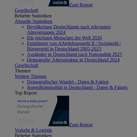
Zum Report
Gesellschaft
Beliebte Statistiken
Aktuelle Statistiken
Bevölkerung Deutschlands nach relevanten
Altersgruppen 2024
Die reichsten Menschen der Welt 2026
Empfänger von Arbeitslosengeld II / Sozialgeld /
Bürgergeld in Deutschland 2005-2025
Ausländer in Deutschland nach Nationalität 2025
Demografie: Altersstruktur in Deutschland 2024
Gesellschaft
Themen
Weitere Themen
Demografischer Wandel - Daten & Fakten
Jugendkriminalität in Deutschland - Daten & Fakten
Top Report
Zum Report
Verkehr & Logistik
Beliebte Statistiken