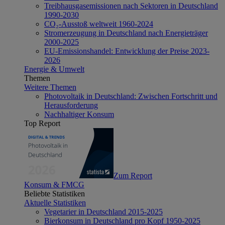
Treibhausgasemissionen nach Sektoren in Deutschland
1990-2030
CO₂-Ausstoß weltweit 1960-2024
Stromerzeugung in Deutschland nach Energieträger
2000-2025
EU-Emissionshandel: Entwicklung der Preise 2023-
2026
Energie & Umwelt
Themen
Weitere Themen
Photovoltaik in Deutschland: Zwischen Fortschritt und
Herausforderung
Nachhaltiger Konsum
Top Report
Zum Report
Konsum & FMCG
Beliebte Statistiken
Aktuelle Statistiken
Vegetarier in Deutschland 2015-2025
Bierkonsum in Deutschland pro Kopf 1950-2025