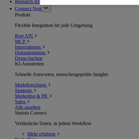
Research AI
Connect
Neu
Produkt
Flexible Integration für jede Umgebung
Rest API
MCP
Integrationen
Dokumentation
Demo buchen
KI-Assistenten
Schnelle Antworten, menschengeprüfte Insights
Marktforschung
Strategie
Marketing & PR
Sales
Alle ansehen
Statista Connect
Verlässliche Daten, in jedem Workflow
Mehr
erfahren