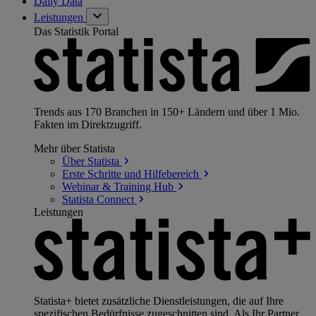
Daily Data
Leistungen
Das Statistik Portal
Trends aus 170 Branchen in 150+ Ländern und über 1 Mio.
Fakten im Direktzugriff.
Mehr über Statista
Über
Statista
Erste Schritte und
Hilfebereich
Webinar & Training
Hub
Statista
Connect
Leistungen
Statista+ bietet zusätzliche Dienstleistungen, die auf Ihre
spezifischen Bedürfnisse zugeschnitten sind. Als Ihr Partner