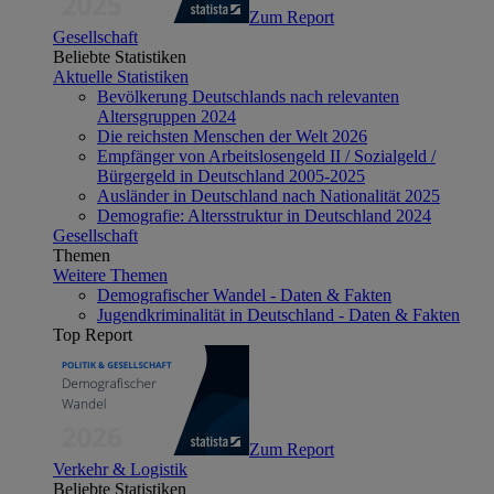
Zum Report
Gesellschaft
Beliebte Statistiken
Aktuelle Statistiken
Bevölkerung Deutschlands nach relevanten
Altersgruppen 2024
Die reichsten Menschen der Welt 2026
Empfänger von Arbeitslosengeld II / Sozialgeld /
Bürgergeld in Deutschland 2005-2025
Ausländer in Deutschland nach Nationalität 2025
Demografie: Altersstruktur in Deutschland 2024
Gesellschaft
Themen
Weitere Themen
Demografischer Wandel - Daten & Fakten
Jugendkriminalität in Deutschland - Daten & Fakten
Top Report
Zum Report
Verkehr & Logistik
Beliebte Statistiken