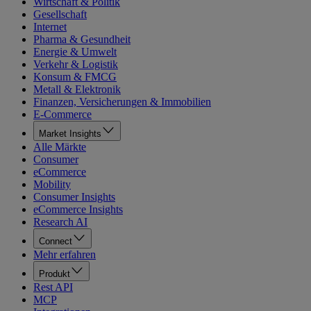
Wirtschaft & Politik
Gesellschaft
Internet
Pharma & Gesundheit
Energie & Umwelt
Verkehr & Logistik
Konsum & FMCG
Metall & Elektronik
Finanzen, Versicherungen & Immobilien
E-Commerce
Market Insights
Alle Märkte
Consumer
eCommerce
Mobility
Consumer Insights
eCommerce Insights
Research AI
Connect
Mehr erfahren
Produkt
Rest API
MCP