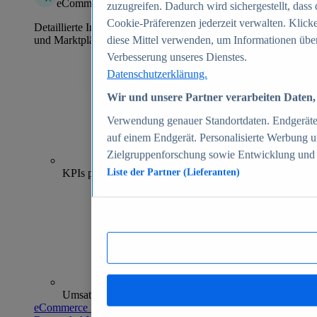
eCommerce Insights
zuzugreifen. Dadurch wird sichergestellt, dass 
Cookie-Präferenzen jederzeit verwalten. Klick
Detaillierte Informationen zu mehr als 39.000 Online-Shops
und Marktplätzen
diese Mittel verwenden, um Informationen über
Verbesserung unseres Dienstes.
Datenschutzerklärung.
Wir und unsere Partner verarbeiten Daten, 
Verwendung genauer Standortdaten. Endgeräteei
auf einem Endgerät. Personalisierte Werbung 
Zielgruppenforschung sowie Entwicklung und
70+
KPIs pro Shop
Liste der Partner (Lieferanten)
Umsatzanalysen und -prognosen
eCommerce Insights entdecken