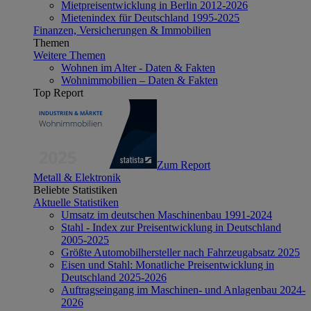
Mietpreisentwicklung in Berlin 2012-2026
Mietenindex für Deutschland 1995-2025
Finanzen, Versicherungen & Immobilien
Themen
Weitere Themen
Wohnen im Alter - Daten & Fakten
Wohnimmobilien – Daten & Fakten
Top Report
Zum Report
Metall & Elektronik
Beliebte Statistiken
Aktuelle Statistiken
Umsatz im deutschen Maschinenbau 1991-2024
Stahl - Index zur Preisentwicklung in Deutschland
2005-2025
Größte Automobilhersteller nach Fahrzeugabsatz 2025
Eisen und Stahl: Monatliche Preisentwicklung in
Deutschland 2025-2026
Auftragseingang im Maschinen- und Anlagenbau 2024-
2026