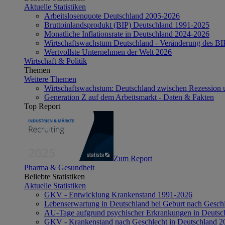
Aktuelle Statistiken
Arbeitslosenquote Deutschland 2005-2026
Bruttoinlandsprodukt (BIP) Deutschland 1991-2025
Monatliche Inflationsrate in Deutschland 2024-2026
Wirtschaftswachstum Deutschland - Veränderung des B
Wertvollste Unternehmen der Welt 2026
Wirtschaft & Politik
Themen
Weitere Themen
Wirtschaftswachstum: Deutschland zwischen Rezession 
Generation Z auf dem Arbeitsmarkt - Daten & Fakten
Top Report
Zum Report
Pharma & Gesundheit
Beliebte Statistiken
Aktuelle Statistiken
GKV - Entwicklung Krankenstand 1991-2026
Lebenserwartung in Deutschland bei Geburt nach Gesch
AU-Tage aufgrund psychischer Erkrankungen in Deutsc
GKV - Krankenstand nach Geschlecht in Deutschland 