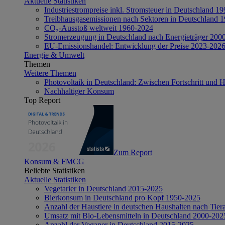
Aktuelle Statistiken
Industriestrompreise inkl. Stromsteuer in Deutschland 1
Treibhausgasemissionen nach Sektoren in Deutschland 
CO₂-Ausstoß weltweit 1960-2024
Stromerzeugung in Deutschland nach Energieträger 200
EU-Emissionshandel: Entwicklung der Preise 2023-202
Energie & Umwelt
Themen
Weitere Themen
Photovoltaik in Deutschland: Zwischen Fortschritt und 
Nachhaltiger Konsum
Top Report
Zum Report
Konsum & FMCG
Beliebte Statistiken
Aktuelle Statistiken
Vegetarier in Deutschland 2015-2025
Bierkonsum in Deutschland pro Kopf 1950-2025
Anzahl der Haustiere in deutschen Haushalten nach Tier
Umsatz mit Bio-Lebensmitteln in Deutschland 2000-202
Anzahl der Veganer in Deutschland 2015-2025