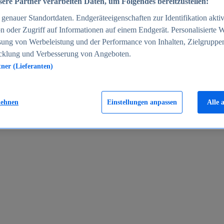
ere Partner verarbeiten Daten, um Folgendes bereitzustellen:
enauer Standortdaten. Endgeräteeigenschaften zur Identifikation aktiv
n oder Zugriff auf Informationen auf einem Endgerät. Personalisierte
sung von Werbeleistung und der Performance von Inhalten, Zielgruppe
cklung und Verbesserung von Angeboten.
tner (Lieferanten)
en 2024
lehnen
Einstellungen anpassen
Alle 
rgeld in Deutschland 2005-2025