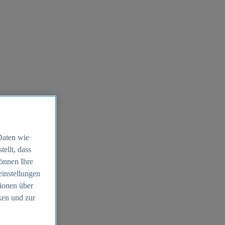
Daten wie
ellt, dass
können Ihre
einstellungen
ionen über
ken und zur