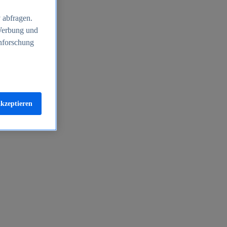
 abfragen.
 Werbung und
nforschung
akzeptieren