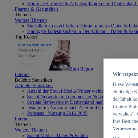
Häufigste Gründe für Arbeitsunfähigkeit in Deutschland
Pharma & Gesundheit
Themen
Weitere Themen
Statistiken zu psychischen Erkrankungen - Daten & Fakt
Häufigste Todesursachen in Deutschland - Daten & Fakt
Top Report
Zum Report
Wir respekt
Internet
Beliebte Statistiken
Diese Websi
Aktuelle Statistiken
Anzahl der Social-Media-Nutzer weltweit 2012-2025
eindeutige K
Social Networks mit den meisten Nutzern weltweit 2025
der Inhalt k
Soziale Netzwerke in Deutschland nach Generationen 2
Cookie-Präfe
Instagram - Nutzung nach Alter und Geschlecht in Deut
Podcasts - Nutzung 2016-2025
verwalten“. 
Internet
Ihre Besuche
Themen
Verbesserung
Weitere Themen
Social Media - Daten & Fakten