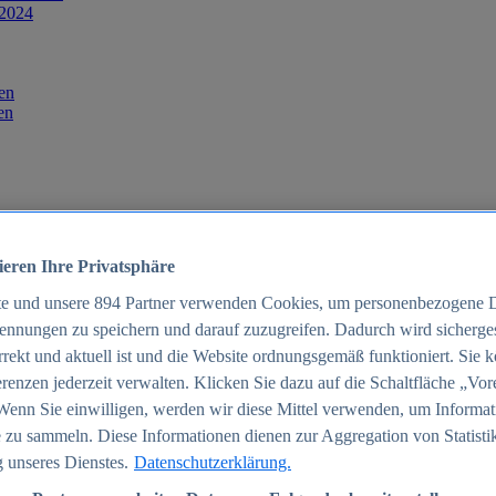
 2024
en
en
ieren Ihre Privatsphäre
te und unsere
894
Partner verwenden Cookies, um personenbezogene 
ennungen zu speichern und darauf zuzugreifen. Dadurch wird sichergest
orrekt und aktuell ist und die Website ordnungsgemäß funktioniert. Sie 
025
renzen jederzeit verwalten. Klicken Sie dazu auf die Schaltfläche „Vor
schland 2025
Wenn Sie einwilligen, werden wir diese Mittel verwenden, um Informat
 zu sammeln. Diese Informationen dienen zur Aggregation von Statisti
 unseres Dienstes.
Datenschutzerklärung.