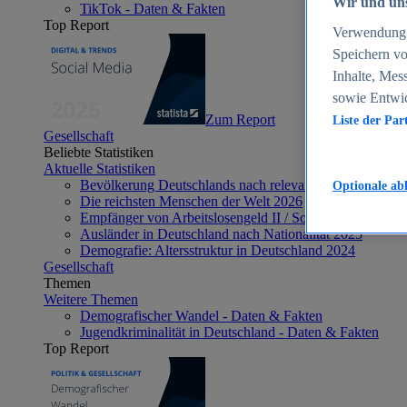
Wir und uns
TikTok - Daten & Fakten
Top Report
Verwendung g
Speichern vo
Inhalte, Mes
sowie Entwi
Zum Report
Liste der Par
Gesellschaft
Beliebte Statistiken
Aktuelle Statistiken
Bevölkerung Deutschlands nach relevanten Altersgrupp
Optionale ab
Die reichsten Menschen der Welt 2026
Empfänger von Arbeitslosengeld II / Sozialgeld / Bürge
Ausländer in Deutschland nach Nationalität 2025
Demografie: Altersstruktur in Deutschland 2024
Gesellschaft
Themen
Weitere Themen
Demografischer Wandel - Daten & Fakten
Jugendkriminalität in Deutschland - Daten & Fakten
Top Report