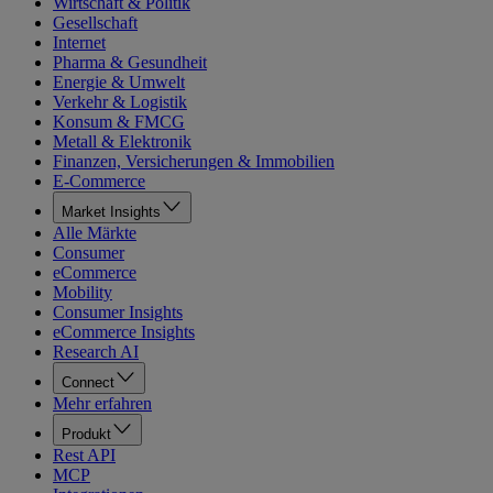
Wirtschaft & Politik
Gesellschaft
Internet
Pharma & Gesundheit
Energie & Umwelt
Verkehr & Logistik
Konsum & FMCG
Metall & Elektronik
Finanzen, Versicherungen & Immobilien
E-Commerce
Market Insights
Alle Märkte
Consumer
eCommerce
Mobility
Consumer Insights
eCommerce Insights
Research AI
Connect
Mehr erfahren
Produkt
Rest API
MCP