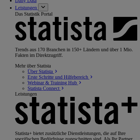
Daily Data
Leistungen
Das Statistik Portal
Trends aus 170 Branchen in 150+ Ländern und über 1 Mio.
Fakten im Direktzugriff.
Mehr über Statista
Über
Statista
Erste Schritte und
Hilfebereich
Webinar & Training
Hub
Statista
Connect
Leistungen
Statista+ bietet zusätzliche Dienstleistungen, die auf Ihre
spezifischen Bedürfnisse zugeschnitten sind. Als Ihr Partner