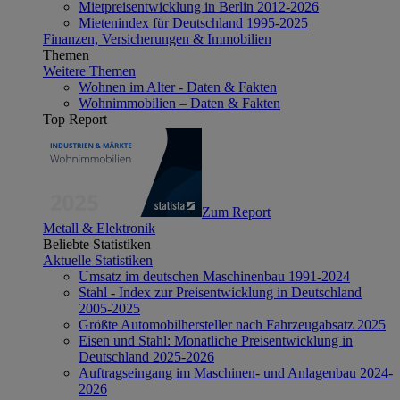
Mietpreisentwicklung in Berlin 2012-2026
Mietenindex für Deutschland 1995-2025
Finanzen, Versicherungen & Immobilien
Themen
Weitere Themen
Wohnen im Alter - Daten & Fakten
Wohnimmobilien – Daten & Fakten
Top Report
Zum Report
Metall & Elektronik
Beliebte Statistiken
Aktuelle Statistiken
Umsatz im deutschen Maschinenbau 1991-2024
Stahl - Index zur Preisentwicklung in Deutschland
2005-2025
Größte Automobilhersteller nach Fahrzeugabsatz 2025
Eisen und Stahl: Monatliche Preisentwicklung in
Deutschland 2025-2026
Auftragseingang im Maschinen- und Anlagenbau 2024-
2026