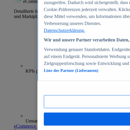
eCommerce Insights
zuzugreifen. Dadurch wird sichergestellt, dass 
Cookie-Präferenzen jederzeit verwalten. Klick
Detaillierte Informationen zu mehr als 39.000 Online-Shops
und Marktplätzen
diese Mittel verwenden, um Informationen über
Verbesserung unseres Dienstes.
Datenschutzerklärung.
Wir und unsere Partner verarbeiten Daten, 
Verwendung genauer Standortdaten. Endgeräteei
auf einem Endgerät. Personalisierte Werbung 
Zielgruppenforschung sowie Entwicklung und
70+
KPIs pro Shop
Liste der Partner (Lieferanten)
Umsatzanalysen und -prognosen
eCommerce Insights entdecken