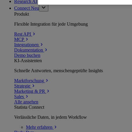
Research AI
Connect
Neu
Produkt
Flexible Integration für jede Umgebung
Rest API
MCP
Integrationen
Dokumentation
Demo buchen
KI-Assistenten
Schnelle Antworten, menschengeprüfte Insights
Marktforschung
Strategie
Marketing & PR
Sales
Alle ansehen
Statista Connect
Verlässliche Daten, in jedem Workflow
Mehr
erfahren