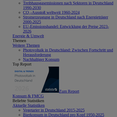
Treibhausgasemissionen nach Sektoren in Deutschland
1990-2030
CO₂-Ausstoß weltweit 1960-2024
Stromerzeugung in Deutschland nach Energieträger
2000-2025
EU-Emissionshandel: Entwicklung der Preise 2023-
2026
Energie & Umwelt
Themen
Weitere Themen
Photovoltaik in Deutschland: Zwischen Fortschritt und
Herausforderung
Nachhaltiger Konsum
Top Report
Zum Report
Konsum & FMCG
Beliebte Statistiken
Aktuelle Statistiken
Vegetarier in Deutschland 2015-2025
Bierkonsum in Deutschland pro Kopf 1950-2025