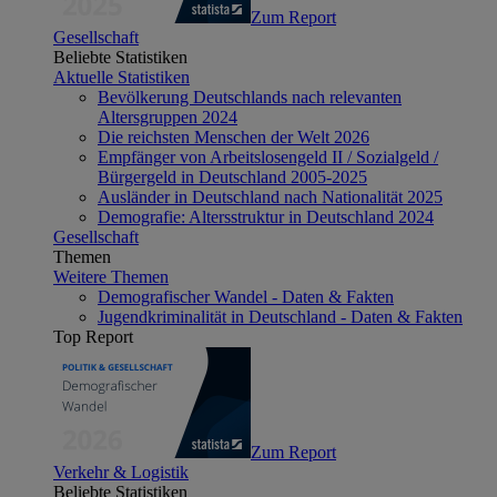
Zum Report
Gesellschaft
Beliebte Statistiken
Aktuelle Statistiken
Bevölkerung Deutschlands nach relevanten
Altersgruppen 2024
Die reichsten Menschen der Welt 2026
Empfänger von Arbeitslosengeld II / Sozialgeld /
Bürgergeld in Deutschland 2005-2025
Ausländer in Deutschland nach Nationalität 2025
Demografie: Altersstruktur in Deutschland 2024
Gesellschaft
Themen
Weitere Themen
Demografischer Wandel - Daten & Fakten
Jugendkriminalität in Deutschland - Daten & Fakten
Top Report
Zum Report
Verkehr & Logistik
Beliebte Statistiken