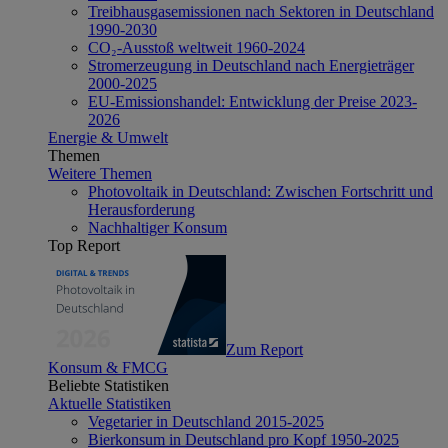
Treibhausgasemissionen nach Sektoren in Deutschland
1990-2030
CO₂-Ausstoß weltweit 1960-2024
Stromerzeugung in Deutschland nach Energieträger
2000-2025
EU-Emissionshandel: Entwicklung der Preise 2023-
2026
Energie & Umwelt
Themen
Weitere Themen
Photovoltaik in Deutschland: Zwischen Fortschritt und
Herausforderung
Nachhaltiger Konsum
Top Report
Zum Report
Konsum & FMCG
Beliebte Statistiken
Aktuelle Statistiken
Vegetarier in Deutschland 2015-2025
Bierkonsum in Deutschland pro Kopf 1950-2025