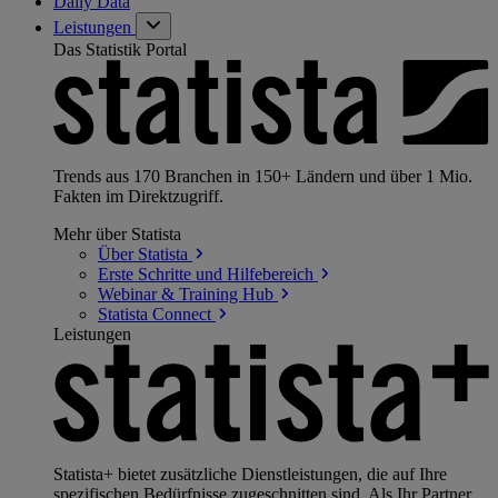
Daily Data
Leistungen
Das Statistik Portal
Trends aus 170 Branchen in 150+ Ländern und über 1 Mio.
Fakten im Direktzugriff.
Mehr über Statista
Über
Statista
Erste Schritte und
Hilfebereich
Webinar & Training
Hub
Statista
Connect
Leistungen
Statista+ bietet zusätzliche Dienstleistungen, die auf Ihre
spezifischen Bedürfnisse zugeschnitten sind. Als Ihr Partner