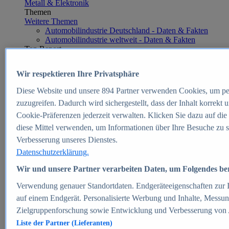
Metall & Elektronik
Themen
Weitere Themen
Automobilindustrie Deutschland - Daten & Fakten
Automobilindustrie weltweit - Daten & Fakten
Top Report
Wir respektieren Ihre Privatsphäre
Diese Website und unsere
894
Partner verwenden Cookies, um pe
Zum Report
zuzugreifen. Dadurch wird sichergestellt, dass der Inhalt korrekt
E-commerce
Cookie-Präferenzen jederzeit verwalten. Klicken Sie dazu auf die
Beliebte Statistiken
diese Mittel verwenden, um Informationen über Ihre Besuche zu s
Aktuelle Statistiken
E-Commerce - Entwicklung des Umsatzes in
Verbesserung unseres Dienstes.
Deutschland 1999-2025
Datenschutzerklärung.
Umsatz von Amazon in Deutschland und weltweit
2010-2025
Wir und unsere Partner verarbeiten Daten, um Folgendes bere
B2C-E-Commerce: Top-50 Online Shops in
Deutschland 2024
Verwendung genauer Standortdaten. Endgeräteeigenschaften zur Id
Marktanteile von Online-Zahlungsverfahren in
auf einem Endgerät. Personalisierte Werbung und Inhalte, Messu
Deutschland 2024
Zielgruppenforschung sowie Entwicklung und Verbesserung von
Umsatzstarke Warengruppen im Online-Handel in
Deutschland 2023-2025
Liste der Partner (Lieferanten)