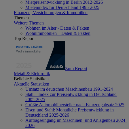
Mietpreisentwicklung in Berlin 2012-2026
Mietenindex für Deutschland 1995-2025
Finanzen, Versicherungen & Immobilien
Themen
Weitere Themen
Wohnen im Alter - Daten & Fakten
Wohnimmobilien – Daten & Fakten
Top Report
Zum Report
Metall & Elektronik
Beliebte Statistiken
Aktuelle Statistiken
Umsatz im deutschen Maschinenbau 1991-2024
Stahl - Index zur Preisentwicklung in Deutschland
2005-2025
Größte Automobilhersteller nach Fahrzeugabsatz 2025
Eisen und Stahl: Monatliche Preisentwicklung in
Deutschland 2025-2026
Auftragseingang im Maschinen- und Anlagenbau 2024-
2026