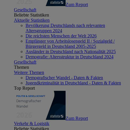
Zum Report
Gesellschaft
Beliebte Statistiken
Aktuelle Statistiken
Bevölkerung Deutschlands nach relevanten
Altersgruppen 2024
Die reichsten Menschen der Welt 2026
Empfänger von Arbeitslosengeld II / Sozialgeld /
Bürgergeld in Deutschland 2005-2025
Ausländer in Deutschland nach Nationalität 2025
Demografie: Altersstruktur in Deutschland 2024
Gesellschaft
Themen
Weitere Themen
Demografischer Wandel - Daten & Fakten
Jugendkriminalität in Deutschland - Daten & Fakten
Top Report
Zum Report
Verkehr & Logistik
Beliebte Statistiken