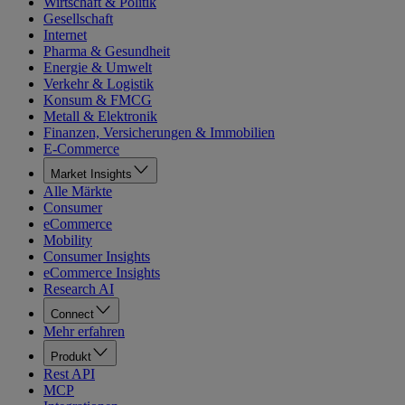
Wirtschaft & Politik
Gesellschaft
Internet
Pharma & Gesundheit
Energie & Umwelt
Verkehr & Logistik
Konsum & FMCG
Metall & Elektronik
Finanzen, Versicherungen & Immobilien
E-Commerce
Market Insights
Alle Märkte
Consumer
eCommerce
Mobility
Consumer Insights
eCommerce Insights
Research AI
Connect
Mehr erfahren
Produkt
Rest API
MCP