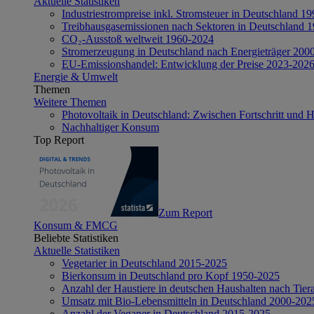
Aktuelle Statistiken
Industriestrompreise inkl. Stromsteuer in Deutschland 1
Treibhausgasemissionen nach Sektoren in Deutschland 
CO₂-Ausstoß weltweit 1960-2024
Stromerzeugung in Deutschland nach Energieträger 200
EU-Emissionshandel: Entwicklung der Preise 2023-202
Energie & Umwelt
Themen
Weitere Themen
Photovoltaik in Deutschland: Zwischen Fortschritt und 
Nachhaltiger Konsum
Top Report
Zum Report
Konsum & FMCG
Beliebte Statistiken
Aktuelle Statistiken
Vegetarier in Deutschland 2015-2025
Bierkonsum in Deutschland pro Kopf 1950-2025
Anzahl der Haustiere in deutschen Haushalten nach Tier
Umsatz mit Bio-Lebensmitteln in Deutschland 2000-202
Anzahl der Veganer in Deutschland 2015-2025