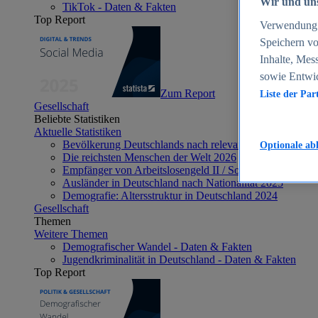
Wir und uns
TikTok - Daten & Fakten
Top Report
Verwendung g
Speichern vo
Inhalte, Mes
sowie Entwi
Zum Report
Liste der Par
Gesellschaft
Beliebte Statistiken
Aktuelle Statistiken
Bevölkerung Deutschlands nach relevanten Altersgrupp
Optionale ab
Die reichsten Menschen der Welt 2026
Empfänger von Arbeitslosengeld II / Sozialgeld / Bürge
Ausländer in Deutschland nach Nationalität 2025
Demografie: Altersstruktur in Deutschland 2024
Gesellschaft
Themen
Weitere Themen
Demografischer Wandel - Daten & Fakten
Jugendkriminalität in Deutschland - Daten & Fakten
Top Report