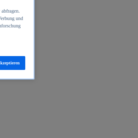
 abfragen.
 Werbung und
nforschung
akzeptieren