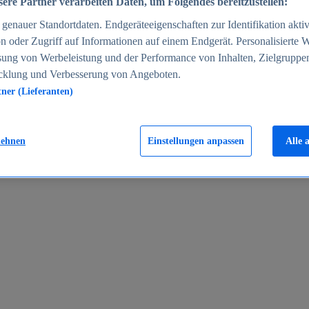
ere Partner verarbeiten Daten, um Folgendes bereitzustellen:
enauer Standortdaten. Endgeräteeigenschaften zur Identifikation aktiv
n oder Zugriff auf Informationen auf einem Endgerät. Personalisierte
sung von Werbeleistung und der Performance von Inhalten, Zielgruppe
cklung und Verbesserung von Angeboten.
tner (Lieferanten)
en 2024
lehnen
Einstellungen anpassen
Alle 
rgeld in Deutschland 2005-2025