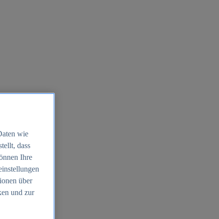
Daten wie
ellt, dass
können Ihre
einstellungen
ionen über
ken und zur