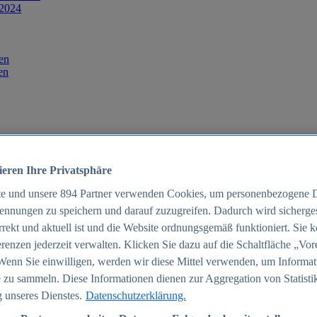
 2024
en
en
ieren Ihre Privatsphäre
te und unsere
894
Partner verwenden Cookies, um personenbezogene 
ennungen zu speichern und darauf zuzugreifen. Dadurch wird sichergest
orrekt und aktuell ist und die Website ordnungsgemäß funktioniert. Sie 
025
renzen jederzeit verwalten. Klicken Sie dazu auf die Schaltfläche „Vor
schland 2025
Wenn Sie einwilligen, werden wir diese Mittel verwenden, um Informat
 zu sammeln. Diese Informationen dienen zur Aggregation von Statisti
 unseres Dienstes.
Datenschutzerklärung.