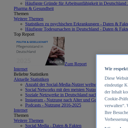
Häufigste Gründe für Arbeitsunfähigkeit in Deutschland
Pharma & Gesundheit
Themen
Weitere Themen
Statistiken zu psychischen Erkrankungen - Daten & Fakt
Häufigste Todesursachen in Deutschland - Daten & Fakt
Top Report
Zum Report
Wir respekt
Internet
Beliebte Statistiken
Diese Websi
Aktuelle Statistiken
Anzahl der Social-Media-Nutzer weltweit 2012-2025
eindeutige K
Social Networks mit den meisten Nutzern weltweit 2025
der Inhalt k
Soziale Netzwerke in Deutschland nach Generationen 2
Cookie-Präfe
Instagram - Nutzung nach Alter und Geschlecht in Deut
Podcasts - Nutzung 2016-2025
verwalten“. 
Internet
Ihre Besuche
Themen
Verbesserung
Weitere Themen
Social Media - Daten & Fakten