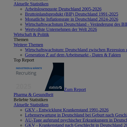
Aktuelle Statistiken
Arbeitslosenquote Deutschland 2005-2026
Bruttoinlandsprodukt (BIP) Deutschland 1991-2025
Monatliche Inflationsrate in Deutschland 2024-2026
Wirtschaftswachstum Deutschland - Veränderung des B
Wertvollste Unternehmen der Welt 2026
Wirtschaft & Politik
Themen
Weitere Themen
Wirtschaftswachstum: Deutschland zwischen Rezession 
Generation Z auf dem Arbeitsmarkt - Daten & Fakten
Top Report
Zum Report
Pharma & Gesundheit
Beliebte Statistiken
Aktuelle Statistiken
GKV - Entwicklung Krankenstand 1991-2026
Lebenserwartung in Deutschland bei Geburt nach Gesch
AU-Tage aufgrund psychischer Erkrankungen in Deutsc
GKV - Krankenstand nach Geschlecht in Deutschland 