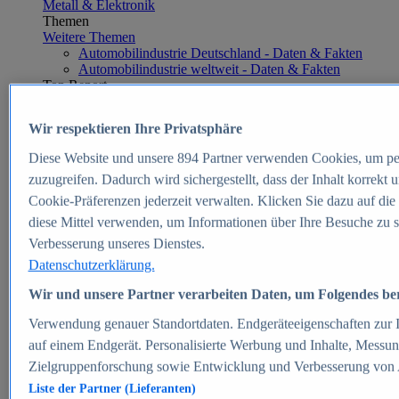
Metall & Elektronik
Themen
Weitere Themen
Automobilindustrie Deutschland - Daten & Fakten
Automobilindustrie weltweit - Daten & Fakten
Top Report
Wir respektieren Ihre Privatsphäre
Diese Website und unsere
894
Partner verwenden Cookies, um pe
Zum Report
zuzugreifen. Dadurch wird sichergestellt, dass der Inhalt korrekt
E-commerce
Cookie-Präferenzen jederzeit verwalten. Klicken Sie dazu auf die
Beliebte Statistiken
diese Mittel verwenden, um Informationen über Ihre Besuche zu s
Aktuelle Statistiken
E-Commerce - Entwicklung des Umsatzes in
Verbesserung unseres Dienstes.
Deutschland 1999-2025
Datenschutzerklärung.
Umsatz von Amazon in Deutschland und weltweit
2010-2025
Wir und unsere Partner verarbeiten Daten, um Folgendes bere
B2C-E-Commerce: Top-50 Online Shops in
Deutschland 2024
Verwendung genauer Standortdaten. Endgeräteeigenschaften zur Id
Marktanteile von Online-Zahlungsverfahren in
auf einem Endgerät. Personalisierte Werbung und Inhalte, Messu
Deutschland 2024
Zielgruppenforschung sowie Entwicklung und Verbesserung von
Umsatzstarke Warengruppen im Online-Handel in
Deutschland 2023-2025
Liste der Partner (Lieferanten)