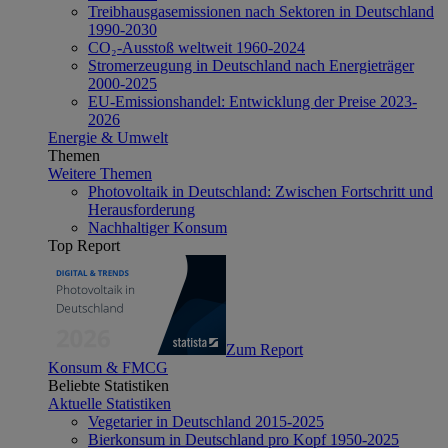
Treibhausgasemissionen nach Sektoren in Deutschland
1990-2030
CO₂-Ausstoß weltweit 1960-2024
Stromerzeugung in Deutschland nach Energieträger
2000-2025
EU-Emissionshandel: Entwicklung der Preise 2023-
2026
Energie & Umwelt
Themen
Weitere Themen
Photovoltaik in Deutschland: Zwischen Fortschritt und
Herausforderung
Nachhaltiger Konsum
Top Report
Zum Report
Konsum & FMCG
Beliebte Statistiken
Aktuelle Statistiken
Vegetarier in Deutschland 2015-2025
Bierkonsum in Deutschland pro Kopf 1950-2025