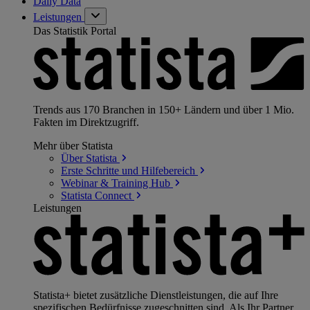
Daily Data
Leistungen
Das Statistik Portal
Trends aus 170 Branchen in 150+ Ländern und über 1 Mio.
Fakten im Direktzugriff.
Mehr über Statista
Über
Statista
Erste Schritte und
Hilfebereich
Webinar & Training
Hub
Statista
Connect
Leistungen
Statista+ bietet zusätzliche Dienstleistungen, die auf Ihre
spezifischen Bedürfnisse zugeschnitten sind. Als Ihr Partner