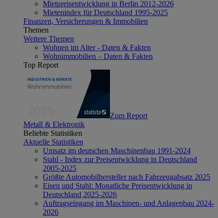
Mietpreisentwicklung in Berlin 2012-2026
Mietenindex für Deutschland 1995-2025
Finanzen, Versicherungen & Immobilien
Themen
Weitere Themen
Wohnen im Alter - Daten & Fakten
Wohnimmobilien – Daten & Fakten
Top Report
Zum Report
Metall & Elektronik
Beliebte Statistiken
Aktuelle Statistiken
Umsatz im deutschen Maschinenbau 1991-2024
Stahl - Index zur Preisentwicklung in Deutschland
2005-2025
Größte Automobilhersteller nach Fahrzeugabsatz 2025
Eisen und Stahl: Monatliche Preisentwicklung in
Deutschland 2025-2026
Auftragseingang im Maschinen- und Anlagenbau 2024-
2026