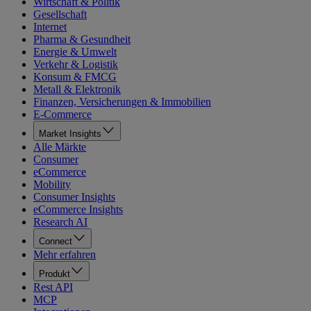
Wirtschaft & Politik
Gesellschaft
Internet
Pharma & Gesundheit
Energie & Umwelt
Verkehr & Logistik
Konsum & FMCG
Metall & Elektronik
Finanzen, Versicherungen & Immobilien
E-Commerce
Market Insights
Alle Märkte
Consumer
eCommerce
Mobility
Consumer Insights
eCommerce Insights
Research AI
Connect
Mehr erfahren
Produkt
Rest API
MCP