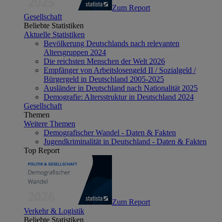
Zum Report
Gesellschaft
Beliebte Statistiken
Aktuelle Statistiken
Bevölkerung Deutschlands nach relevanten
Altersgruppen 2024
Die reichsten Menschen der Welt 2026
Empfänger von Arbeitslosengeld II / Sozialgeld /
Bürgergeld in Deutschland 2005-2025
Ausländer in Deutschland nach Nationalität 2025
Demografie: Altersstruktur in Deutschland 2024
Gesellschaft
Themen
Weitere Themen
Demografischer Wandel - Daten & Fakten
Jugendkriminalität in Deutschland - Daten & Fakten
Top Report
Zum Report
Verkehr & Logistik
Beliebte Statistiken