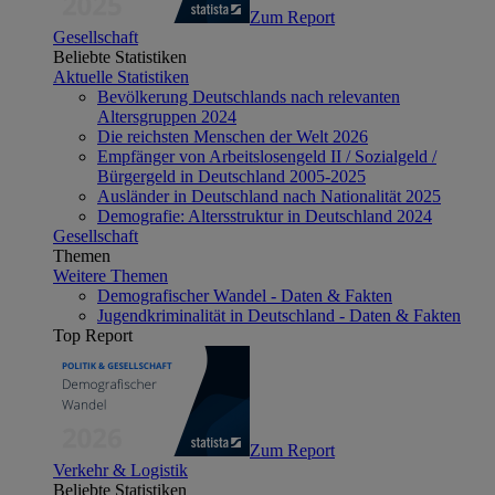
Zum Report
Gesellschaft
Beliebte Statistiken
Aktuelle Statistiken
Bevölkerung Deutschlands nach relevanten
Altersgruppen 2024
Die reichsten Menschen der Welt 2026
Empfänger von Arbeitslosengeld II / Sozialgeld /
Bürgergeld in Deutschland 2005-2025
Ausländer in Deutschland nach Nationalität 2025
Demografie: Altersstruktur in Deutschland 2024
Gesellschaft
Themen
Weitere Themen
Demografischer Wandel - Daten & Fakten
Jugendkriminalität in Deutschland - Daten & Fakten
Top Report
Zum Report
Verkehr & Logistik
Beliebte Statistiken