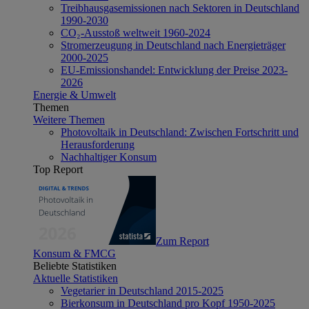
Treibhausgasemissionen nach Sektoren in Deutschland
1990-2030
CO₂-Ausstoß weltweit 1960-2024
Stromerzeugung in Deutschland nach Energieträger
2000-2025
EU-Emissionshandel: Entwicklung der Preise 2023-
2026
Energie & Umwelt
Themen
Weitere Themen
Photovoltaik in Deutschland: Zwischen Fortschritt und
Herausforderung
Nachhaltiger Konsum
Top Report
Zum Report
Konsum & FMCG
Beliebte Statistiken
Aktuelle Statistiken
Vegetarier in Deutschland 2015-2025
Bierkonsum in Deutschland pro Kopf 1950-2025