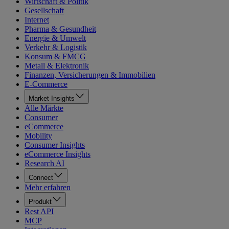
Wirtschaft & Politik
Gesellschaft
Internet
Pharma & Gesundheit
Energie & Umwelt
Verkehr & Logistik
Konsum & FMCG
Metall & Elektronik
Finanzen, Versicherungen & Immobilien
E-Commerce
Market Insights
Alle Märkte
Consumer
eCommerce
Mobility
Consumer Insights
eCommerce Insights
Research AI
Connect
Mehr erfahren
Produkt
Rest API
MCP