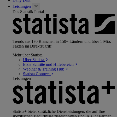
Daily Data
Leistungen
Das Statistik Portal
Trends aus 170 Branchen in 150+ Ländern und über 1 Mio.
Fakten im Direktzugriff.
Mehr über Statista
Über
Statista
Erste Schritte und
Hilfebereich
Webinar & Training
Hub
Statista
Connect
Leistungen
Statista+ bietet zusätzliche Dienstleistungen, die auf Ihre
spezifischen Bedürfnisse zugeschnitten sind. Als Ihr Partner