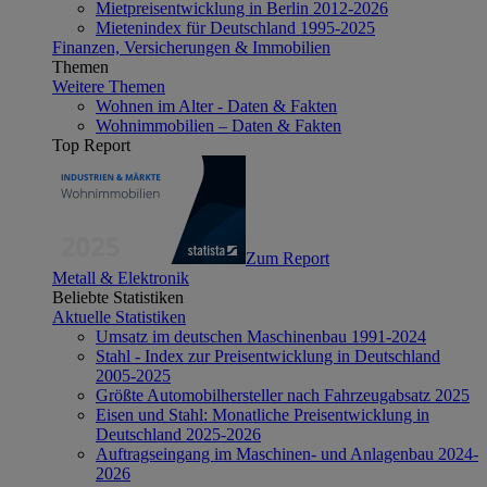
Mietpreisentwicklung in Berlin 2012-2026
Mietenindex für Deutschland 1995-2025
Finanzen, Versicherungen & Immobilien
Themen
Weitere Themen
Wohnen im Alter - Daten & Fakten
Wohnimmobilien – Daten & Fakten
Top Report
Zum Report
Metall & Elektronik
Beliebte Statistiken
Aktuelle Statistiken
Umsatz im deutschen Maschinenbau 1991-2024
Stahl - Index zur Preisentwicklung in Deutschland
2005-2025
Größte Automobilhersteller nach Fahrzeugabsatz 2025
Eisen und Stahl: Monatliche Preisentwicklung in
Deutschland 2025-2026
Auftragseingang im Maschinen- und Anlagenbau 2024-
2026