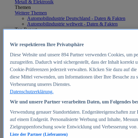
Metall & Elektronik
Themen
Weitere Themen
Automobilindustrie Deutschland - Daten & Fakten
Automobilindustrie weltweit - Daten & Fakten
Top Report
Wir respektieren Ihre Privatsphäre
Diese Website und unsere
894
Partner verwenden Cookies, um pe
Zum Report
zuzugreifen. Dadurch wird sichergestellt, dass der Inhalt korrekt
E-commerce
Cookie-Präferenzen jederzeit verwalten. Klicken Sie dazu auf die
Beliebte Statistiken
diese Mittel verwenden, um Informationen über Ihre Besuche zu s
Aktuelle Statistiken
E-Commerce - Entwicklung des Umsatzes in
Verbesserung unseres Dienstes.
Deutschland 1999-2025
Datenschutzerklärung.
Umsatz von Amazon in Deutschland und weltweit
2010-2025
Wir und unsere Partner verarbeiten Daten, um Folgendes bere
B2C-E-Commerce: Top-50 Online Shops in
Deutschland 2024
Verwendung genauer Standortdaten. Endgeräteeigenschaften zur Id
Marktanteile von Online-Zahlungsverfahren in
auf einem Endgerät. Personalisierte Werbung und Inhalte, Messu
Deutschland 2024
Zielgruppenforschung sowie Entwicklung und Verbesserung von
Umsatzstarke Warengruppen im Online-Handel in
Deutschland 2023-2025
Liste der Partner (Lieferanten)