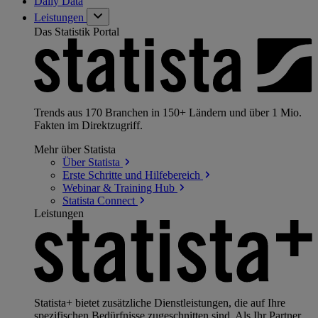
Daily Data
Leistungen
Das Statistik Portal
Trends aus 170 Branchen in 150+ Ländern und über 1 Mio.
Fakten im Direktzugriff.
Mehr über Statista
Über
Statista
Erste Schritte und
Hilfebereich
Webinar & Training
Hub
Statista
Connect
Leistungen
Statista+ bietet zusätzliche Dienstleistungen, die auf Ihre
spezifischen Bedürfnisse zugeschnitten sind. Als Ihr Partner