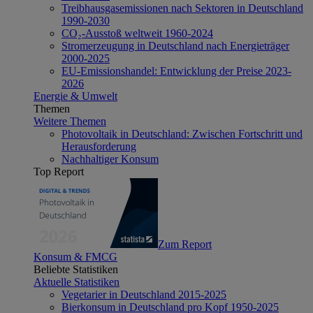
Treibhausgasemissionen nach Sektoren in Deutschland
1990-2030
CO₂-Ausstoß weltweit 1960-2024
Stromerzeugung in Deutschland nach Energieträger
2000-2025
EU-Emissionshandel: Entwicklung der Preise 2023-
2026
Energie & Umwelt
Themen
Weitere Themen
Photovoltaik in Deutschland: Zwischen Fortschritt und
Herausforderung
Nachhaltiger Konsum
Top Report
Zum Report
Konsum & FMCG
Beliebte Statistiken
Aktuelle Statistiken
Vegetarier in Deutschland 2015-2025
Bierkonsum in Deutschland pro Kopf 1950-2025