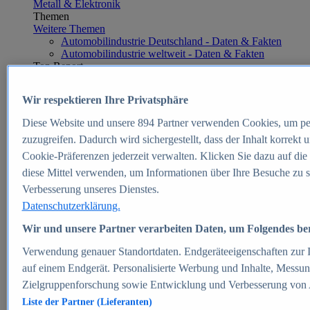
Metall & Elektronik
Themen
Weitere Themen
Automobilindustrie Deutschland - Daten & Fakten
Automobilindustrie weltweit - Daten & Fakten
Top Report
Wir respektieren Ihre Privatsphäre
Diese Website und unsere
894
Partner verwenden Cookies, um pe
Zum Report
zuzugreifen. Dadurch wird sichergestellt, dass der Inhalt korrekt
E-commerce
Cookie-Präferenzen jederzeit verwalten. Klicken Sie dazu auf die
Beliebte Statistiken
diese Mittel verwenden, um Informationen über Ihre Besuche zu s
Aktuelle Statistiken
E-Commerce - Entwicklung des Umsatzes in
Verbesserung unseres Dienstes.
Deutschland 1999-2025
Datenschutzerklärung.
Umsatz von Amazon in Deutschland und weltweit
2010-2025
Wir und unsere Partner verarbeiten Daten, um Folgendes bere
B2C-E-Commerce: Top-50 Online Shops in
Deutschland 2024
Verwendung genauer Standortdaten. Endgeräteeigenschaften zur Id
Marktanteile von Online-Zahlungsverfahren in
auf einem Endgerät. Personalisierte Werbung und Inhalte, Messu
Deutschland 2024
Zielgruppenforschung sowie Entwicklung und Verbesserung von
Umsatzstarke Warengruppen im Online-Handel in
Deutschland 2023-2025
Liste der Partner (Lieferanten)