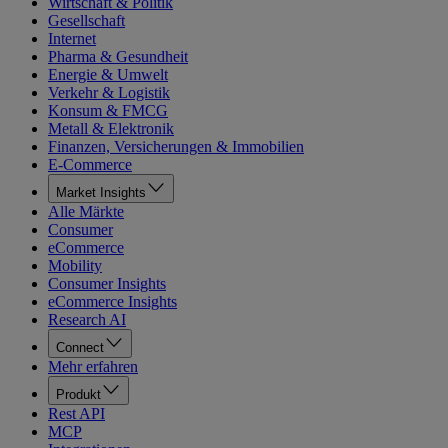
Wirtschaft & Politik
Gesellschaft
Internet
Pharma & Gesundheit
Energie & Umwelt
Verkehr & Logistik
Konsum & FMCG
Metall & Elektronik
Finanzen, Versicherungen & Immobilien
E-Commerce
Market Insights
Alle Märkte
Consumer
eCommerce
Mobility
Consumer Insights
eCommerce Insights
Research AI
Connect
Mehr erfahren
Produkt
Rest API
MCP