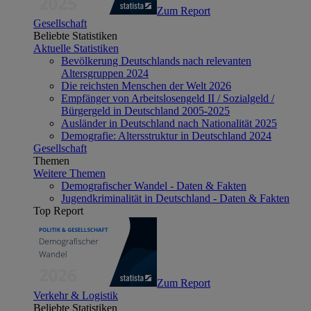
Zum Report
Gesellschaft
Beliebte Statistiken
Aktuelle Statistiken
Bevölkerung Deutschlands nach relevanten
Altersgruppen 2024
Die reichsten Menschen der Welt 2026
Empfänger von Arbeitslosengeld II / Sozialgeld /
Bürgergeld in Deutschland 2005-2025
Ausländer in Deutschland nach Nationalität 2025
Demografie: Altersstruktur in Deutschland 2024
Gesellschaft
Themen
Weitere Themen
Demografischer Wandel - Daten & Fakten
Jugendkriminalität in Deutschland - Daten & Fakten
Top Report
Zum Report
Verkehr & Logistik
Beliebte Statistiken