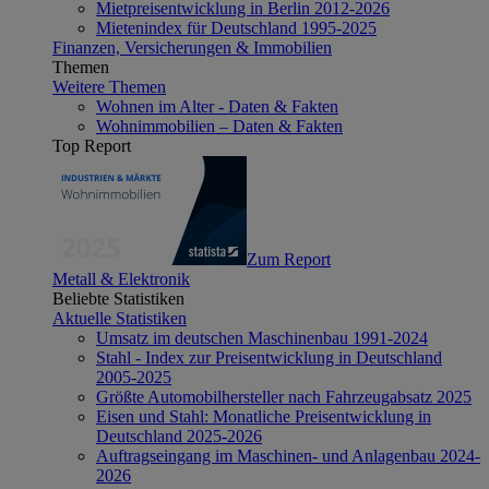
Mietpreisentwicklung in Berlin 2012-2026
Mietenindex für Deutschland 1995-2025
Finanzen, Versicherungen & Immobilien
Themen
Weitere Themen
Wohnen im Alter - Daten & Fakten
Wohnimmobilien – Daten & Fakten
Top Report
Zum Report
Metall & Elektronik
Beliebte Statistiken
Aktuelle Statistiken
Umsatz im deutschen Maschinenbau 1991-2024
Stahl - Index zur Preisentwicklung in Deutschland
2005-2025
Größte Automobilhersteller nach Fahrzeugabsatz 2025
Eisen und Stahl: Monatliche Preisentwicklung in
Deutschland 2025-2026
Auftragseingang im Maschinen- und Anlagenbau 2024-
2026