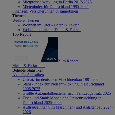
Mietpreisentwicklung in Berlin 2012-2026
Mietenindex für Deutschland 1995-2025
Finanzen, Versicherungen & Immobilien
Themen
Weitere Themen
Wohnen im Alter - Daten & Fakten
Wohnimmobilien – Daten & Fakten
Top Report
Zum Report
Metall & Elektronik
Beliebte Statistiken
Aktuelle Statistiken
Umsatz im deutschen Maschinenbau 1991-2024
Stahl - Index zur Preisentwicklung in Deutschland
2005-2025
Größte Automobilhersteller nach Fahrzeugabsatz 2025
Eisen und Stahl: Monatliche Preisentwicklung in
Deutschland 2025-2026
Auftragseingang im Maschinen- und Anlagenbau 2024-
2026