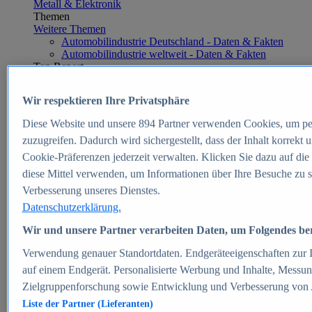
Metall & Elektronik
Themen
Weitere Themen
Automobilindustrie Deutschland - Daten & Fakten
Automobilindustrie weltweit - Daten & Fakten
Top Report
Wir respektieren Ihre Privatsphäre
Diese Website und unsere
894
Partner verwenden Cookies, um pe
Zum Report
zuzugreifen. Dadurch wird sichergestellt, dass der Inhalt korrekt
E-commerce
Cookie-Präferenzen jederzeit verwalten. Klicken Sie dazu auf die
Beliebte Statistiken
diese Mittel verwenden, um Informationen über Ihre Besuche zu s
Aktuelle Statistiken
E-Commerce - Entwicklung des Umsatzes in
Verbesserung unseres Dienstes.
Deutschland 1999-2025
Datenschutzerklärung.
Umsatz von Amazon in Deutschland und weltweit
2010-2025
Wir und unsere Partner verarbeiten Daten, um Folgendes bere
B2C-E-Commerce: Top-50 Online Shops in
Deutschland 2024
Verwendung genauer Standortdaten. Endgeräteeigenschaften zur Id
Marktanteile von Online-Zahlungsverfahren in
auf einem Endgerät. Personalisierte Werbung und Inhalte, Messu
Deutschland 2024
Zielgruppenforschung sowie Entwicklung und Verbesserung von
Umsatzstarke Warengruppen im Online-Handel in
Deutschland 2023-2025
Liste der Partner (Lieferanten)