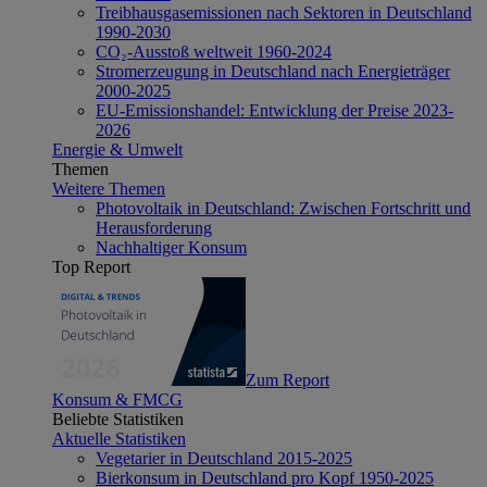
Treibhausgasemissionen nach Sektoren in Deutschland
1990-2030
CO₂-Ausstoß weltweit 1960-2024
Stromerzeugung in Deutschland nach Energieträger
2000-2025
EU-Emissionshandel: Entwicklung der Preise 2023-
2026
Energie & Umwelt
Themen
Weitere Themen
Photovoltaik in Deutschland: Zwischen Fortschritt und
Herausforderung
Nachhaltiger Konsum
Top Report
Zum Report
Konsum & FMCG
Beliebte Statistiken
Aktuelle Statistiken
Vegetarier in Deutschland 2015-2025
Bierkonsum in Deutschland pro Kopf 1950-2025