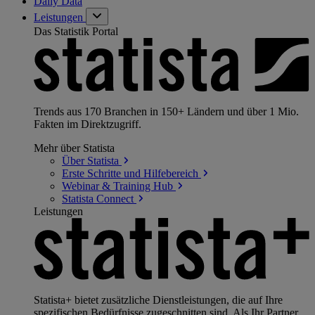
Daily Data
Leistungen
Das Statistik Portal
Trends aus 170 Branchen in 150+ Ländern und über 1 Mio.
Fakten im Direktzugriff.
Mehr über Statista
Über
Statista
Erste Schritte und
Hilfebereich
Webinar & Training
Hub
Statista
Connect
Leistungen
Statista+ bietet zusätzliche Dienstleistungen, die auf Ihre
spezifischen Bedürfnisse zugeschnitten sind. Als Ihr Partner