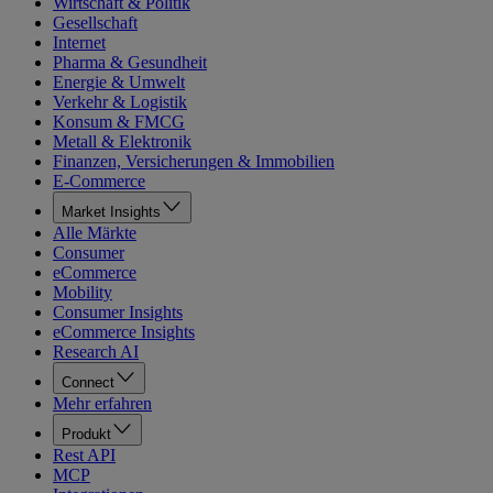
Wirtschaft & Politik
Gesellschaft
Internet
Pharma & Gesundheit
Energie & Umwelt
Verkehr & Logistik
Konsum & FMCG
Metall & Elektronik
Finanzen, Versicherungen & Immobilien
E-Commerce
Market Insights
Alle Märkte
Consumer
eCommerce
Mobility
Consumer Insights
eCommerce Insights
Research AI
Connect
Mehr erfahren
Produkt
Rest API
MCP