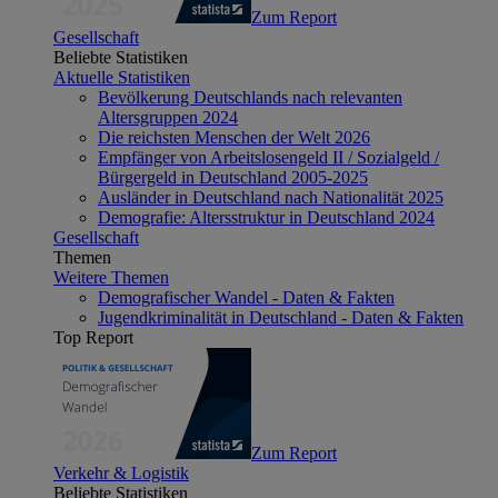
Zum Report
Gesellschaft
Beliebte Statistiken
Aktuelle Statistiken
Bevölkerung Deutschlands nach relevanten
Altersgruppen 2024
Die reichsten Menschen der Welt 2026
Empfänger von Arbeitslosengeld II / Sozialgeld /
Bürgergeld in Deutschland 2005-2025
Ausländer in Deutschland nach Nationalität 2025
Demografie: Altersstruktur in Deutschland 2024
Gesellschaft
Themen
Weitere Themen
Demografischer Wandel - Daten & Fakten
Jugendkriminalität in Deutschland - Daten & Fakten
Top Report
Zum Report
Verkehr & Logistik
Beliebte Statistiken