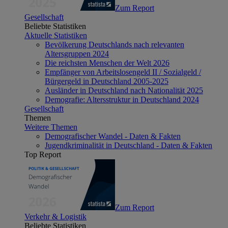
Zum Report
Gesellschaft
Beliebte Statistiken
Aktuelle Statistiken
Bevölkerung Deutschlands nach relevanten
Altersgruppen 2024
Die reichsten Menschen der Welt 2026
Empfänger von Arbeitslosengeld II / Sozialgeld /
Bürgergeld in Deutschland 2005-2025
Ausländer in Deutschland nach Nationalität 2025
Demografie: Altersstruktur in Deutschland 2024
Gesellschaft
Themen
Weitere Themen
Demografischer Wandel - Daten & Fakten
Jugendkriminalität in Deutschland - Daten & Fakten
Top Report
Zum Report
Verkehr & Logistik
Beliebte Statistiken