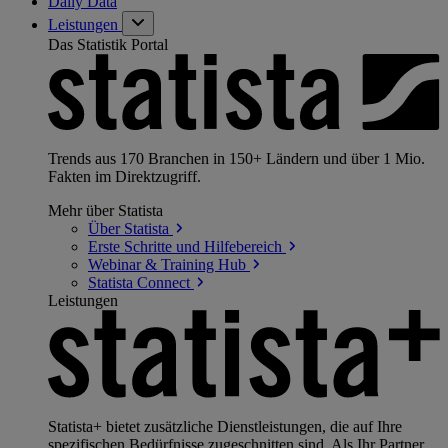
Daily Data
Leistungen
Das Statistik Portal
Trends aus 170 Branchen in 150+ Ländern und über 1 Mio.
Fakten im Direktzugriff.
Mehr über Statista
Über
Statista
Erste Schritte und
Hilfebereich
Webinar & Training
Hub
Statista
Connect
Leistungen
Statista+ bietet zusätzliche Dienstleistungen, die auf Ihre
spezifischen Bedürfnisse zugeschnitten sind. Als Ihr Partner