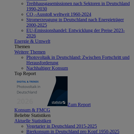
Treibhausgasemissionen nach Sektoren in Deutschland
1990-2030
CO₂-Ausstoß weltweit 1960-2024
Stromerzeugung in Deutschland nach Energieträger
2000-2025
EU-Emissionshandel: Entwicklung der Preise 2023-
2026
Energie & Umwelt
Themen
Weitere Themen
Photovoltaik in Deutschland: Zwischen Fortschritt und
Herausforderung
Nachhaltiger Konsum
Top Report
Zum Report
Konsum & FMCG
Beliebte Statistiken
Aktuelle Statistiken
Vegetarier in Deutschland 2015-2025
Bierkonsum in Deutschland pro Kopf 1950-2025