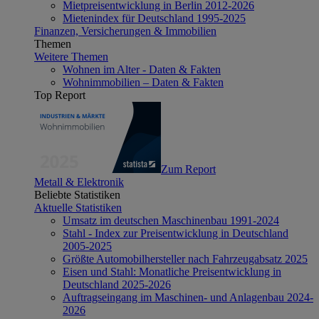
Mietpreisentwicklung in Berlin 2012-2026
Mietenindex für Deutschland 1995-2025
Finanzen, Versicherungen & Immobilien
Themen
Weitere Themen
Wohnen im Alter - Daten & Fakten
Wohnimmobilien – Daten & Fakten
Top Report
Zum Report
Metall & Elektronik
Beliebte Statistiken
Aktuelle Statistiken
Umsatz im deutschen Maschinenbau 1991-2024
Stahl - Index zur Preisentwicklung in Deutschland
2005-2025
Größte Automobilhersteller nach Fahrzeugabsatz 2025
Eisen und Stahl: Monatliche Preisentwicklung in
Deutschland 2025-2026
Auftragseingang im Maschinen- und Anlagenbau 2024-
2026