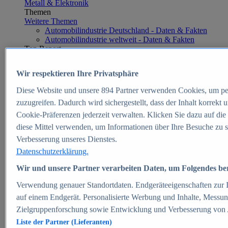
Metall & Elektronik
Themen
Weitere Themen
Automobilindustrie Deutschland - Daten & Fakten
Automobilindustrie weltweit - Daten & Fakten
Top Report
Wir respektieren Ihre Privatsphäre
Diese Website und unsere
894
Partner verwenden Cookies, um pe
Zum Report
zuzugreifen. Dadurch wird sichergestellt, dass der Inhalt korrekt
E-commerce
Cookie-Präferenzen jederzeit verwalten. Klicken Sie dazu auf die
Beliebte Statistiken
diese Mittel verwenden, um Informationen über Ihre Besuche zu s
Aktuelle Statistiken
E-Commerce - Entwicklung des Umsatzes in
Verbesserung unseres Dienstes.
Deutschland 1999-2025
Datenschutzerklärung.
Umsatz von Amazon in Deutschland und weltweit
2010-2025
Wir und unsere Partner verarbeiten Daten, um Folgendes bere
B2C-E-Commerce: Top-50 Online Shops in
Deutschland 2024
Verwendung genauer Standortdaten. Endgeräteeigenschaften zur Id
Marktanteile von Online-Zahlungsverfahren in
auf einem Endgerät. Personalisierte Werbung und Inhalte, Messu
Deutschland 2024
Zielgruppenforschung sowie Entwicklung und Verbesserung von
Umsatzstarke Warengruppen im Online-Handel in
Deutschland 2023-2025
Liste der Partner (Lieferanten)