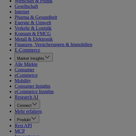
Wirtschaft & Politik
Gesellschaft
Internet
Pharma & Gesundheit
Energie & Umwelt
Verkehr & Logistik
Konsum & FMCG
Metall & Elektronik
Finanzen, Versicherungen & Immobilien
E-Commerce
Market Insights
Alle Märkte
Consumer
eCommerce
Mobility
Consumer Insights
eCommerce Insights
Research AI
Connect
Mehr erfahren
Produkt
Rest API
MCP