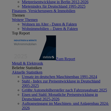
Mietpreisentwicklung in Berlin 2012-2026
Mietenindex für Deutschland 1995-2025
Finanzen, Versicherungen & Immobilien
Themen
Weitere Themen
Wohnen im Alter - Daten & Fakten
Wohnimmobilien – Daten & Fakten
Top Report
Zum Report
Metall & Elektronik
Beliebte Statistiken
Aktuelle Statistiken
Umsatz im deutschen Maschinenbau 1991-2024
Stahl - Index zur Preisentwicklung in Deutschland
2005-2025
Größte Automobilhersteller nach Fahrzeugabsatz 2025
Eisen und Stahl: Monatliche Preisentwicklung in
Deutschland 2025-2026
Auftragseingang im Maschinen- und Anlagenbau 2024-
2026