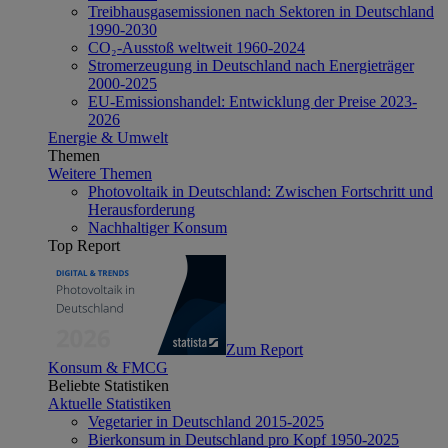
Treibhausgasemissionen nach Sektoren in Deutschland
1990-2030
CO₂-Ausstoß weltweit 1960-2024
Stromerzeugung in Deutschland nach Energieträger
2000-2025
EU-Emissionshandel: Entwicklung der Preise 2023-
2026
Energie & Umwelt
Themen
Weitere Themen
Photovoltaik in Deutschland: Zwischen Fortschritt und
Herausforderung
Nachhaltiger Konsum
Top Report
Zum Report
Konsum & FMCG
Beliebte Statistiken
Aktuelle Statistiken
Vegetarier in Deutschland 2015-2025
Bierkonsum in Deutschland pro Kopf 1950-2025