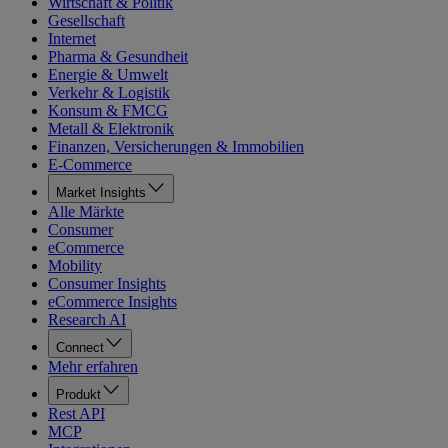
Wirtschaft & Politik
Gesellschaft
Internet
Pharma & Gesundheit
Energie & Umwelt
Verkehr & Logistik
Konsum & FMCG
Metall & Elektronik
Finanzen, Versicherungen & Immobilien
E-Commerce
Market Insights
Alle Märkte
Consumer
eCommerce
Mobility
Consumer Insights
eCommerce Insights
Research AI
Connect
Mehr erfahren
Produkt
Rest API
MCP