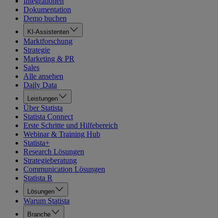
Integrationen
Dokumentation
Demo buchen
KI-Assistenten
Marktforschung
Strategie
Marketing & PR
Sales
Alle ansehen
Daily Data
Leistungen
Über Statista
Statista Connect
Erste Schritte und Hilfebereich
Webinar & Training Hub
Statista+
Research Lösungen
Strategieberatung
Communication Lösungen
Statista R
Lösungen
Warum Statista
Branche