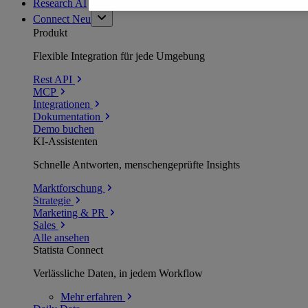
Research AI
Connect
Neu
Produkt
Flexible Integration für jede Umgebung
Rest API
MCP
Integrationen
Dokumentation
Demo buchen
KI-Assistenten
Schnelle Antworten, menschengeprüfte Insights
Marktforschung
Strategie
Marketing & PR
Sales
Alle ansehen
Statista Connect
Verlässliche Daten, in jedem Workflow
Mehr
erfahren