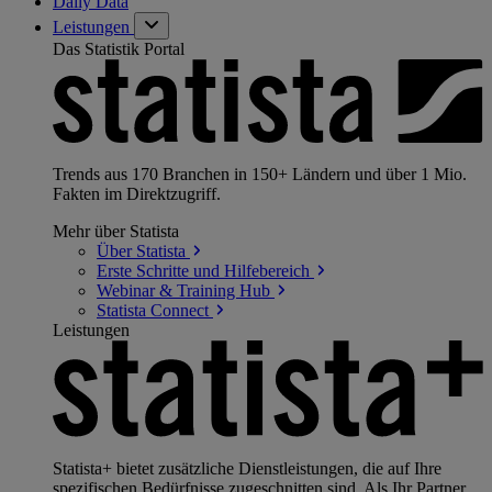
Daily Data
Leistungen
Das Statistik Portal
Trends aus 170 Branchen in 150+ Ländern und über 1 Mio.
Fakten im Direktzugriff.
Mehr über Statista
Über
Statista
Erste Schritte und
Hilfebereich
Webinar & Training
Hub
Statista
Connect
Leistungen
Statista+ bietet zusätzliche Dienstleistungen, die auf Ihre
spezifischen Bedürfnisse zugeschnitten sind. Als Ihr Partner