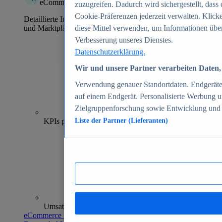
eCommerce Insights
zuzugreifen. Dadurch wird sichergestellt, dass 
Cookie-Präferenzen jederzeit verwalten. Klick
Detaillierte Informationen zu mehr als 39.000 Online-Shops
und Marktplätzen
diese Mittel verwenden, um Informationen über
Verbesserung unseres Dienstes.
Datenschutzerklärung.
Wir und unsere Partner verarbeiten Daten, 
Verwendung genauer Standortdaten. Endgeräteei
auf einem Endgerät. Personalisierte Werbung 
Zielgruppenforschung sowie Entwicklung und
70+
KPIs pro Shop
Liste der Partner (Lieferanten)
Umsatzanalysen und -prognosen
eCommerce Insights entdecken