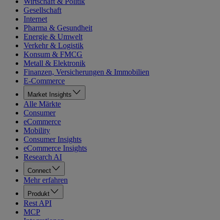
Wirtschaft & Politik
Gesellschaft
Internet
Pharma & Gesundheit
Energie & Umwelt
Verkehr & Logistik
Konsum & FMCG
Metall & Elektronik
Finanzen, Versicherungen & Immobilien
E-Commerce
Market Insights
Alle Märkte
Consumer
eCommerce
Mobility
Consumer Insights
eCommerce Insights
Research AI
Connect
Mehr erfahren
Produkt
Rest API
MCP