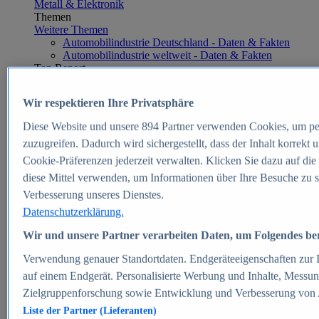
Metall & Elektronik
Themen
Weitere Themen
Automobilindustrie Deutschland - Daten & Fakten
Automobilindustrie weltweit - Daten & Fakten
Top Report
Wir respektieren Ihre Privatsphäre
Diese Website und unsere
894
Partner verwenden Cookies, um pe
Zum Report
zuzugreifen. Dadurch wird sichergestellt, dass der Inhalt korrekt
E-commerce
Cookie-Präferenzen jederzeit verwalten. Klicken Sie dazu auf die
Beliebte Statistiken
diese Mittel verwenden, um Informationen über Ihre Besuche zu s
Aktuelle Statistiken
E-Commerce - Entwicklung des Umsatzes in
Verbesserung unseres Dienstes.
Deutschland 1999-2025
Datenschutzerklärung.
Umsatz von Amazon in Deutschland und weltweit
2010-2025
Wir und unsere Partner verarbeiten Daten, um Folgendes bere
B2C-E-Commerce: Top-50 Online Shops in
Deutschland 2024
Verwendung genauer Standortdaten. Endgeräteeigenschaften zur Id
Marktanteile von Online-Zahlungsverfahren in
auf einem Endgerät. Personalisierte Werbung und Inhalte, Messu
Deutschland 2024
Zielgruppenforschung sowie Entwicklung und Verbesserung von
Umsatzstarke Warengruppen im Online-Handel in
Deutschland 2023-2025
Liste der Partner (Lieferanten)