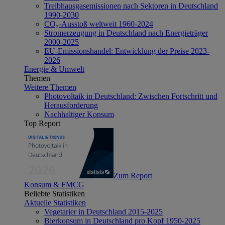
Treibhausgasemissionen nach Sektoren in Deutschland
1990-2030
CO₂-Ausstoß weltweit 1960-2024
Stromerzeugung in Deutschland nach Energieträger
2000-2025
EU-Emissionshandel: Entwicklung der Preise 2023-
2026
Energie & Umwelt
Themen
Weitere Themen
Photovoltaik in Deutschland: Zwischen Fortschritt und
Herausforderung
Nachhaltiger Konsum
Top Report
Zum Report
Konsum & FMCG
Beliebte Statistiken
Aktuelle Statistiken
Vegetarier in Deutschland 2015-2025
Bierkonsum in Deutschland pro Kopf 1950-2025