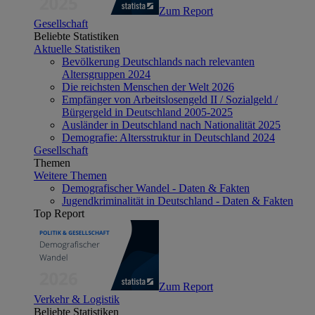
Zum Report
Gesellschaft
Beliebte Statistiken
Aktuelle Statistiken
Bevölkerung Deutschlands nach relevanten
Altersgruppen 2024
Die reichsten Menschen der Welt 2026
Empfänger von Arbeitslosengeld II / Sozialgeld /
Bürgergeld in Deutschland 2005-2025
Ausländer in Deutschland nach Nationalität 2025
Demografie: Altersstruktur in Deutschland 2024
Gesellschaft
Themen
Weitere Themen
Demografischer Wandel - Daten & Fakten
Jugendkriminalität in Deutschland - Daten & Fakten
Top Report
Zum Report
Verkehr & Logistik
Beliebte Statistiken