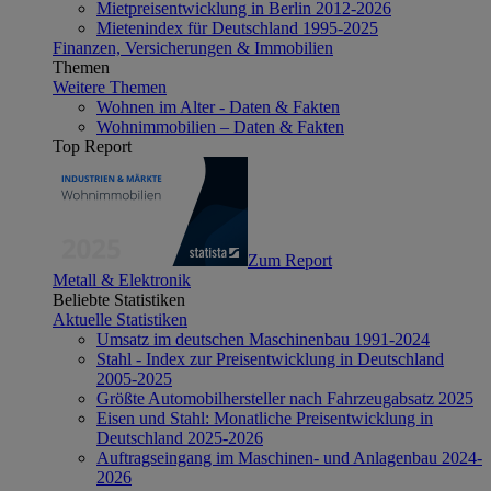
Mietpreisentwicklung in Berlin 2012-2026
Mietenindex für Deutschland 1995-2025
Finanzen, Versicherungen & Immobilien
Themen
Weitere Themen
Wohnen im Alter - Daten & Fakten
Wohnimmobilien – Daten & Fakten
Top Report
Zum Report
Metall & Elektronik
Beliebte Statistiken
Aktuelle Statistiken
Umsatz im deutschen Maschinenbau 1991-2024
Stahl - Index zur Preisentwicklung in Deutschland
2005-2025
Größte Automobilhersteller nach Fahrzeugabsatz 2025
Eisen und Stahl: Monatliche Preisentwicklung in
Deutschland 2025-2026
Auftragseingang im Maschinen- und Anlagenbau 2024-
2026