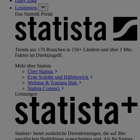
Daily Data
Leistungen
Das Statistik Portal
Trends aus 170 Branchen in 150+ Ländern und über 1 Mio.
Fakten im Direktzugriff.
Mehr über Statista
Über
Statista
Erste Schritte und
Hilfebereich
Webinar & Training
Hub
Statista
Connect
Leistungen
Statista+ bietet zusätzliche Dienstleistungen, die auf Ihre
spezifischen Bedürfnisse zugeschnitten sind. Als Ihr Partner