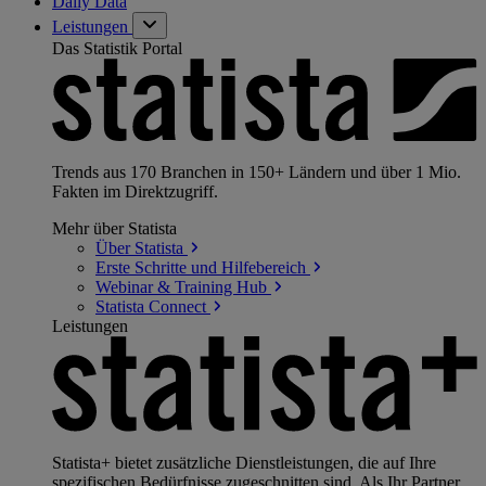
Daily Data
Leistungen
Das Statistik Portal
Trends aus 170 Branchen in 150+ Ländern und über 1 Mio.
Fakten im Direktzugriff.
Mehr über Statista
Über
Statista
Erste Schritte und
Hilfebereich
Webinar & Training
Hub
Statista
Connect
Leistungen
Statista+ bietet zusätzliche Dienstleistungen, die auf Ihre
spezifischen Bedürfnisse zugeschnitten sind. Als Ihr Partner