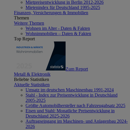
Mietpreisentwicklung in Berlin 2012-2026
Mietenindex für Deutschland 1995-2025
Finanzen, Versicherungen & Immobilien
Themen
Weitere Themen
Wohnen im Alter - Daten & Fakten
Wohnimmobilien – Daten & Fakten
Top Report
Zum Report
Metall & Elektronik
Beliebte Statistiken
Aktuelle Statistiken
Umsatz im deutschen Maschinenbau 1991-2024
Stahl - Index zur Preisentwicklung in Deutschland
2005-2025
Größte Automobilhersteller nach Fahrzeugabsatz 2025
Eisen und Stahl: Monatliche Preisentwicklung in
Deutschland 2025-2026
Auftragseingang im Maschinen- und Anlagenbau 2024-
2026