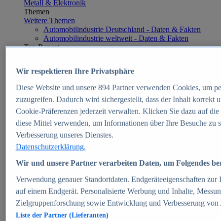
Metall & Elektronik
Themen
Weitere Themen
Automobilindustrie Deutschland - Daten & Fakten
Automobilindustrie weltweit - Daten & Fakten
Top Report
Wir respektieren Ihre Privatsphäre
Diese Website und unsere
894
Partner verwenden Cookies, um pe
Zum Report
zuzugreifen. Dadurch wird sichergestellt, dass der Inhalt korrekt
E-commerce
Cookie-Präferenzen jederzeit verwalten. Klicken Sie dazu auf die
Beliebte Statistiken
diese Mittel verwenden, um Informationen über Ihre Besuche zu s
Aktuelle Statistiken
E-Commerce - Entwicklung des Umsatzes in
Verbesserung unseres Dienstes.
Deutschland 1999-2025
Datenschutzerklärung.
Umsatz von Amazon in Deutschland und weltweit
2010-2025
Wir und unsere Partner verarbeiten Daten, um Folgendes bere
B2C-E-Commerce: Top-50 Online Shops in
Deutschland 2024
Verwendung genauer Standortdaten. Endgeräteeigenschaften zur Id
Marktanteile von Online-Zahlungsverfahren in
auf einem Endgerät. Personalisierte Werbung und Inhalte, Messu
Deutschland 2024
Zielgruppenforschung sowie Entwicklung und Verbesserung von
Umsatzstarke Warengruppen im Online-Handel in
Deutschland 2023-2025
Liste der Partner (Lieferanten)