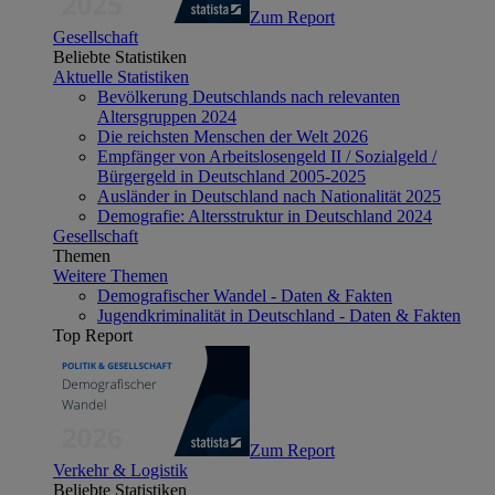
Zum Report
Gesellschaft
Beliebte Statistiken
Aktuelle Statistiken
Bevölkerung Deutschlands nach relevanten
Altersgruppen 2024
Die reichsten Menschen der Welt 2026
Empfänger von Arbeitslosengeld II / Sozialgeld /
Bürgergeld in Deutschland 2005-2025
Ausländer in Deutschland nach Nationalität 2025
Demografie: Altersstruktur in Deutschland 2024
Gesellschaft
Themen
Weitere Themen
Demografischer Wandel - Daten & Fakten
Jugendkriminalität in Deutschland - Daten & Fakten
Top Report
Zum Report
Verkehr & Logistik
Beliebte Statistiken