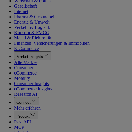
Wirtschaft & Politik
Gesellschaft
Internet
Pharma & Gesundheit
Energie & Umwelt
Verkehr & Logistik
Konsum & FMCG
Metall & Elektronik
Finanzen, Versicherungen & Immobilien
E-Commerce
Market Insights
Alle Märkte
Consumer
eCommerce
Mobility
Consumer Insights
eCommerce Insights
Research AI
Connect
Mehr erfahren
Produkt
Rest API
MCP