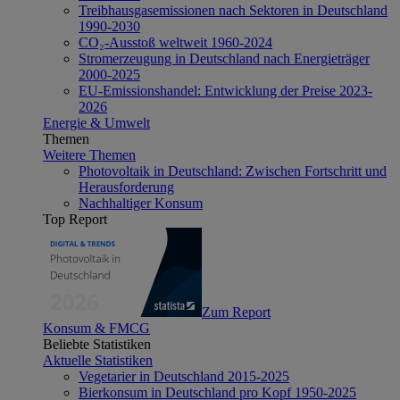
Treibhausgasemissionen nach Sektoren in Deutschland
1990-2030
CO₂-Ausstoß weltweit 1960-2024
Stromerzeugung in Deutschland nach Energieträger
2000-2025
EU-Emissionshandel: Entwicklung der Preise 2023-
2026
Energie & Umwelt
Themen
Weitere Themen
Photovoltaik in Deutschland: Zwischen Fortschritt und
Herausforderung
Nachhaltiger Konsum
Top Report
Zum Report
Konsum & FMCG
Beliebte Statistiken
Aktuelle Statistiken
Vegetarier in Deutschland 2015-2025
Bierkonsum in Deutschland pro Kopf 1950-2025