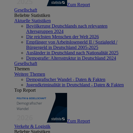
Zum Report
Gesellschaft
Beliebte Statistiken
Aktuelle Statistiken
Bevölkerung Deutschlands nach relevanten
Altersgruppen 2024
Die reichsten Menschen der Welt 2026
Empfänger von Arbeitslosengeld II / Sozialgeld /
Bürgergeld in Deutschland 2005-2025
Ausländer in Deutschland nach Nationalität 2025
Demografie: Altersstruktur in Deutschland 2024
Gesellschaft
Themen
Weitere Themen
Demografischer Wandel - Daten & Fakten
Jugendkriminalität in Deutschland - Daten & Fakten
Top Report
Zum Report
Verkehr & Logistik
Beliebte Statistiken