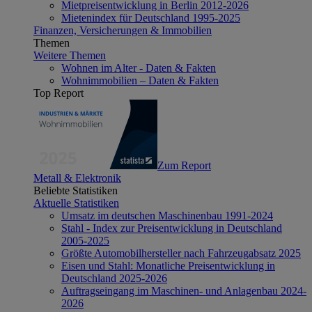
Mietpreisentwicklung in Berlin 2012-2026
Mietenindex für Deutschland 1995-2025
Finanzen, Versicherungen & Immobilien
Themen
Weitere Themen
Wohnen im Alter - Daten & Fakten
Wohnimmobilien – Daten & Fakten
Top Report
Zum Report
Metall & Elektronik
Beliebte Statistiken
Aktuelle Statistiken
Umsatz im deutschen Maschinenbau 1991-2024
Stahl - Index zur Preisentwicklung in Deutschland
2005-2025
Größte Automobilhersteller nach Fahrzeugabsatz 2025
Eisen und Stahl: Monatliche Preisentwicklung in
Deutschland 2025-2026
Auftragseingang im Maschinen- und Anlagenbau 2024-
2026