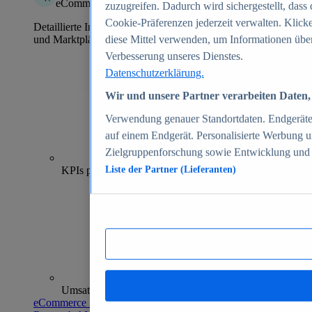
eCommerce Insights
zuzugreifen. Dadurch wird sichergestellt, dass 
Cookie-Präferenzen jederzeit verwalten. Klick
Detaillierte Informationen zu mehr als 39.000 Online-Shops
und Marktplätzen
diese Mittel verwenden, um Informationen über
Verbesserung unseres Dienstes.
Datenschutzerklärung.
Wir und unsere Partner verarbeiten Daten, 
Verwendung genauer Standortdaten. Endgeräteei
auf einem Endgerät. Personalisierte Werbung 
Zielgruppenforschung sowie Entwicklung und
70+
KPIs pro Shop
Liste der Partner (Lieferanten)
Umsatzanalysen und -prognosen
eCommerce Insights entdecken