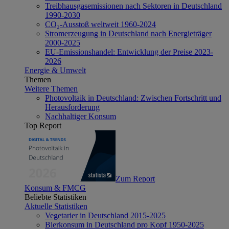
Treibhausgasemissionen nach Sektoren in Deutschland
1990-2030
CO₂-Ausstoß weltweit 1960-2024
Stromerzeugung in Deutschland nach Energieträger
2000-2025
EU-Emissionshandel: Entwicklung der Preise 2023-
2026
Energie & Umwelt
Themen
Weitere Themen
Photovoltaik in Deutschland: Zwischen Fortschritt und
Herausforderung
Nachhaltiger Konsum
Top Report
Zum Report
Konsum & FMCG
Beliebte Statistiken
Aktuelle Statistiken
Vegetarier in Deutschland 2015-2025
Bierkonsum in Deutschland pro Kopf 1950-2025