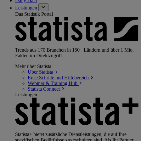
Daily Data
Leistungen
Das Statistik Portal
Trends aus 170 Branchen in 150+ Ländern und über 1 Mio.
Fakten im Direktzugriff.
Mehr über Statista
Über
Statista
Erste Schritte und
Hilfebereich
Webinar & Training
Hub
Statista
Connect
Leistungen
Statista+ bietet zusätzliche Dienstleistungen, die auf Ihre
spezifischen Bedürfnisse zugeschnitten sind. Als Ihr Partner