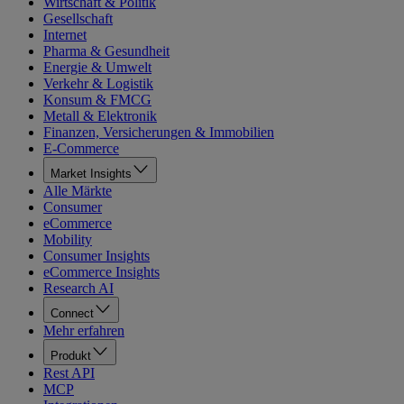
Wirtschaft & Politik
Gesellschaft
Internet
Pharma & Gesundheit
Energie & Umwelt
Verkehr & Logistik
Konsum & FMCG
Metall & Elektronik
Finanzen, Versicherungen & Immobilien
E-Commerce
Market Insights
Alle Märkte
Consumer
eCommerce
Mobility
Consumer Insights
eCommerce Insights
Research AI
Connect
Mehr erfahren
Produkt
Rest API
MCP