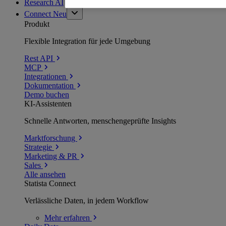
Research AI
Connect
Neu
Produkt
Flexible Integration für jede Umgebung
Rest API
MCP
Integrationen
Dokumentation
Demo buchen
KI-Assistenten
Schnelle Antworten, menschengeprüfte Insights
Marktforschung
Strategie
Marketing & PR
Sales
Alle ansehen
Statista Connect
Verlässliche Daten, in jedem Workflow
Mehr
erfahren