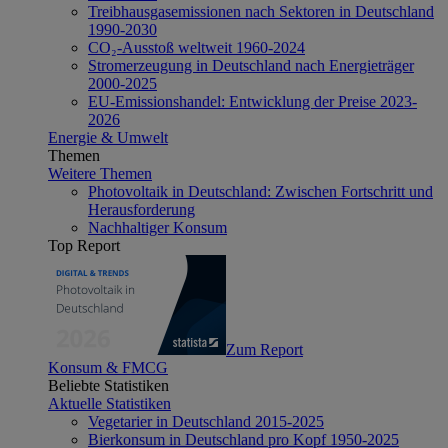
Treibhausgasemissionen nach Sektoren in Deutschland
1990-2030
CO₂-Ausstoß weltweit 1960-2024
Stromerzeugung in Deutschland nach Energieträger
2000-2025
EU-Emissionshandel: Entwicklung der Preise 2023-
2026
Energie & Umwelt
Themen
Weitere Themen
Photovoltaik in Deutschland: Zwischen Fortschritt und
Herausforderung
Nachhaltiger Konsum
Top Report
Zum Report
Konsum & FMCG
Beliebte Statistiken
Aktuelle Statistiken
Vegetarier in Deutschland 2015-2025
Bierkonsum in Deutschland pro Kopf 1950-2025