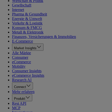
Wirtschaft & Politik
Gesellschaft
Internet
Pharma & Gesundheit
Energie & Umwelt
Verkehr & Logistik
Konsum & FMCG
Metall & Elektronik
Finanzen, Versicherungen & Immobilien
E-Commerce
Market Insights
Alle Märkte
Consumer
eCommerce
Mobility
Consumer Insights
eCommerce Insights
Research AI
Connect
Mehr erfahren
Produkt
Rest API
MCP