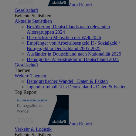
Zum Report
Gesellschaft
Beliebte Statistiken
Aktuelle Statistiken
Bevölkerung Deutschlands nach relevanten
Altersgruppen 2024
Die reichsten Menschen der Welt 2026
Empfänger von Arbeitslosengeld II / Sozialgeld /
Bürgergeld in Deutschland 2005-2025
Ausländer in Deutschland nach Nationalität 2025
Demografie: Altersstruktur in Deutschland 2024
Gesellschaft
Themen
Weitere Themen
Demografischer Wandel - Daten & Fakten
Jugendkriminalität in Deutschland - Daten & Fakten
Top Report
Zum Report
Verkehr & Logistik
Beliebte Statistiken