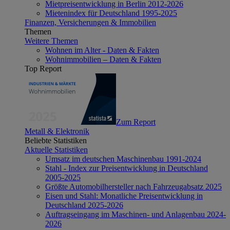
Mietpreisentwicklung in Berlin 2012-2026
Mietenindex für Deutschland 1995-2025
Finanzen, Versicherungen & Immobilien
Themen
Weitere Themen
Wohnen im Alter - Daten & Fakten
Wohnimmobilien – Daten & Fakten
Top Report
Zum Report
Metall & Elektronik
Beliebte Statistiken
Aktuelle Statistiken
Umsatz im deutschen Maschinenbau 1991-2024
Stahl - Index zur Preisentwicklung in Deutschland
2005-2025
Größte Automobilhersteller nach Fahrzeugabsatz 2025
Eisen und Stahl: Monatliche Preisentwicklung in
Deutschland 2025-2026
Auftragseingang im Maschinen- und Anlagenbau 2024-
2026