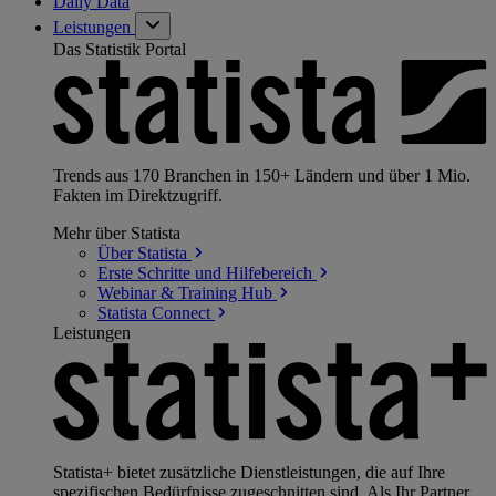
Daily Data
Leistungen
Das Statistik Portal
Trends aus 170 Branchen in 150+ Ländern und über 1 Mio.
Fakten im Direktzugriff.
Mehr über Statista
Über
Statista
Erste Schritte und
Hilfebereich
Webinar & Training
Hub
Statista
Connect
Leistungen
Statista+ bietet zusätzliche Dienstleistungen, die auf Ihre
spezifischen Bedürfnisse zugeschnitten sind. Als Ihr Partner