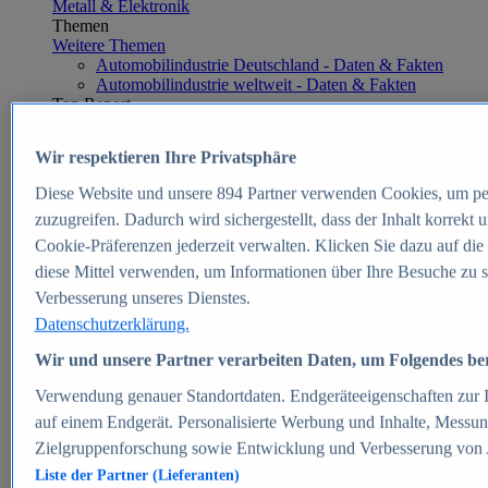
Metall & Elektronik
Themen
Weitere Themen
Automobilindustrie Deutschland - Daten & Fakten
Automobilindustrie weltweit - Daten & Fakten
Top Report
Wir respektieren Ihre Privatsphäre
Diese Website und unsere
894
Partner verwenden Cookies, um pe
Zum Report
zuzugreifen. Dadurch wird sichergestellt, dass der Inhalt korrekt
E-commerce
Cookie-Präferenzen jederzeit verwalten. Klicken Sie dazu auf die
Beliebte Statistiken
diese Mittel verwenden, um Informationen über Ihre Besuche zu s
Aktuelle Statistiken
E-Commerce - Entwicklung des Umsatzes in
Verbesserung unseres Dienstes.
Deutschland 1999-2025
Datenschutzerklärung.
Umsatz von Amazon in Deutschland und weltweit
2010-2025
Wir und unsere Partner verarbeiten Daten, um Folgendes bere
B2C-E-Commerce: Top-50 Online Shops in
Deutschland 2024
Verwendung genauer Standortdaten. Endgeräteeigenschaften zur Id
Marktanteile von Online-Zahlungsverfahren in
auf einem Endgerät. Personalisierte Werbung und Inhalte, Messu
Deutschland 2024
Zielgruppenforschung sowie Entwicklung und Verbesserung von
Umsatzstarke Warengruppen im Online-Handel in
Deutschland 2023-2025
Liste der Partner (Lieferanten)