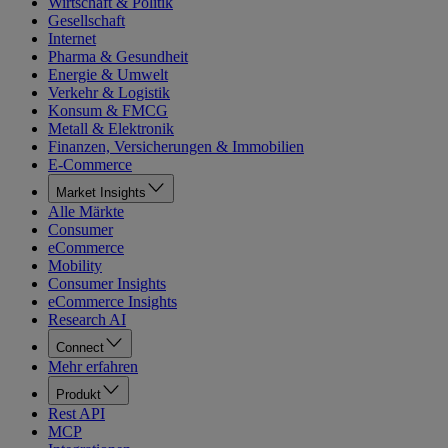
Wirtschaft & Politik
Gesellschaft
Internet
Pharma & Gesundheit
Energie & Umwelt
Verkehr & Logistik
Konsum & FMCG
Metall & Elektronik
Finanzen, Versicherungen & Immobilien
E-Commerce
Market Insights
Alle Märkte
Consumer
eCommerce
Mobility
Consumer Insights
eCommerce Insights
Research AI
Connect
Mehr erfahren
Produkt
Rest API
MCP