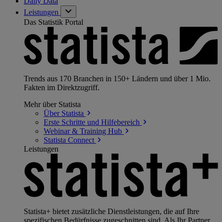
Daily Data
Leistungen
Das Statistik Portal
Trends aus 170 Branchen in 150+ Ländern und über 1 Mio.
Fakten im Direktzugriff.
Mehr über Statista
Über
Statista
Erste Schritte und
Hilfebereich
Webinar & Training
Hub
Statista
Connect
Leistungen
Statista+ bietet zusätzliche Dienstleistungen, die auf Ihre
spezifischen Bedürfnisse zugeschnitten sind. Als Ihr Partner