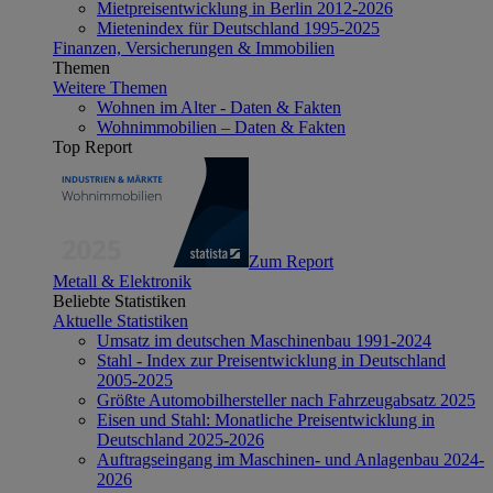
Mietpreisentwicklung in Berlin 2012-2026
Mietenindex für Deutschland 1995-2025
Finanzen, Versicherungen & Immobilien
Themen
Weitere Themen
Wohnen im Alter - Daten & Fakten
Wohnimmobilien – Daten & Fakten
Top Report
Zum Report
Metall & Elektronik
Beliebte Statistiken
Aktuelle Statistiken
Umsatz im deutschen Maschinenbau 1991-2024
Stahl - Index zur Preisentwicklung in Deutschland
2005-2025
Größte Automobilhersteller nach Fahrzeugabsatz 2025
Eisen und Stahl: Monatliche Preisentwicklung in
Deutschland 2025-2026
Auftragseingang im Maschinen- und Anlagenbau 2024-
2026