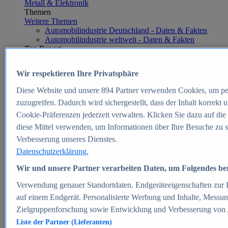
Metall & Elektronik
Themen
Weitere Themen
Automobilindustrie Deutschland - Daten & Fakten
Automobilindustrie weltweit - Daten & Fakten
Top Report
Wir respektieren Ihre Privatsphäre
Diese Website und unsere
894
Partner verwenden Cookies, um pe
Zum Report
zuzugreifen. Dadurch wird sichergestellt, dass der Inhalt korrekt
E-commerce
Cookie-Präferenzen jederzeit verwalten. Klicken Sie dazu auf die
Beliebte Statistiken
diese Mittel verwenden, um Informationen über Ihre Besuche zu s
Aktuelle Statistiken
E-Commerce - Entwicklung des Umsatzes in
Verbesserung unseres Dienstes.
Deutschland 1999-2025
Datenschutzerklärung.
Umsatz von Amazon in Deutschland und weltweit
2010-2025
Wir und unsere Partner verarbeiten Daten, um Folgendes bere
B2C-E-Commerce: Top-50 Online Shops in
Deutschland 2024
Verwendung genauer Standortdaten. Endgeräteeigenschaften zur Id
Marktanteile von Online-Zahlungsverfahren in
auf einem Endgerät. Personalisierte Werbung und Inhalte, Messu
Deutschland 2024
Zielgruppenforschung sowie Entwicklung und Verbesserung von
Umsatzstarke Warengruppen im Online-Handel in
Deutschland 2023-2025
Liste der Partner (Lieferanten)