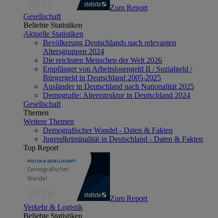
Zum Report
Gesellschaft
Beliebte Statistiken
Aktuelle Statistiken
Bevölkerung Deutschlands nach relevanten
Altersgruppen 2024
Die reichsten Menschen der Welt 2026
Empfänger von Arbeitslosengeld II / Sozialgeld /
Bürgergeld in Deutschland 2005-2025
Ausländer in Deutschland nach Nationalität 2025
Demografie: Altersstruktur in Deutschland 2024
Gesellschaft
Themen
Weitere Themen
Demografischer Wandel - Daten & Fakten
Jugendkriminalität in Deutschland - Daten & Fakten
Top Report
Zum Report
Verkehr & Logistik
Beliebte Statistiken