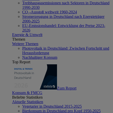
Treibhausgasemissionen nach Sektoren in Deutschland
1990-2030
CO₂-Ausstoß weltweit 1960-2024
Stromerzeugung in Deutschland nach Energieträger
2000-2025
EU-Emissionshandel: Entwicklung der Preise 2023-
2026
Energie & Umwelt
Themen
Weitere Themen
Photovoltaik in Deutschland: Zwischen Fortschritt und
Herausforderung
Nachhaltiger Konsum
Top Report
Zum Report
Konsum & FMCG
Beliebte Statistiken
Aktuelle Statistiken
Vegetarier in Deutschland 2015-2025
Bierkonsum in Deutschland pro Kopf 1950-2025