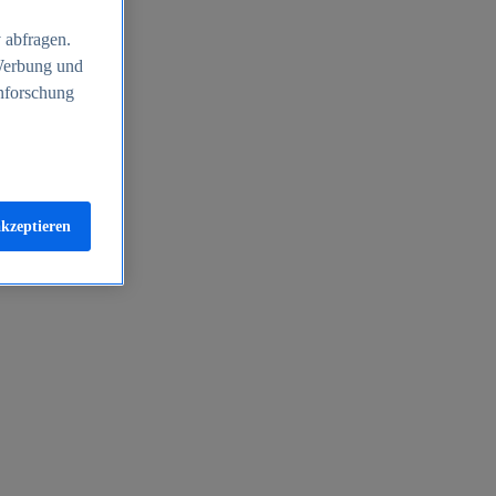
 abfragen.
 Werbung und
nforschung
akzeptieren