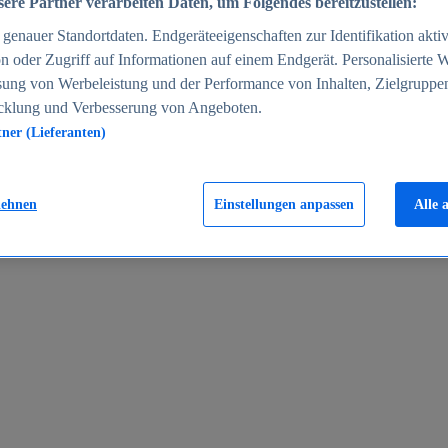
ere Partner verarbeiten Daten, um Folgendes bereitzustellen:
enauer Standortdaten. Endgeräteeigenschaften zur Identifikation aktiv
n oder Zugriff auf Informationen auf einem Endgerät. Personalisierte
sung von Werbeleistung und der Performance von Inhalten, Zielgruppe
cklung und Verbesserung von Angeboten.
tner (Lieferanten)
en 2024
lehnen
Einstellungen anpassen
Alle 
rgeld in Deutschland 2005-2025