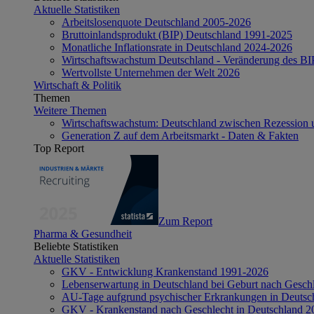
Aktuelle Statistiken
Arbeitslosenquote Deutschland 2005-2026
Bruttoinlandsprodukt (BIP) Deutschland 1991-2025
Monatliche Inflationsrate in Deutschland 2024-2026
Wirtschaftswachstum Deutschland - Veränderung des B
Wertvollste Unternehmen der Welt 2026
Wirtschaft & Politik
Themen
Weitere Themen
Wirtschaftswachstum: Deutschland zwischen Rezession 
Generation Z auf dem Arbeitsmarkt - Daten & Fakten
Top Report
Zum Report
Pharma & Gesundheit
Beliebte Statistiken
Aktuelle Statistiken
GKV - Entwicklung Krankenstand 1991-2026
Lebenserwartung in Deutschland bei Geburt nach Gesch
AU-Tage aufgrund psychischer Erkrankungen in Deutsc
GKV - Krankenstand nach Geschlecht in Deutschland 