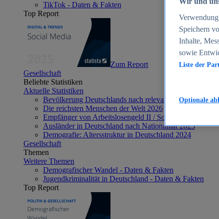
Wir und uns
TikTok - Daten & Fakten
Top Report
Verwendung g
Speichern vo
Inhalte, Mes
sowie Entwi
Zum Report
Liste der Par
Gesellschaft
Beliebte Statistiken
Aktuelle Statistiken
Bevölkerung Deutschlands nach relevanten Altersgrupp
Optionale ab
Die reichsten Menschen der Welt 2026
Empfänger von Arbeitslosengeld II / Sozialgeld / Bürge
Ausländer in Deutschland nach Nationalität 2025
Demografie: Altersstruktur in Deutschland 2024
Gesellschaft
Themen
Weitere Themen
Demografischer Wandel - Daten & Fakten
Jugendkriminalität in Deutschland - Daten & Fakten
Top Report