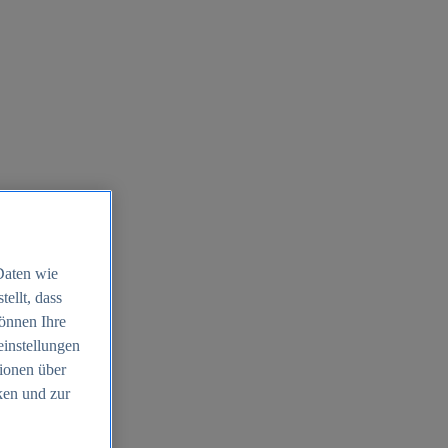
Daten wie
ellt, dass
können Ihre
einstellungen
ionen über
ken und zur