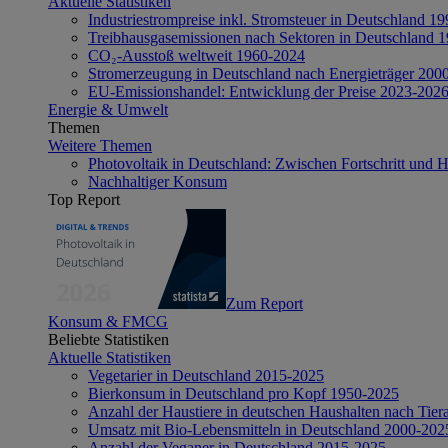
Aktuelle Statistiken
Industriestrompreise inkl. Stromsteuer in Deutschland 1
Treibhausgasemissionen nach Sektoren in Deutschland 
CO₂-Ausstoß weltweit 1960-2024
Stromerzeugung in Deutschland nach Energieträger 200
EU-Emissionshandel: Entwicklung der Preise 2023-202
Energie & Umwelt
Themen
Weitere Themen
Photovoltaik in Deutschland: Zwischen Fortschritt und 
Nachhaltiger Konsum
Top Report
Zum Report
Konsum & FMCG
Beliebte Statistiken
Aktuelle Statistiken
Vegetarier in Deutschland 2015-2025
Bierkonsum in Deutschland pro Kopf 1950-2025
Anzahl der Haustiere in deutschen Haushalten nach Tier
Umsatz mit Bio-Lebensmitteln in Deutschland 2000-202
Anzahl der Veganer in Deutschland 2015-2025