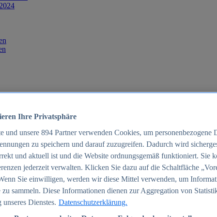
 2024
en
en
ieren Ihre Privatsphäre
te und unsere
894
Partner verwenden Cookies, um personenbezogene 
ennungen zu speichern und darauf zuzugreifen. Dadurch wird sichergest
orrekt und aktuell ist und die Website ordnungsgemäß funktioniert. Sie 
025
renzen jederzeit verwalten. Klicken Sie dazu auf die Schaltfläche „Vor
schland 2025
Wenn Sie einwilligen, werden wir diese Mittel verwenden, um Informat
 zu sammeln. Diese Informationen dienen zur Aggregation von Statisti
 unseres Dienstes.
Datenschutzerklärung.