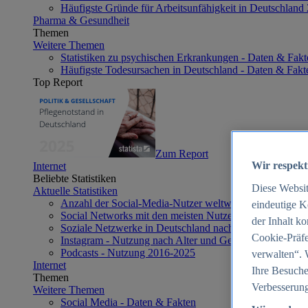
Häufigste Gründe für Arbeitsunfähigkeit in Deutschland
Pharma & Gesundheit
Themen
Weitere Themen
Statistiken zu psychischen Erkrankungen - Daten & Fakt
Häufigste Todesursachen in Deutschland - Daten & Fakt
Top Report
Zum Report
Wir respekt
Internet
Beliebte Statistiken
Diese Websi
Aktuelle Statistiken
Anzahl der Social-Media-Nutzer weltweit 2012-2025
eindeutige K
Social Networks mit den meisten Nutzern weltweit 2025
der Inhalt k
Soziale Netzwerke in Deutschland nach Generationen 2
Cookie-Präfe
Instagram - Nutzung nach Alter und Geschlecht in Deut
Podcasts - Nutzung 2016-2025
verwalten“. 
Internet
Ihre Besuche
Themen
Verbesserung
Weitere Themen
Social Media - Daten & Fakten