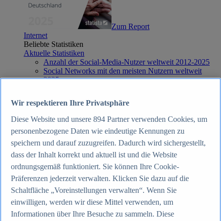
Zum Report
Internet
Beliebte Statistiken
Aktuelle Statistiken
Anzahl der Social-Media-Nutzer weltweit 2012-2025
Social Networks mit den meisten Nutzern weltweit
2025
Soziale Netzwerke in Deutschland nach Generationen
2025
Wir respektieren Ihre Privatsphäre
Instagram - Nutzung nach Alter und Geschlecht in
Deutschland 2025
Diese Website und unsere
894
Partner verwenden Cookies, um
Podcasts - Nutzung 2016-2025
personenbezogene Daten wie eindeutige Kennungen zu
Internet
Themen
speichern und darauf zuzugreifen. Dadurch wird sichergestellt,
Weitere Themen
dass der Inhalt korrekt und aktuell ist und die Website
Social Media - Daten & Fakten
ordnungsgemäß funktioniert. Sie können Ihre Cookie-
TikTok - Daten & Fakten
Top Report
Präferenzen jederzeit verwalten. Klicken Sie dazu auf die
Schaltfläche „Voreinstellungen verwalten“. Wenn Sie
einwilligen, werden wir diese Mittel verwenden, um
Informationen über Ihre Besuche zu sammeln. Diese