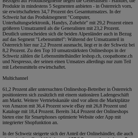
Bezogen auf Produktsegmente liegen die Generalisten - Händler, die
Produkte in mindestens 5 Segmenten anbieten - in Österreich vorn,
sie erwirtschafteten 34,7 Prozent des Gesamtumsatzes. In der
Schweiz hat das Produktsegment "Computer,
Unterhaltungselektronik, Handys, Zubehör" mit 29,2 Prozent einen
größeren Umsatzanteil als die Generalisten mit 23,2 Prozent.
Deutlich unterscheiden sich die beiden Alpenländer auch in Bezug
auf das Segment "Lebensmittel": Während der Umsatzanteil in
Österreich hier nur 2,2 Prozent ausmacht, liegt er in der Schweiz bei
8,2 Prozent. Zu den Top 10 umsatzstärksten Onlineshops in der
Schweiz zählen die Lebensmittelhändler leshop.ch, coopathome.ch
und Nespresso, der seinen einen Umsatzes allerdings nur zum Teil
mit Lebensmitteln erwirtschaftet.
Multichannel
61,2 Prozent aller untersuchten Onlineshop-Betreiber in Österreich
positionieren sich zusätzlich mit einem stationären Ladengeschäft
am Markt. Weitere Vertriebskanäle sind vor allem die Marktplätze
von Amazon mit 36,4 Prozent sowie eBay mit 26,8 Prozent und
Kataloge mit 18,4 Prozent. Bereits 34,4 Prozent der Onlineshops
bieten eine für Smartphones optimierte Website oder App mit
integrierter Shopfunktion an.
In der Schweiz steigerte sich der Anteil der Onlinehändler, die auch