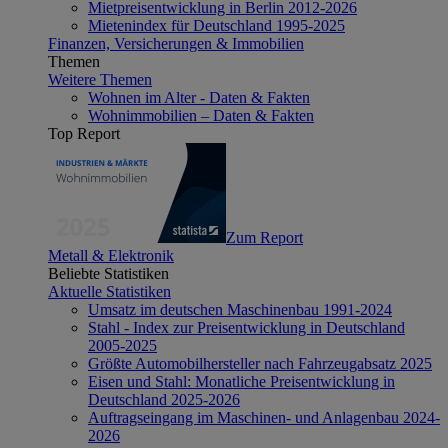
Mietpreisentwicklung in Berlin 2012-2026
Mietenindex für Deutschland 1995-2025
Finanzen, Versicherungen & Immobilien
Themen
Weitere Themen
Wohnen im Alter - Daten & Fakten
Wohnimmobilien – Daten & Fakten
Top Report
Zum Report
Metall & Elektronik
Beliebte Statistiken
Aktuelle Statistiken
Umsatz im deutschen Maschinenbau 1991-2024
Stahl - Index zur Preisentwicklung in Deutschland
2005-2025
Größte Automobilhersteller nach Fahrzeugabsatz 2025
Eisen und Stahl: Monatliche Preisentwicklung in
Deutschland 2025-2026
Auftragseingang im Maschinen- und Anlagenbau 2024-
2026