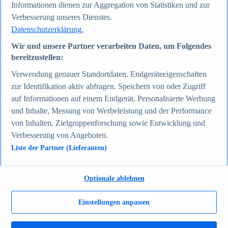
Informationen dienen zur Aggregation von Statistiken und zur
Zum Report
Gesellschaft
Verbesserung unseres Dienstes.
Beliebte Statistiken
Datenschutzerklärung.
Aktuelle Statistiken
Bevölkerung Deutschlands nach relevanten
Wir und unsere Partner verarbeiten Daten, um Folgendes
Altersgruppen 2024
bereitzustellen:
Die reichsten Menschen der Welt 2026
Empfänger von Arbeitslosengeld II / Sozialgeld /
Verwendung genauer Standortdaten. Endgeräteeigenschaften
Bürgergeld in Deutschland 2005-2025
zur Identifikation aktiv abfragen. Speichern von oder Zugriff
Ausländer in Deutschland nach Nationalität 2025
auf Informationen auf einem Endgerät. Personalisierte Werbung
Demografie: Altersstruktur in Deutschland 2024
Gesellschaft
und Inhalte, Messung von Werbeleistung und der Performance
Themen
von Inhalten, Zielgruppenforschung sowie Entwicklung und
Weitere Themen
Verbesserung von Angeboten.
Demografischer Wandel - Daten & Fakten
Jugendkriminalität in Deutschland - Daten & Fakten
Liste der Partner (Lieferanten)
Top Report
Optionale ablehnen
Einstellungen anpassen
Zum Report
Verkehr & Logistik
Beliebte Statistiken