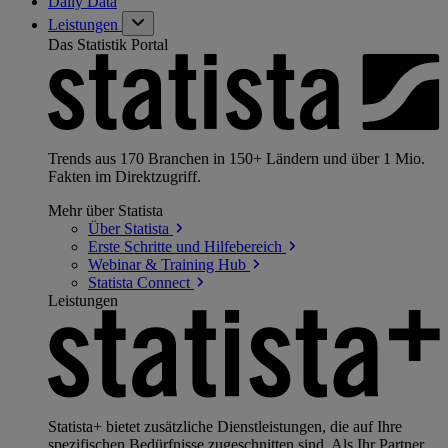
Daily Data
Leistungen
Das Statistik Portal
Trends aus 170 Branchen in 150+ Ländern und über 1 Mio.
Fakten im Direktzugriff.
Mehr über Statista
Über
Statista
Erste Schritte und
Hilfebereich
Webinar & Training
Hub
Statista
Connect
Leistungen
Statista+ bietet zusätzliche Dienstleistungen, die auf Ihre
spezifischen Bedürfnisse zugeschnitten sind. Als Ihr Partner