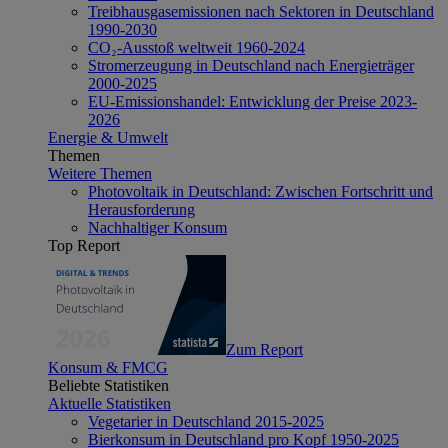
Treibhausgasemissionen nach Sektoren in Deutschland
1990-2030
CO₂-Ausstoß weltweit 1960-2024
Stromerzeugung in Deutschland nach Energieträger
2000-2025
EU-Emissionshandel: Entwicklung der Preise 2023-
2026
Energie & Umwelt
Themen
Weitere Themen
Photovoltaik in Deutschland: Zwischen Fortschritt und
Herausforderung
Nachhaltiger Konsum
Top Report
Zum Report
Konsum & FMCG
Beliebte Statistiken
Aktuelle Statistiken
Vegetarier in Deutschland 2015-2025
Bierkonsum in Deutschland pro Kopf 1950-2025