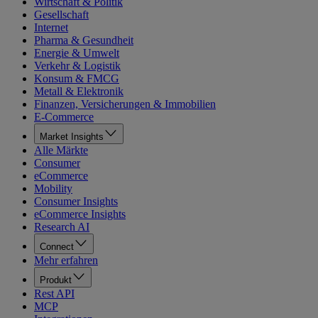
Wirtschaft & Politik
Gesellschaft
Internet
Pharma & Gesundheit
Energie & Umwelt
Verkehr & Logistik
Konsum & FMCG
Metall & Elektronik
Finanzen, Versicherungen & Immobilien
E-Commerce
Market Insights
Alle Märkte
Consumer
eCommerce
Mobility
Consumer Insights
eCommerce Insights
Research AI
Connect
Mehr erfahren
Produkt
Rest API
MCP